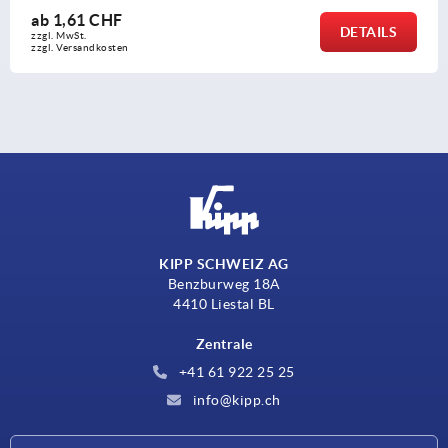
ab
1,61 CHF
DETAILS
zzgl. MwSt.
zzgl. Versandkosten
KIPP SCHWEIZ AG
Benzburweg 18A
4410 Liestal BL
Zentrale
+41 61 922 25 25
info@kipp.ch