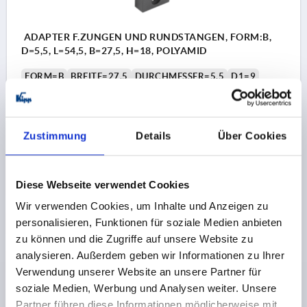
ADAPTER F.ZUNGEN UND RUNDSTANGEN, FORM:B,
D=5,5, L=54,5, B=27,5, H=18, POLYAMID
FORM=B
BREITE=27,5
DURCHMESSER=5,5
D1=9
HÖHE=18
H1=16
H2=10
LÄNGE=54,5
L1=38
Bestellnummer:
K2272.016
Zustimmung
Details
Über Cookies
4,13 CHF
DETAILS
zzgl. MwSt.
zzgl. Versandkosten
Diese Webseite verwendet Cookies
Wir verwenden Cookies, um Inhalte und Anzeigen zu
personalisieren, Funktionen für soziale Medien anbieten
PRODUKTDETAILS
zu können und die Zugriffe auf unsere Website zu
analysieren. Außerdem geben wir Informationen zu Ihrer
CAD
Verwendung unserer Website an unsere Partner für
soziale Medien, Werbung und Analysen weiter. Unsere
DOWNLOADS
Partner führen diese Informationen möglicherweise mit