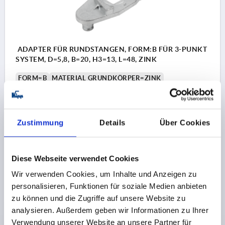
ADAPTER FÜR RUNDSTANGEN, FORM:B FÜR 3-PUNKT
SYSTEM, D=5,8, B=20, H3=13, L=48, ZINK
FORM=B
MATERIAL GRUNDKÖRPER=ZINK
FORM-TYP=FÜR 3-PUNKT SYTSTEM
BREITE=20
DURCHMESSER=5,8
H1=10
H2=2,6
H3=13
LÄNGE=48
L1=36
L2=8,2
Zustimmung
Details
Über Cookies
Bestellnummer:
K2271.236
2,75 CHF
Diese Webseite verwendet Cookies
DETAILS
zzgl. MwSt.
zzgl. Versandkosten
Wir verwenden Cookies, um Inhalte und Anzeigen zu
personalisieren, Funktionen für soziale Medien anbieten
zu können und die Zugriffe auf unsere Website zu
PRODUKTDETAILS
analysieren. Außerdem geben wir Informationen zu Ihrer
Verwendung unserer Website an unsere Partner für