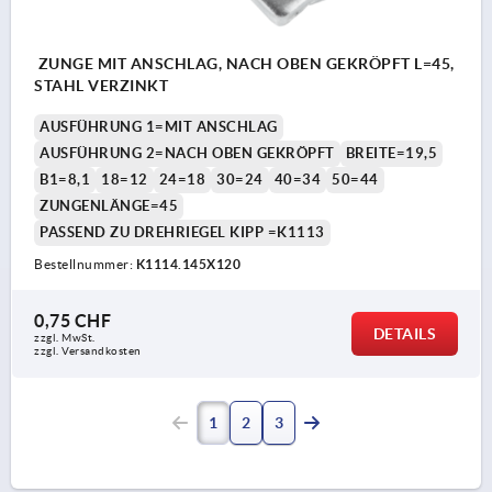
ZUNGE MIT ANSCHLAG, NACH OBEN GEKRÖPFT L=45,
STAHL VERZINKT
AUSFÜHRUNG 1=MIT ANSCHLAG
AUSFÜHRUNG 2=NACH OBEN GEKRÖPFT
BREITE=19,5
B1=8,1
18=12
24=18
30=24
40=34
50=44
ZUNGENLÄNGE=45
PASSEND ZU DREHRIEGEL KIPP =K1113
Bestellnummer:
K1114.145X120
0,75 CHF
DETAILS
zzgl. MwSt.
zzgl. Versandkosten
1
2
3