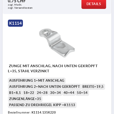
0,75 CHF
DETAILS
zzgl. MwSt.
zzgl. Versandkosten
K1114
ZUNGE MIT ANSCHLAG, NACH UNTEN GEKRÖPFT
L=35, STAHL VERZINKT
AUSFÜHRUNG 1=MIT ANSCHLAG
AUSFÜHRUNG 2=NACH UNTEN GEKRÖPFT
BREITE=19,5
B1=8,1
18=22
24=28
30=34
40=44
50=54
ZUNGENLÄNGE=35
PASSEND ZU DREHRIEGEL KIPP =K1113
Bestellnummer:
K1114.135X220