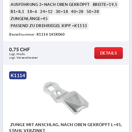
AUSFÜHRUNG 2=NACH OBEN GEKRÖPFT
BREITE=19,5
B1=8,1
18=6
24=12
30=18
40=28
50=38
ZUNGENLÄNGE=45
PASSEND ZU DREHRIEGEL KIPP =K1113
Bestellnummer:
K1114.145X060
0,75 CHF
DETAILS
zzgl. MwSt.
zzgl. Versandkosten
K1114
ZUNGE MIT ANSCHLAG, NACH OBEN GEKRÖPFT L=45,
STAHL VERZINKT