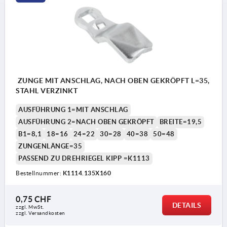
ZUNGE MIT ANSCHLAG, NACH OBEN GEKRÖPFT L=35,
STAHL VERZINKT
AUSFÜHRUNG 1=MIT ANSCHLAG
AUSFÜHRUNG 2=NACH OBEN GEKRÖPFT
BREITE=19,5
B1=8,1
18=16
24=22
30=28
40=38
50=48
ZUNGENLÄNGE=35
PASSEND ZU DREHRIEGEL KIPP =K1113
Bestellnummer:
K1114.135X160
0,75 CHF
DETAILS
zzgl. MwSt.
zzgl. Versandkosten