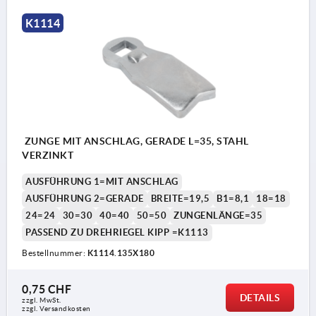
K1114
ZUNGE MIT ANSCHLAG, GERADE L=35, STAHL
VERZINKT
AUSFÜHRUNG 1=MIT ANSCHLAG
AUSFÜHRUNG 2=GERADE
BREITE=19,5
B1=8,1
18=18
24=24
30=30
40=40
50=50
ZUNGENLÄNGE=35
PASSEND ZU DREHRIEGEL KIPP =K1113
Bestellnummer:
K1114.135X180
0,75 CHF
DETAILS
zzgl. MwSt.
zzgl. Versandkosten