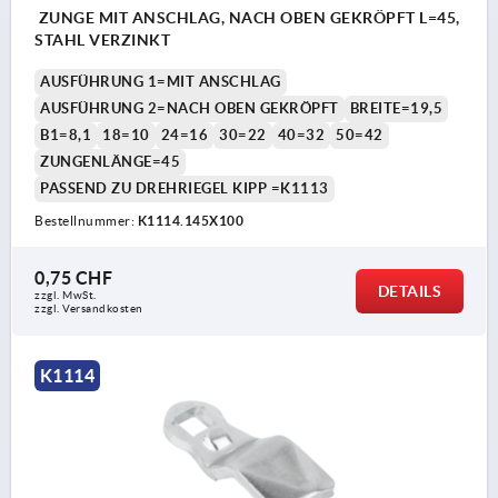
ZUNGE MIT ANSCHLAG, NACH OBEN GEKRÖPFT L=45,
STAHL VERZINKT
AUSFÜHRUNG 1=MIT ANSCHLAG
AUSFÜHRUNG 2=NACH OBEN GEKRÖPFT
BREITE=19,5
B1=8,1
18=10
24=16
30=22
40=32
50=42
ZUNGENLÄNGE=45
PASSEND ZU DREHRIEGEL KIPP =K1113
Bestellnummer:
K1114.145X100
0,75 CHF
DETAILS
zzgl. MwSt.
zzgl. Versandkosten
K1114