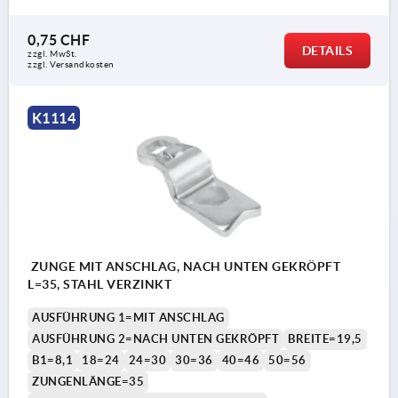
0,75 CHF
DETAILS
zzgl. MwSt.
zzgl. Versandkosten
K1114
ZUNGE MIT ANSCHLAG, NACH UNTEN GEKRÖPFT
L=35, STAHL VERZINKT
AUSFÜHRUNG 1=MIT ANSCHLAG
AUSFÜHRUNG 2=NACH UNTEN GEKRÖPFT
BREITE=19,5
B1=8,1
18=24
24=30
30=36
40=46
50=56
ZUNGENLÄNGE=35