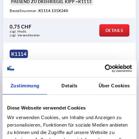
PASSEND ZU DREHRIEGEL KIPP =K1113
Bestellnummer:
K1114.135X240
0,75 CHF
DETAILS
zzgl. MwSt.
zzgl. Versandkosten
K1114
Zustimmung
Details
Über Cookies
ZUNGE MIT ANSCHLAG, NACH OBEN GEKRÖPFT L=45,
Diese Webseite verwendet Cookies
STAHL VERZINKT
Wir verwenden Cookies, um Inhalte und Anzeigen zu
AUSFÜHRUNG 1=MIT ANSCHLAG
personalisieren, Funktionen für soziale Medien anbieten
AUSFÜHRUNG 2=NACH OBEN GEKRÖPFT
BREITE=19,5
zu können und die Zugriffe auf unsere Website zu
B1=8,1
18=4
24=10
30=16
40=26
50=36