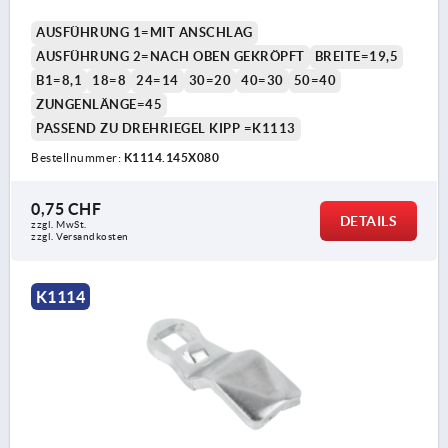
AUSFÜHRUNG 1=MIT ANSCHLAG
AUSFÜHRUNG 2=NACH OBEN GEKRÖPFT
BREITE=19,5
B1=8,1
18=8
24=14
30=20
40=30
50=40
ZUNGENLÄNGE=45
PASSEND ZU DREHRIEGEL KIPP =K1113
Bestellnummer:
K1114.145X080
0,75 CHF
DETAILS
zzgl. MwSt.
zzgl. Versandkosten
K1114