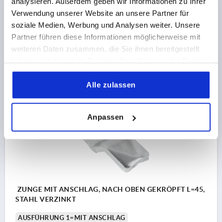
analysieren. Außerdem geben wir Informationen zu Ihrer
ZUNGENLÄNGE=45
Verwendung unserer Website an unsere Partner für
PASSEND ZU DREHRIEGEL KIPP =K1113
soziale Medien, Werbung und Analysen weiter. Unsere
Partner führen diese Informationen möglicherweise mit
Bestellnummer:
K1114.145X040
weiteren Daten zusammen, die Sie ihnen bereitgestellt
haben oder die sie im Rahmen Ihrer Nutzung der Dienste
0,75 CHF
DETAILS
zzgl. MwSt.
gesammelt haben.
zzgl. Versandkosten
Alle zulassen
K1114
Anpassen
ZUNGE MIT ANSCHLAG, NACH OBEN GEKRÖPFT L=45,
STAHL VERZINKT
AUSFÜHRUNG 1=MIT ANSCHLAG