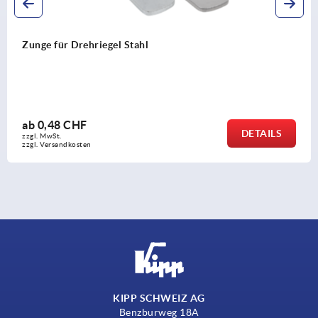
Zungen Stahl, mit Anschlag
ab
1,10 CHF
LS
DETA
zzgl. MwSt.
zzgl. Versandkosten
KIPP SCHWEIZ AG
Benzburweg 18A