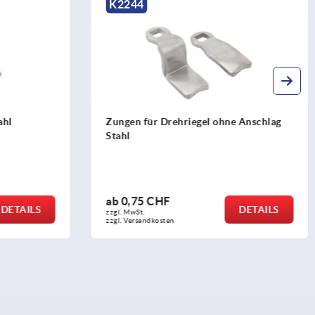
K0535
hne Anschlag
Steckschlüssel für Drehriegel
ab
1,13 CHF
DETAILS
DETAILS
zzgl. MwSt.
zzgl. Versandkosten