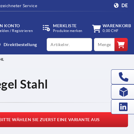
DE
zeichneter Service
IN KONTO
MERKLISTE
WARENKORB
lden / Registrieren
Produkte merken
0,00 CHF
productCode
qty
Direktbestellung
HL
gel Stahl
BITTE WÄHLEN SIE ZUERST EINE VARIANTE AUS