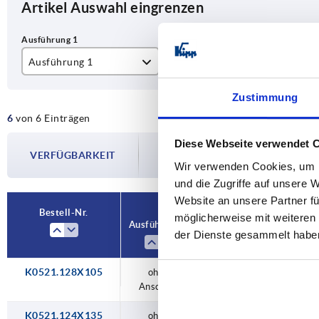
Artikel Auswahl eingrenzen
Ausführung 1
Ausführung 2
Fo
ohne Anschlag
gerade
A
Zustimmung
6
von 6 Einträgen
nach oben gekröpft
B
Die Verfügbarkeiten werden in regelmä
Diese Webseite verwendet 
nach unten gekröpft
VERFÜGBARKEIT
Im finalen Schritt vor Abschluss Ihrer 
Wir verwenden Cookies, um I
Versanddatum.
und die Zugriffe auf unsere 
Website an unsere Partner fü
Bestell-Nr.
möglicherweise mit weiteren
Ausführung 1
Ausführung 2
Fo
der Dienste gesammelt habe
K0521.128X105
ohne
nach oben
Anschlag
gekröpft
K0521.124X135
ohne
gerade