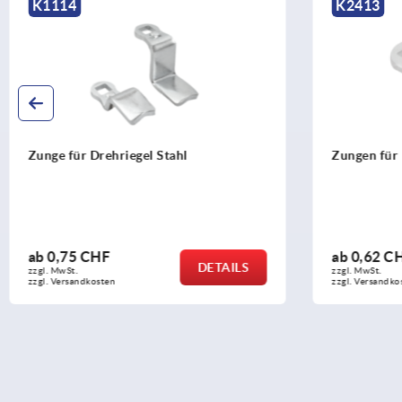
K2413
K1114
Zungen für Drehriegel kompakt Stahl
Zunge fü
ab
0,62 CHF
ab
3,13
DETAILS
zzgl. MwSt.
zzgl. MwSt.
zzgl. Versandkosten
zzgl. Versa