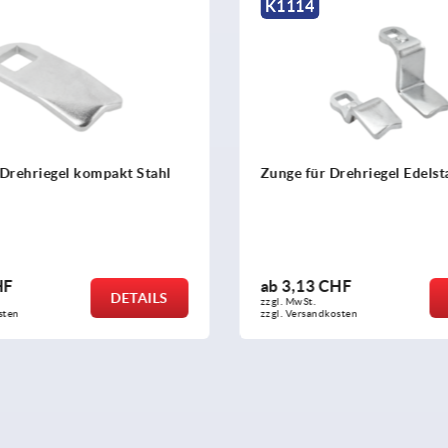
K2244
r Drehriegel Edelstahl
Zungen für Drehriegel o
Stahl
 CHF
ab
0,75 CHF
DETAILS
zzgl. MwSt.
ndkosten
zzgl. Versandkosten