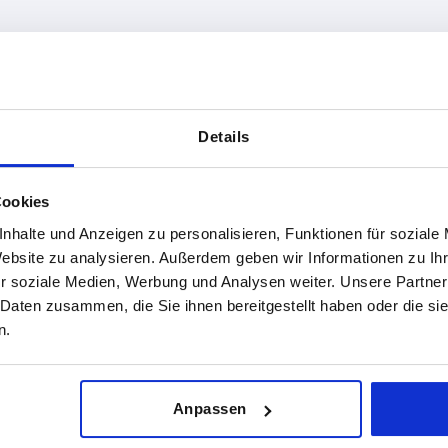
rm
B
B1
13
8
Details
TABELLE VERGRÖSSERN
ßigen Abständen mehrmals täglich aktualisiert.
Cookies
1-3 Tage
Bestellung erfahren Sie das bestätigte
4-20 Tage
nhalte und Anzeigen zu personalisieren, Funktionen für soziale
Website zu analysieren. Außerdem geben wir Informationen zu I
r soziale Medien, Werbung und Analysen weiter. Unsere Partner
 Daten zusammen, die Sie ihnen bereitgestellt haben oder die s
rm
B
B1
B2
A bei
L
Passend zu Dr
H
KIPP
n.
A
13
8
5,5
10
28
K052
Anpassen
B
13
8
5,5
13
24
K052