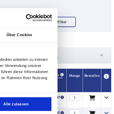
Über Cookies
Lieferzeit auf Anfrage
Derzeit nicht auf Lager
 Medien anbieten zu können
hrer Verwendung unserer
 führen diese Informationen
Verfügbarkeit
CAD
Menge
Bestellen
ie im Rahmen Ihrer Nutzung
ehriegel
Preis
0
0,48 CHF
Alle zulassen
0
0,48 CHF