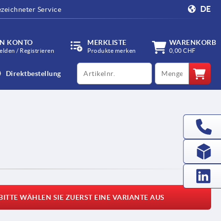
DE
zeichneter Service
IN KONTO
MERKLISTE
WARENKORB
lden / Registrieren
Produkte merken
0,00 CHF
productCode
qty
Direktbestellung
BITTE WÄHLEN SIE ZUERST EINE VARIANTE AUS