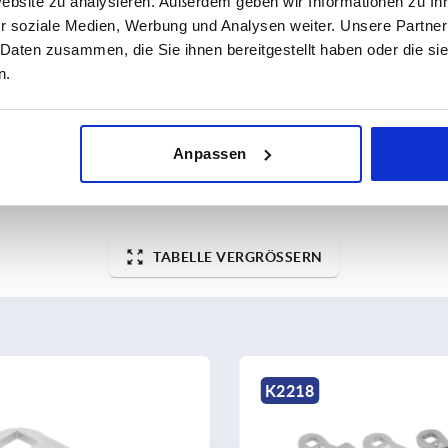
Website zu analysieren. Außerdem geben wir Informationen zu I
r soziale Medien, Werbung und Analysen weiter. Unsere Partner
ßigen Abständen mehrmals täglich aktualisiert.
1-3 Tage
 Daten zusammen, die Sie ihnen bereitgestellt haben oder die s
Bestellung erfahren Sie das bestätigte
4-20 Tage
n.
Anpassen
TABELLE VERGRÖSSERN
18
K1340