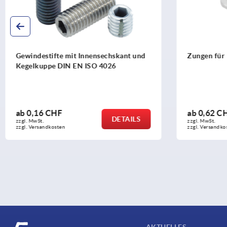
Zungen für Drehriegel kompakt Stahl
Zunge
ab
0,62 CHF
ab
1,
DETAILS
zzgl. MwSt.
zzgl. Mw
zzgl. Versandkosten
zzgl. V
AKTUELLES