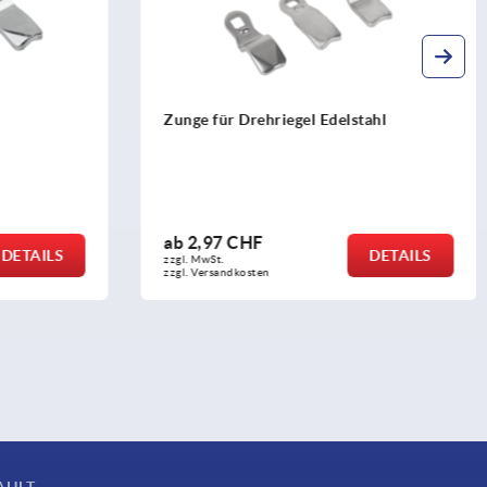
Edelstahl
Zunge für Drehriegel Stahl
ab
0,48 CHF
DETAILS
DETAILS
zzgl. MwSt.
zzgl. Versandkosten
AHLT