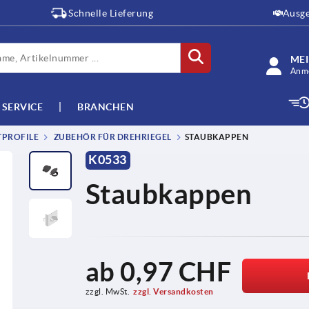
Schnelle Lieferung
Ausge
ME
Anme
SERVICE
BRANCHEN
TPROFILE
ZUBEHÖR FÜR DREHRIEGEL
STAUBKAPPEN
K0533
Staubkappen
ab
0,97 CHF
zzgl. MwSt.
zzgl. Versandkosten