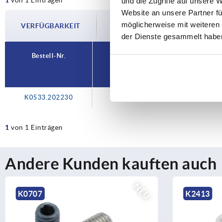
und die Zugriffe auf unsere 
Website an unsere Partner fü
Die Verfügbarkeiten werden in regelmä
möglicherweise mit weiteren
VERFÜGBARKEIT
Im finalen Schritt vor Abschluss Ihrer 
Versanddatum.
der Dienste gesammelt habe
Bestell-Nr.
K0533.202230
1
von 1 Einträgen
Andere Kunden kauften auch
U
K2413
K22