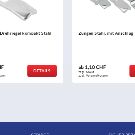
n Stahl, mit Anschlag
Zunge für Drehriegel 
10 CHF
ab
2,97 CHF
DETAILS
St.
zzgl. MwSt.
ersandkosten
zzgl. Versandkosten
SERVICE
SICHER BEZ