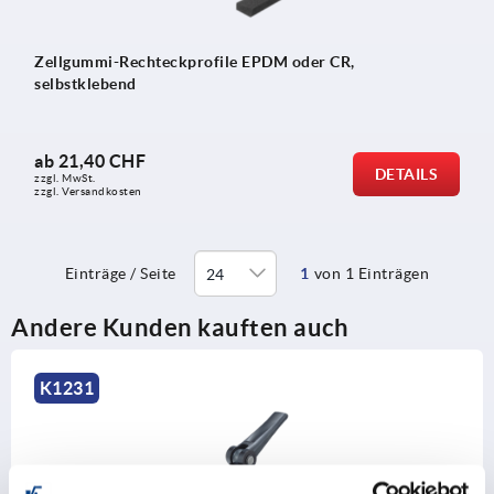
Zellgummi-Rechteckprofile EPDM oder CR,
selbstklebend
ab
21,40 CHF
DETAILS
zzgl. MwSt.
zzgl. Versandkosten
Einträge / Seite
1
von 1 Einträgen
Andere Kunden kauften auch
K1231