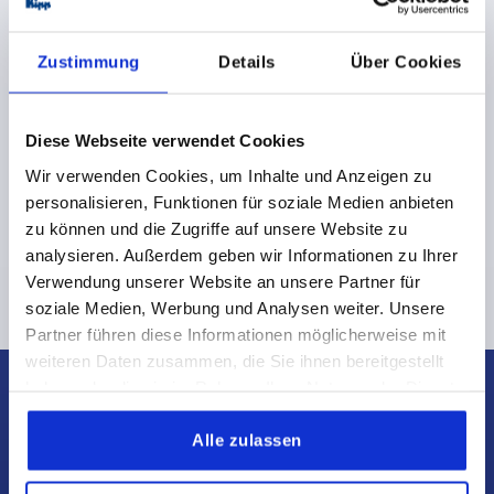
Zustimmung
Details
Über Cookies
Aufsitzspanner
Diese Webseite verwendet Cookies
Wir verwenden Cookies, um Inhalte und Anzeigen zu
personalisieren, Funktionen für soziale Medien anbieten
ab
194,88 CHF
DETAILS
zzgl. MwSt.
zu können und die Zugriffe auf unsere Website zu
zzgl. Versandkosten
analysieren. Außerdem geben wir Informationen zu Ihrer
Verwendung unserer Website an unsere Partner für
soziale Medien, Werbung und Analysen weiter. Unsere
Partner führen diese Informationen möglicherweise mit
weiteren Daten zusammen, die Sie ihnen bereitgestellt
haben oder die sie im Rahmen Ihrer Nutzung der Dienste
gesammelt haben.
Alle zulassen
KIPP SCHWEIZ AG