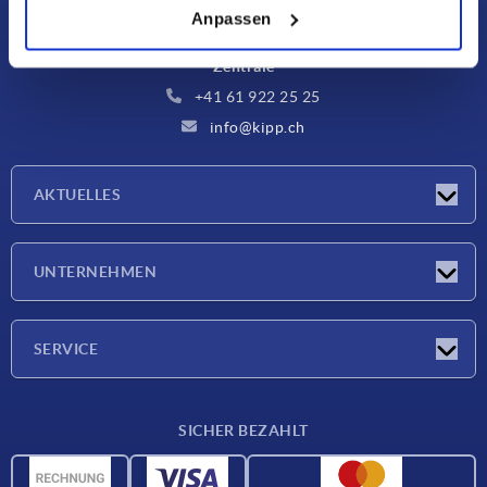
Benzburweg 18A
Anpassen
4410 Liestal BL
Zentrale
+41 61 922 25 25
info@kipp.ch
AKTUELLES
Neuigkeiten
UNTERNEHMEN
Messen
Unternehmen
SERVICE
Lieferkonditionen
SICHER BEZAHLT
Werkstoffübersicht
CAD-Daten