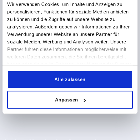
HÖHE=18
H1=20
H3=20
L1=95
L2=95
Wir verwenden Cookies, um Inhalte und Anzeigen zu
personalisieren, Funktionen für soziale Medien anbieten
Bestellnummer:
K2465.020
zu können und die Zugriffe auf unsere Website zu
analysieren. Außerdem geben wir Informationen zu Ihrer
11,15 CHF
DETAILS
zzgl. MwSt.
Verwendung unserer Website an unsere Partner für
zzgl. Versandkosten
soziale Medien, Werbung und Analysen weiter. Unsere
Partner führen diese Informationen möglicherweise mit
1) Montagebohrungen
weiteren Daten zusammen, die Sie ihnen bereitgestellt
PRODUKTDETAILS
haben oder die sie im Rahmen Ihrer Nutzung der Dienste
2) Blechstärke max. 2,5mm
gesammelt haben.
3) 1-Punkt Verriegelungssystem
Alle zulassen
CAD
4) 3-Punkt Verriegelungssystem
5) Zunge K1114
DOWNLOADS
Anpassen
6) Schwenkhebel
7) Adapter für Zungen Kunststoff oder Zink
K2271