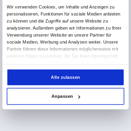
B1=21
DURCHMESSER=46
D1=22,5
HÖHE=18
Wir verwenden Cookies, um Inhalte und Anzeigen zu
H1=33,1
H2=27,7
H3=20
L1=105
L2=105
personalisieren, Funktionen für soziale Medien anbieten
Bestellnummer:
K2268.105
zu können und die Zugriffe auf unsere Website zu
analysieren. Außerdem geben wir Informationen zu Ihrer
22,70 CHF
Verwendung unserer Website an unsere Partner für
DETAILS
zzgl. MwSt.
zzgl. Versandkosten
soziale Medien, Werbung und Analysen weiter. Unsere
Partner führen diese Informationen möglicherweise mit
1) Montagebohrungen
weiteren Daten zusammen, die Sie ihnen bereitgestellt
2) Blechstärke max. 2,5mm
haben oder die sie im Rahmen Ihrer Nutzung der Dienste
PRODUKTDETAILS
3) 1-Punkt Verriegelungssystem
gesammelt haben.
Alle zulassen
4) 3-Punkt Verriegelungssystem
CAD
5) Zunge K1114
Anpassen
DOWNLOADS
6) Schwenkhebel
7) Adapter für Zungen Kunststoff oder Zink
K2272
8) Stangenschlösser Zink oder Kunststoff für