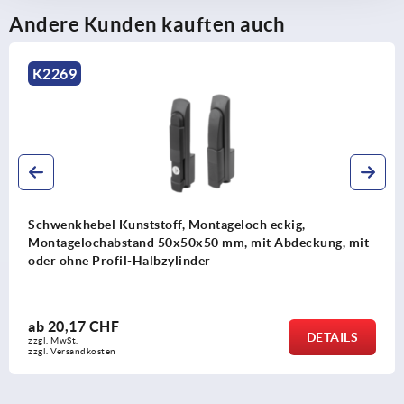
Flachstangen K2279
Andere Kunden kauften auch
K2463
ff, Montageloch eckig,
Schwenkhebel Kunstst
0x50x50 mm, mit Abdeckung, mit
Montagelochabstand 
ylinder
Halbzylinder
ab
24,95 CHF
DETAILS
zzgl. MwSt.
zzgl. Versandkosten