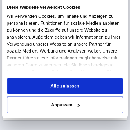
PROFILZYLINDER, L2=50, B=34, H=18, POLYAMID GF30
Diese Webseite verwendet Cookies
FORM-TYP=OHNE PROFILZYLINDER
LÄNGE=168
Wir verwenden Cookies, um Inhalte und Anzeigen zu
FORM=C
AUSFÜHRUNG 2=FÜR ADAPTER
BREITE=34
personalisieren, Funktionen für soziale Medien anbieten
B1=25
HÖHE=18
H1=21
H3=31
L2=50
zu können und die Zugriffe auf unsere Website zu
Bestellnummer:
K2269.01
analysieren. Außerdem geben wir Informationen zu Ihrer
Verwendung unserer Website an unsere Partner für
20,17 CHF
soziale Medien, Werbung und Analysen weiter. Unsere
DETAILS
zzgl. MwSt.
Partner führen diese Informationen möglicherweise mit
zzgl. Versandkosten
weiteren Daten zusammen, die Sie ihnen bereitgestellt
haben oder die sie im Rahmen Ihrer Nutzung der Dienste
gesammelt haben.
1) Montagebohrungen
PRODUKTDETAILS
Alle zulassen
2) Blechstärke max. 2,5mm
CAD
3) 1-Punkt Verriegelungssystem
Anpassen
4) 3-Punkt Verriegelungssystem
DOWNLOADS
5) Zunge K1114
6) Schwenkhebel