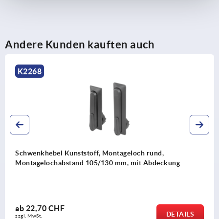
7) Adapter für Zungen Kunststoff oder Zink
K2272
Andere Kunden kauften auch
8) Stangenschlösser Zink oder Kunststoff für
Flachstangen K2279
K2465
 Kunststoff, Montageloch rund,
Schwenkhebe
abstand 105/130 mm, mit Abdeckung
Montageloc
HF
ab
11,15 
DETAILS
zzgl. MwSt.