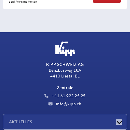
en
zzgl. Versandko
KIPP SCHWEIZ AG
Benzburweg 18A
4410 Liestal BL
Zentrale
+41 61 922 25 25
info@kipp.ch
AKTUELLES