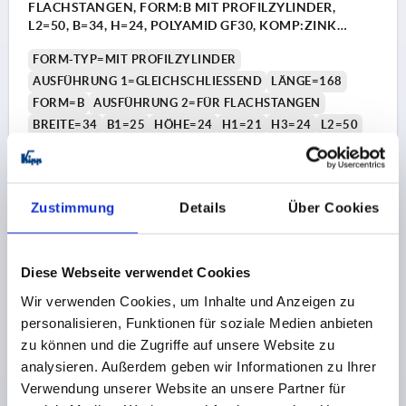
FLACHSTANGEN, FORM:B MIT PROFILZYLINDER,
L2=50, B=34, H=24, POLYAMID GF30, KOMP:ZINK
VERNICKELT
FORM-TYP=MIT PROFILZYLINDER
AUSFÜHRUNG 1=GLEICHSCHLIESSEND
LÄNGE=168
FORM=B
AUSFÜHRUNG 2=FÜR FLACHSTANGEN
BREITE=34
B1=25
HÖHE=24
H1=21
H3=24
L2=50
Bestellnummer:
K2269.010
20,87 CHF
Zustimmung
Details
Über Cookies
DETAILS
zzgl. MwSt.
zzgl. Versandkosten
1) Montagebohrungen
1) 
2) Blechstärke max. 2,5mm
2) B
Diese Webseite verwendet Cookies
K2269 B
3) 1-Punkt Verriegelungssystem
3) 1
Wir verwenden Cookies, um Inhalte und Anzeigen zu
4) 3-Punkt Verriegelungssystem
4) 3
personalisieren, Funktionen für soziale Medien anbieten
5) Zunge K1114
5) 
6) Schwenkhebel
6) S
zu können und die Zugriffe auf unsere Website zu
7) Adapter für Zungen Kunststoff oder Zink K2272
7) A
analysieren. Außerdem geben wir Informationen zu Ihrer
8) Stangenschlösser Zink oder Kunststoff für
8) S
Verwendung unserer Website an unsere Partner für
Flachstangen K2279
Fla