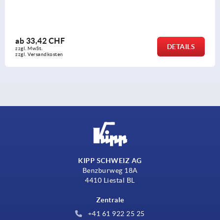
Halbzylinder
ab
24,95 CHF
TAILS
zzgl. MwSt.
zzgl. Versandkosten
KIPP SCHWEIZ AG
Benzburweg 18A
4410 Liestal BL
Zentrale
+41 61 922 25 25