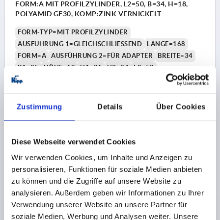
FORM:A MIT PROFILZYLINDER, L2=50, B=34, H=18,
POLYAMID GF30, KOMP:ZINK VERNICKELT
FORM-TYP=MIT PROFILZYLINDER
AUSFÜHRUNG 1=GLEICHSCHLIESSEND
LÄNGE=168
FORM=A
AUSFÜHRUNG 2=FÜR ADAPTER
BREITE=34
B1=25
HÖHE=18
H1=21
H3=24
L2=50
Bestellnummer:
K2269.000
Zustimmung
Details
Über Cookies
20,87 CHF
DETAILS
zzgl. MwSt.
zzgl. Versandkosten
1) Montagebohrungen
1) 
Diese Webseite verwendet Cookies
2) Blechstärke max. 2,5mm
2) B
K2269 A
3) 1-Punkt Verriegelungssystem
3) 1
Wir verwenden Cookies, um Inhalte und Anzeigen zu
4) 3-Punkt Verriegelungssystem
4) 3
personalisieren, Funktionen für soziale Medien anbieten
5) Zunge K1114
5) 
zu können und die Zugriffe auf unsere Website zu
6) Schwenkhebel
6) S
analysieren. Außerdem geben wir Informationen zu Ihrer
7) Adapter für Zungen Kunststoff oder Zink K2272
7) A
Verwendung unserer Website an unsere Partner für
8) Stangenschlösser Zink oder Kunststoff für
8) S
Flachstangen K2279
Fla
soziale Medien, Werbung und Analysen weiter. Unsere