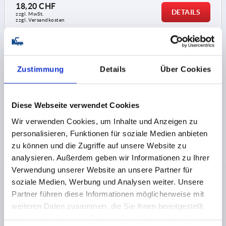
18,20 CHF
DETAILS
zzgl. MwSt.
zzgl. Versandkosten
K2483
Zustimmung
Details
Über Cookies
Diese Webseite verwendet Cookies
Wir verwenden Cookies, um Inhalte und Anzeigen zu
personalisieren, Funktionen für soziale Medien anbieten
KOMPRESS.-HEBELVERSCHLUSS FLACH, FORM:B,
zu können und die Zugriffe auf unsere Website zu
H=27,5, ZINK SCHWARZ PULVERBESCHICHTET
analysieren. Außerdem geben wir Informationen zu Ihrer
FORM=B
FORM-TYP=ABSCHLIESSBAR
H1 MIN.=2
Verwendung unserer Website an unsere Partner für
H1 MAX.=19
BREITE=34
B1=25
D=M05X12
soziale Medien, Werbung und Analysen weiter. Unsere
HÖHE=27,5
H2=21,6
H3=6,7
H4=37
LÄNGE=92,5
Partner führen diese Informationen möglicherweise mit
L1=57,5
L2=86
M=M5X30
weiteren Daten zusammen, die Sie ihnen bereitgestellt
TÜRBLATTSTÄRKE IN MM=1-5
haben oder die sie im Rahmen Ihrer Nutzung der Dienste