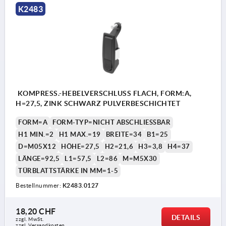
K2483
KOMPRESS.-HEBELVERSCHLUSS FLACH, FORM:A,
H=27,5, ZINK SCHWARZ PULVERBESCHICHTET
FORM=A
FORM-TYP=NICHT ABSCHLIESSBAR
H1 MIN.=2
H1 MAX.=19
BREITE=34
B1=25
D=M05X12
HÖHE=27,5
H2=21,6
H3=3,8
H4=37
LÄNGE=92,5
L1=57,5
L2=86
M=M5X30
TÜRBLATTSTÄRKE IN MM=1-5
Bestellnummer:
K2483.0127
18,20 CHF
DETAILS
zzgl. MwSt.
zzgl. Versandkosten