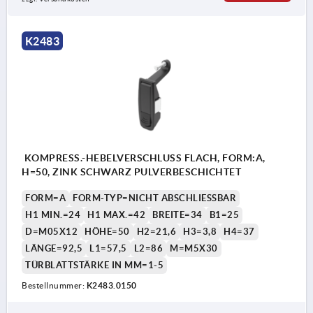
1) Montageausschnitt
K2483
KOMPRESS.-HEBELVERSCHLUSS FLACH, FORM:A,
H=50, ZINK SCHWARZ PULVERBESCHICHTET
FORM=A
FORM-TYP=NICHT ABSCHLIESSBAR
H1 MIN.=24
H1 MAX.=42
BREITE=34
B1=25
D=M05X12
HÖHE=50
H2=21,6
H3=3,8
H4=37
LÄNGE=92,5
L1=57,5
L2=86
M=M5X30
TÜRBLATTSTÄRKE IN MM=1-5
Bestellnummer:
K2483.0150