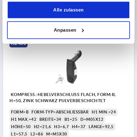
Bestellnummer:
K2483.1127
gesammelt haben.
Alle zulassen
22,35 CHF
DETAILS
zzgl. MwSt.
zzgl. Versandkosten
Anpassen
K2483
KOMPRESS.-HEBELVERSCHLUSS FLACH, FORM:B,
H=50, ZINK SCHWARZ PULVERBESCHICHTET
FORM=B
FORM-TYP=ABSCHLIESSBAR
H1 MIN.=24
H1 MAX.=42
BREITE=34
B1=25
D=M05X12
HÖHE=50
H2=21,6
H3=6,7
H4=37
LÄNGE=92,5
L1=57,5
L2=86
M=M5X30