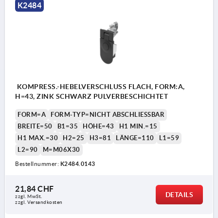
K2484
1) Montageausschnitt
KOMPRESS.-HEBELVERSCHLUSS FLACH, FORM:A,
H=43, ZINK SCHWARZ PULVERBESCHICHTET
FORM=A
FORM-TYP=NICHT ABSCHLIESSBAR
BREITE=50
B1=35
HÖHE=43
H1 MIN.=15
H1 MAX.=30
H2=25
H3=81
LÄNGE=110
L1=59
L2=90
M=M06X30
Bestellnummer:
K2484.0143
21,84 CHF
DETAILS
zzgl. MwSt.
zzgl. Versandkosten