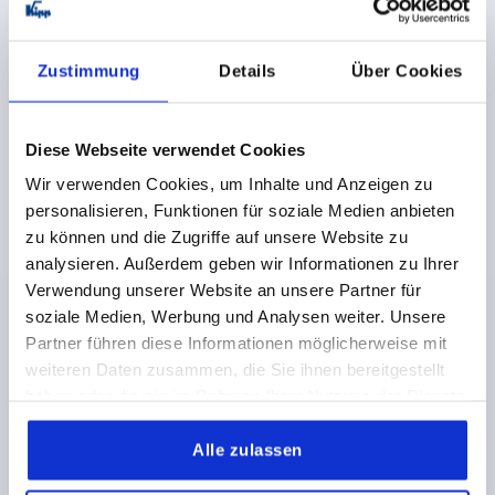
zzgl. Versandkosten
K2484
Zustimmung
Details
Über Cookies
Diese Webseite verwendet Cookies
Wir verwenden Cookies, um Inhalte und Anzeigen zu
personalisieren, Funktionen für soziale Medien anbieten
zu können und die Zugriffe auf unsere Website zu
KOMPRESS.-HEBELVERSCHLUSS FLACH, FORM:B,
analysieren. Außerdem geben wir Informationen zu Ihrer
H=29, ZINK SCHWARZ PULVERBESCHICHTET
Verwendung unserer Website an unsere Partner für
soziale Medien, Werbung und Analysen weiter. Unsere
FORM=B
FORM-TYP=ABSCHLIESSBAR
BREITE=50
Partner führen diese Informationen möglicherweise mit
B1=35
HÖHE=29
H1 MAX.=15
H2=25
H3=81
weiteren Daten zusammen, die Sie ihnen bereitgestellt
LÄNGE=110
L1=59
L2=90
M=M06X30
haben oder die sie im Rahmen Ihrer Nutzung der Dienste
Bestellnummer:
K2484.1129
gesammelt haben.
Alle zulassen
22,45 CHF
DETAILS
zzgl. MwSt.
zzgl. Versandkosten