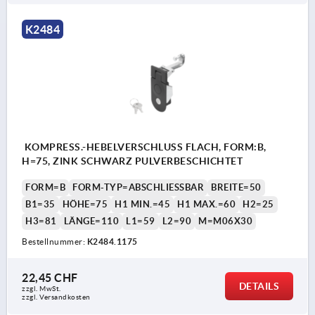
K2484
KOMPRESS.-HEBELVERSCHLUSS FLACH, FORM:B,
H=75, ZINK SCHWARZ PULVERBESCHICHTET
FORM=B
FORM-TYP=ABSCHLIESSBAR
BREITE=50
B1=35
HÖHE=75
H1 MIN.=45
H1 MAX.=60
H2=25
H3=81
LÄNGE=110
L1=59
L2=90
M=M06X30
Bestellnummer:
K2484.1175
22,45 CHF
DETAILS
zzgl. MwSt.
zzgl. Versandkosten