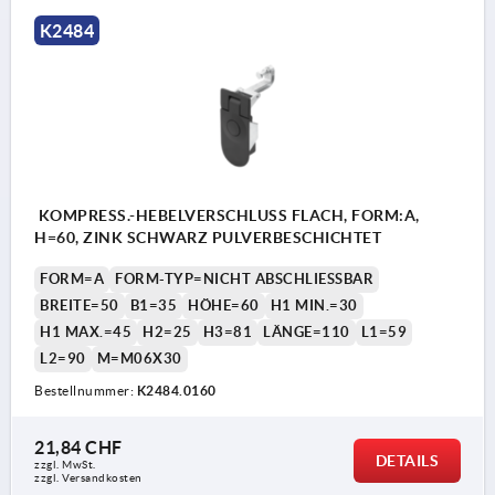
K2484
KOMPRESS.-HEBELVERSCHLUSS FLACH, FORM:A,
H=60, ZINK SCHWARZ PULVERBESCHICHTET
FORM=A
FORM-TYP=NICHT ABSCHLIESSBAR
BREITE=50
B1=35
HÖHE=60
H1 MIN.=30
H1 MAX.=45
H2=25
H3=81
LÄNGE=110
L1=59
L2=90
M=M06X30
Bestellnummer:
K2484.0160
21,84 CHF
DETAILS
zzgl. MwSt.
zzgl. Versandkosten