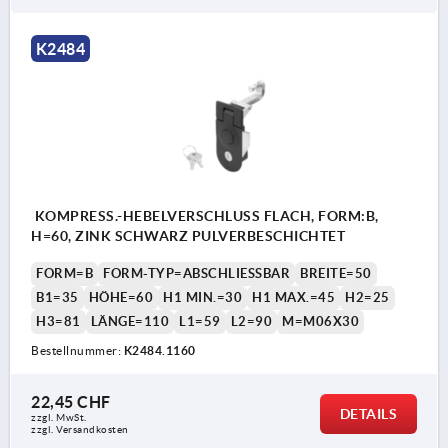
K2484
KOMPRESS.-HEBELVERSCHLUSS FLACH, FORM:B,
H=60, ZINK SCHWARZ PULVERBESCHICHTET
FORM=B
FORM-TYP=ABSCHLIESSBAR
BREITE=50
B1=35
HÖHE=60
H1 MIN.=30
H1 MAX.=45
H2=25
H3=81
LÄNGE=110
L1=59
L2=90
M=M06X30
Bestellnummer:
K2484.1160
22,45 CHF
DETAILS
zzgl. MwSt.
zzgl. Versandkosten