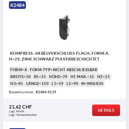
K2484
KOMPRESS.-HEBELVERSCHLUSS FLACH, FORM:A,
H=29, ZINK SCHWARZ PULVERBESCHICHTET
FORM=A
FORM-TYP=NICHT ABSCHLIESSBAR
BREITE=50
B1=35
HÖHE=29
H1 MAX.=15
H2=25
H3=81
LÄNGE=110
L1=59
L2=90
M=M06X30
Bestellnummer:
K2484.0129
21,62 CHF
DETAILS
zzgl. MwSt.
zzgl. Versandkosten