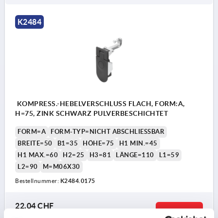
K2484
KOMPRESS.-HEBELVERSCHLUSS FLACH, FORM:A,
H=75, ZINK SCHWARZ PULVERBESCHICHTET
FORM=A
FORM-TYP=NICHT ABSCHLIESSBAR
BREITE=50
B1=35
HÖHE=75
H1 MIN.=45
H1 MAX.=60
H2=25
H3=81
LÄNGE=110
L1=59
L2=90
M=M06X30
Bestellnummer:
K2484.0175
22,04 CHF
DETAILS
zzgl. MwSt.