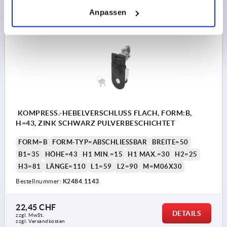
Anpassen
K2484
KOMPRESS.-HEBELVERSCHLUSS FLACH, FORM:B,
H=43, ZINK SCHWARZ PULVERBESCHICHTET
FORM=B
FORM-TYP=ABSCHLIESSBAR
BREITE=50
B1=35
HÖHE=43
H1 MIN.=15
H1 MAX.=30
H2=25
H3=81
LÄNGE=110
L1=59
L2=90
M=M06X30
Bestellnummer:
K2484.1143
22,45 CHF
DETAILS
zzgl. MwSt.
zzgl. Versandkosten