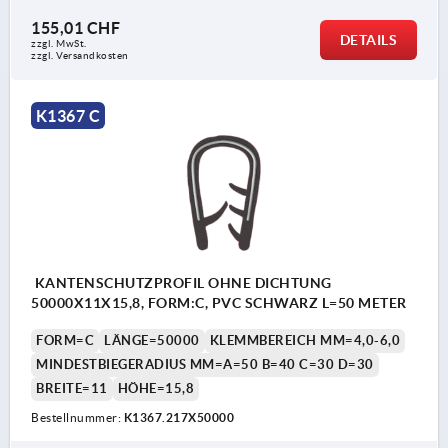
155,01 CHF
DETAILS
zzgl. MwSt.
zzgl. Versandkosten
K1367 C
KANTENSCHUTZPROFIL OHNE DICHTUNG
50000X11X15,8, FORM:C, PVC SCHWARZ L=50 METER
FORM=C
LÄNGE=50000
KLEMMBEREICH MM=4,0-6,0
MINDESTBIEGERADIUS MM=A=50 B=40 C=30 D=30
BREITE=11
HÖHE=15,8
Bestellnummer:
K1367.217X50000