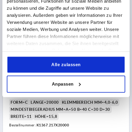
personalisieren, Funktionen für soziale Medien anbieten
zu können und die Zugriffe auf unsere Website zu
84,73 CHF
DETAILS
analysieren. Außerdem geben wir Informationen zu Ihrer
zzgl. MwSt.
zzgl. Versandkosten
Verwendung unserer Website an unsere Partner für
soziale Medien, Werbung und Analysen weiter. Unsere
K1367 C
Partner führen diese Informationen möglicherweise mit
weiteren Daten zusammen, die Sie ihnen bereitgestellt
haben oder die sie im Rahmen Ihrer Nutzung der Dienste
gesammelt haben.
Alle zulassen
Anpassen
KANTENSCHUTZPROFIL OHNE DICHTUNG
20000X11X15,8, FORM:C, PVC SCHWARZ L=20 METER
FORM=C
LÄNGE=20000
KLEMMBEREICH MM=4,0-6,0
MINDESTBIEGERADIUS MM=A=50 B=40 C=30 D=30
BREITE=11
HÖHE=15,8
Bestellnummer:
K1367.217X20000