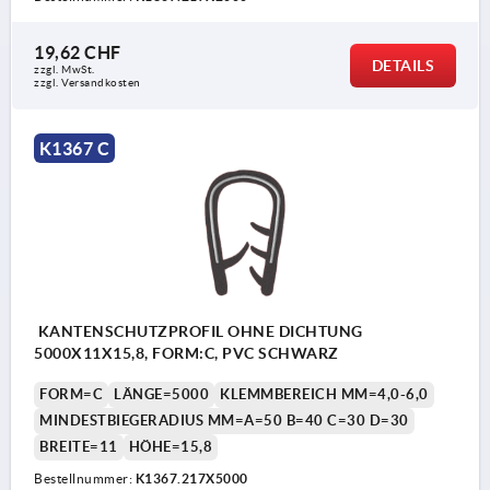
19,62 CHF
DETAILS
zzgl. MwSt.
zzgl. Versandkosten
K1367 C
KANTENSCHUTZPROFIL OHNE DICHTUNG
5000X11X15,8, FORM:C, PVC SCHWARZ
FORM=C
LÄNGE=5000
KLEMMBEREICH MM=4,0-6,0
MINDESTBIEGERADIUS MM=A=50 B=40 C=30 D=30
BREITE=11
HÖHE=15,8
Bestellnummer:
K1367.217X5000