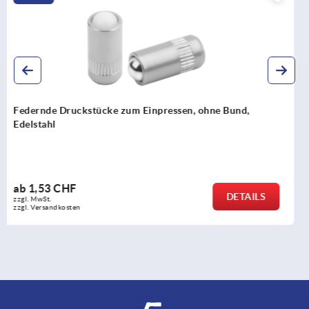
Federnde Druckstücke zum Einpressen, ohne Bund
ab
1,21 CHF
ILS
DET
zzgl. MwSt.
zzgl. Versandkosten