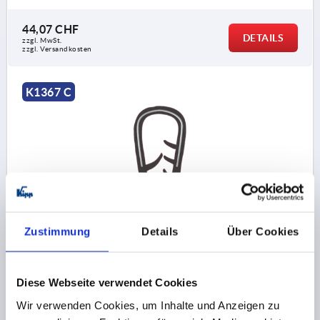
44,07 CHF
DETAILS
zzgl. MwSt.
zzgl. Versandkosten
K1367 C
KANTENSCHUTZPROFIL OHNE DICHTUNG
10000X11X15,8, FORM:C, PVC SCHWARZ L=10 METER
Zustimmung
Details
Über Cookies
FORM=C
LÄNGE=10000
KLEMMBEREICH MM=4,0-6,0
MINDESTBIEGERADIUS MM=A=50 B=40 C=30 D=30
Diese Webseite verwendet Cookies
BREITE=11
HÖHE=15,8
Wir verwenden Cookies, um Inhalte und Anzeigen zu
Bestellnummer:
K1367.217X10000