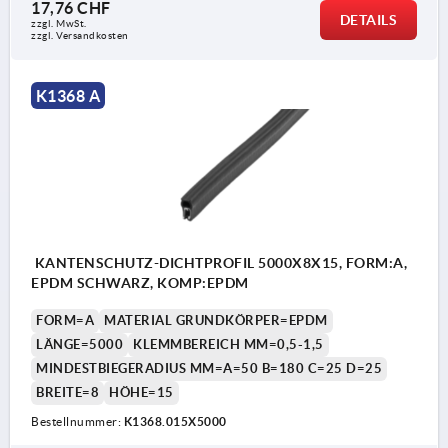
17,76 CHF
DETAILS
zzgl. MwSt.
zzgl. Versandkosten
K1368 A
KANTENSCHUTZ-DICHTPROFIL 5000X8X15, FORM:A,
EPDM SCHWARZ, KOMP:EPDM
FORM=A
MATERIAL GRUNDKÖRPER=EPDM
LÄNGE=5000
KLEMMBEREICH MM=0,5-1,5
MINDESTBIEGERADIUS MM=A=50 B=180 C=25 D=25
BREITE=8
HÖHE=15
Bestellnummer:
K1368.015X5000