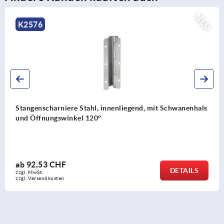
NEU
K2575
arniere Stahl, innenliegend, mit Schwanenhals
Stangens
ngswinkel 120°
und Öffn
 CHF
ab
80,6
DETAILS
zzgl. MwSt.
kosten
zzgl. Versa