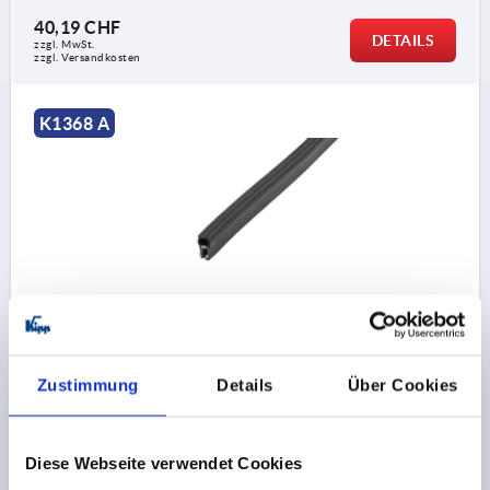
40,19 CHF
DETAILS
zzgl. MwSt.
zzgl. Versandkosten
K1368 A
KANTENSCHUTZ-DICHTPROFIL 10000X8X15, FORM:A,
EPDM SCHWARZ, KOMP:EPDM L=10 METER
FORM=A
MATERIAL GRUNDKÖRPER=EPDM
Zustimmung
Details
Über Cookies
LÄNGE=10000
KLEMMBEREICH MM=0,5-1,5
MINDESTBIEGERADIUS MM=A=50 B=180 C=25 D=25
BREITE=8
HÖHE=15
Diese Webseite verwendet Cookies
Bestellnummer:
K1368.015X10000