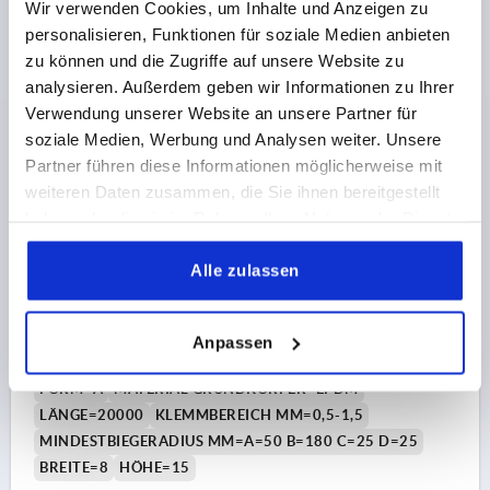
Wir verwenden Cookies, um Inhalte und Anzeigen zu
personalisieren, Funktionen für soziale Medien anbieten
77,61 CHF
zu können und die Zugriffe auf unsere Website zu
DETAILS
zzgl. MwSt.
zzgl. Versandkosten
analysieren. Außerdem geben wir Informationen zu Ihrer
Verwendung unserer Website an unsere Partner für
soziale Medien, Werbung und Analysen weiter. Unsere
K1368 A
Partner führen diese Informationen möglicherweise mit
weiteren Daten zusammen, die Sie ihnen bereitgestellt
haben oder die sie im Rahmen Ihrer Nutzung der Dienste
gesammelt haben.
Alle zulassen
KANTENSCHUTZ-DICHTPROFIL 20000X8X15, FORM:A,
Anpassen
EPDM SCHWARZ, KOMP:EPDM L=20 METER
FORM=A
MATERIAL GRUNDKÖRPER=EPDM
LÄNGE=20000
KLEMMBEREICH MM=0,5-1,5
MINDESTBIEGERADIUS MM=A=50 B=180 C=25 D=25
BREITE=8
HÖHE=15