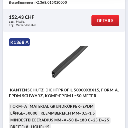
Bestellnummer:
K1368.015X20000
152,43 CHF
DETAILS
zzgl. MwSt.
zzgl. Versandkosten
K1368 A
KANTENSCHUTZ-DICHTPROFIL 50000X8X15, FORM:A,
EPDM SCHWARZ, KOMP:EPDM L=50 METER
FORM=A
MATERIAL GRUNDKÖRPER=EPDM
LÄNGE=50000
KLEMMBEREICH MM=0,5-1,5
MINDESTBIEGERADIUS MM=A=50 B=180 C=25 D=25
BREITE=8
HÖHE=15