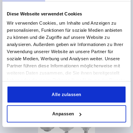
Diese Webseite verwendet Cookies
Wir verwenden Cookies, um Inhalte und Anzeigen zu
personalisieren, Funktionen für soziale Medien anbieten
zu können und die Zugriffe auf unsere Website zu
Drehspannriegel Edelstahl, Drehkopf Kunststoff oder
analysieren. Außerdem geben wir Informationen zu Ihrer
Edelstahl
Verwendung unserer Website an unsere Partner für
soziale Medien, Werbung und Analysen weiter. Unsere
Partner führen diese Informationen möglicherweise mit
ab
67,66 CHF
DETAILS
weiteren Daten zusammen, die Sie ihnen bereitgestellt
zzgl. MwSt.
zzgl. Versandkosten
haben oder die sie im Rahmen Ihrer Nutzung der Dienste
gesammelt haben.
Alle zulassen
K2260
Anpassen