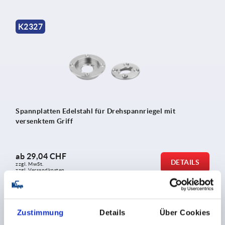
K2327
Spannplatten Edelstahl für Drehspannriegel mit
versenktem Griff
ab
29,04 CHF
DETAILS
zzgl. MwSt.
zzgl. Versandkosten
K1559
Zustimmung
Details
Über Cookies