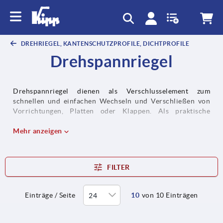
DREHRIEGEL, KANTENSCHUTZPROFILE, DICHTPROFILE
Drehspannriegel
Drehspannriegel dienen als Verschlusselement zum
schnellen und einfachen Wechseln und Verschließen von
Vorrichtungen, Platten oder Klappen. Als praktische
Alternative zu den klassischen Drehriegeln fungieren
Drehspannriegel als werkzeuglose Bedienelemente im
Mehr anzeigen
Maschinenbau und erinnern dabei durch ihre
Funktionsweise stark an Kugelsperrbolzen.
FILTER
Einträge / Seite
10
von 10 Einträgen