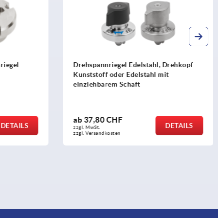
riegel
Drehspannriegel Edelstahl, Drehkopf
Kunststoff oder Edelstahl mit
einziehbarem Schaft
ab
37,80 CHF
DETAILS
DETAILS
zzgl. MwSt.
zzgl. Versandkosten