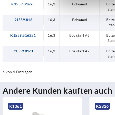
K1559.81625
16,3
16,3
16,3
16,3
16,3
Edelstahl A2
Edelstahl A2
Polyamid
Polyamid
Polyamid
Bolz
Bolz
Bolz
Bolz
Bolz
Stah
Stah
Stah
Stah
Stah
K1559.816
16,3
Polyamid
Bolz
Stah
K1559.816251
16,3
Edelstahl A2
Bolz
Stah
K1559.8161
16,3
Edelstahl A2
Bolz
Stah
4
von 4 Einträgen
Andere Kunden kauften auch
K1061
K2326