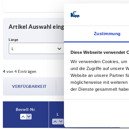
Artikel Auswahl eingrenzen
Zustimmung
L
Material Komponente
Au
Diese Webseite verwendet 
16,3
Edelstahl A2
Bo
Wir verwenden Cookies, um I
und die Zugriffe auf unsere 
4
von 4 Einträgen
Polyamid
Website an unsere Partner fü
Die Verfügbarkeiten werden in regelmä
möglicherweise mit weiteren
VERFÜGBARKEIT
Im finalen Schritt vor Abschluss Ihrer 
der Dienste gesammelt habe
Versanddatum.
Bestell-Nr.
Bestell-Nr.
L
L
Material Komponente
Material Komponente
Ausfüh
Ausfüh
2
2