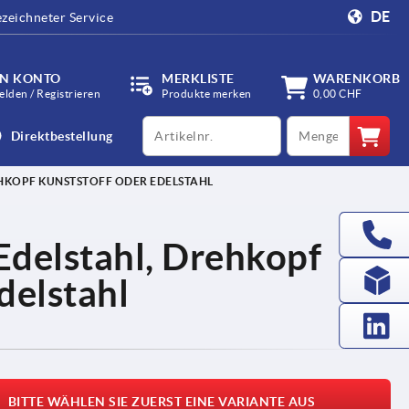
DE
zeichneter Service
IN KONTO
MERKLISTE
WARENKORB
lden / Registrieren
Produkte merken
0,00 CHF
productCode
qty
Direktbestellung
HKOPF KUNSTSTOFF ODER EDELSTAHL
Edelstahl, Drehkopf
delstahl
BITTE WÄHLEN SIE ZUERST EINE VARIANTE AUS