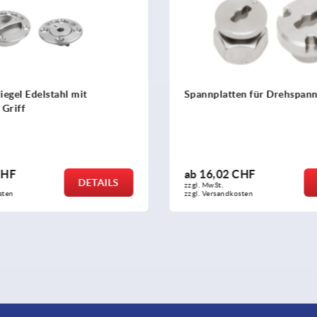
egel Edelstahl mit
Spannplatten für Drehspann
Griff
CHF
ab
16,02 CHF
DETAILS
zzgl. MwSt.
sten
zzgl. Versandkosten