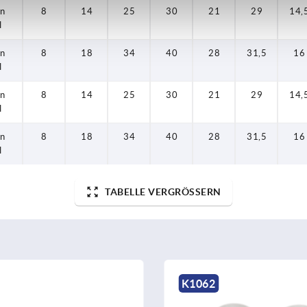
en
en
en
en
en
8
8
8
8
8
14
18
14
18
14
25
34
25
34
25
30
40
30
40
30
21
28
21
28
21
31,5
31,5
29
29
29
14,
14,
14,
16
16
l
l
l
l
l
en
8
18
34
40
28
31,5
16
l
en
8
14
25
30
21
29
14,
l
en
8
18
34
40
28
31,5
16
l
TABELLE VERGRÖSSERN
K1062