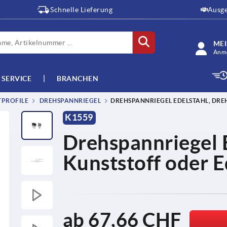
Schnelle Lieferung
Ausge
ME
Anme
SERVICE
BRANCHEN
TPROFILE
DREHSPANNRIEGEL
DREHSPANNRIEGEL EDELSTAHL, DRE
K1559
Drehspannriegel 
Kunststoff oder E
ab
67,66 CHF