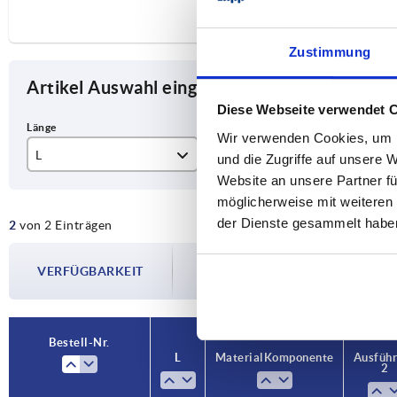
Zustimmung
Artikel Auswahl eingrenzen
Diese Webseite verwendet 
Wir verwenden Cookies, um I
L
Material Komponente
Au
und die Zugriffe auf unsere 
Website an unsere Partner fü
15,5
Edelstahl
Bo
möglicherweise mit weiteren
der Dienste gesammelt habe
2
von 2 Einträgen
17
Die Verfügbarkeiten werden in regelmä
VERFÜGBARKEIT
Im finalen Schritt vor Abschluss Ihrer 
Versanddatum.
Bestell-Nr.
Bestell-Nr.
L
L
Material Komponente
Material Komponente
Ausfüh
Ausfüh
2
2