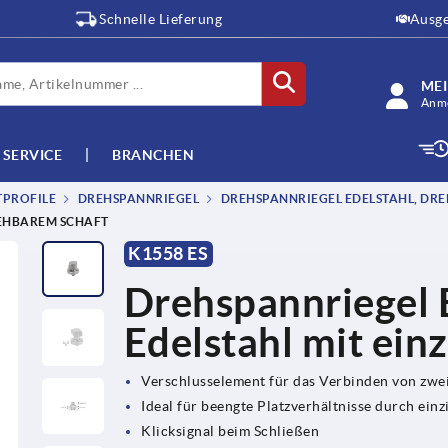
Schnelle Lieferung
Ausge
ME
Anme
SERVICE
BRANCHEN
TPROFILE
DREHSPANNRIEGEL
DREHSPANNRIEGEL EDELSTAHL, DRE
IEHBAREM SCHAFT
K1558 ES
Drehspannriegel 
Edelstahl mit ein
Verschlusselement für das Verbinden von zwei
Ideal für beengte Platzverhältnisse durch ein
Klicksignal beim Schließen