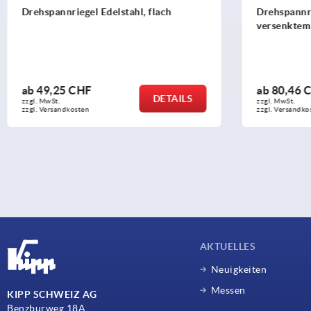
Drehspannriegel Edelstahl, flach
Drehspannri
versenktem 
ab
49,25 CHF
ab
80,46 
DETAILS
zzgl. MwSt.
zzgl. MwSt.
zzgl. Versandkosten
zzgl. Versandko
AKTUELLES
Neuigkeiten
Messen
KIPP SCHWEIZ AG
Benzburweg 18A