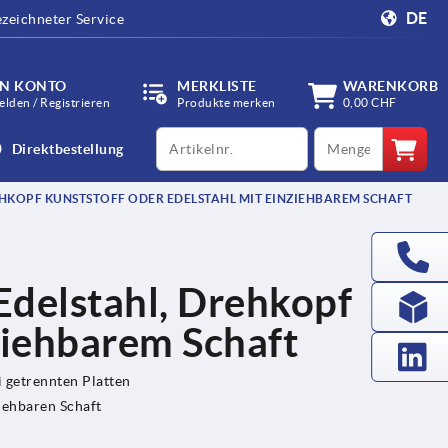
DE
zeichneter Service
IN KONTO
MERKLISTE
WARENKORB
lden / Registrieren
Produkte merken
0,00 CHF
productCode
qty
Direktbestellung
HKOPF KUNSTSTOFF ODER EDELSTAHL MIT EINZIEHBAREM SCHAFT
Edelstahl, Drehkopf
ziehbarem Schaft
 getrennten Platten
ziehbaren Schaft