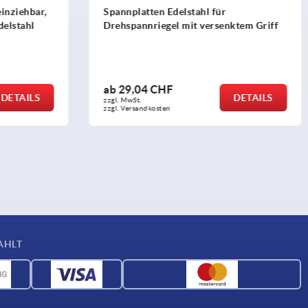
einziehbar,
Spannplatten Edelstahl für
delstahl
Drehspannriegel mit versenktem Griff
ab
29,04 CHF
DETAILS
DETAILS
zzgl. MwSt.
zzgl. Versandkosten
AHLT