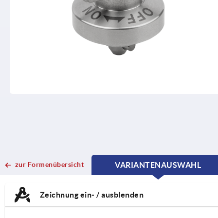
zur Formenübersicht
VARIANTENAUSWAHL
CURRENT
CURRENT
TAB:
TAB:
Zeichnung ein- / ausblenden