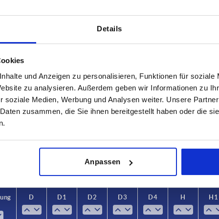
Details
Cookies
nhalte und Anzeigen zu personalisieren, Funktionen für soziale
sführung 2
D
D1
Website zu analysieren. Außerdem geben wir Informationen zu I
r soziale Medien, Werbung und Analysen weiter. Unsere Partner
lzen Edelstahl
5
14
 Daten zusammen, die Sie ihnen bereitgestellt haben oder die s
n.
TABELLE VERGRÖSSERN
8
18
ßigen Abständen mehrmals täglich aktualisiert.
1-3 Tage
Bestellung erfahren Sie das bestätigte
4-20 Tage
Anpassen
rung
rung
D
D
D1
D1
D2
D2
D3
D3
D4
D4
H
H
H1
H1