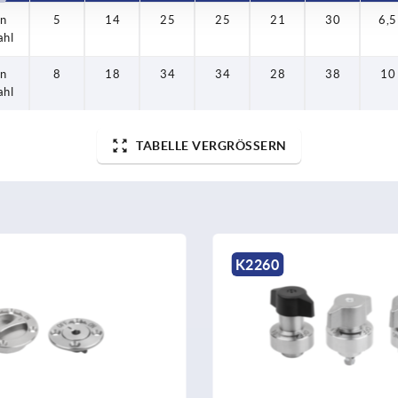
en
en
en
5
8
5
14
18
14
25
34
25
25
34
25
21
28
21
30
38
30
6,5
6,5
10
ahl
ahl
ahl
en
8
18
34
34
28
38
10
ahl
TABELLE VERGRÖSSERN
K2260