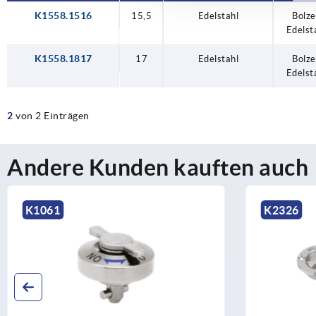
K1558.1516
15,5
15,5
17
Edelstahl
Edelstahl
Edelstahl
Bolz
Bolz
Bolz
Edelst
Edelst
Edelst
K1558.1817
17
Edelstahl
Bolz
Edelst
2
von 2 Einträgen
Andere Kunden kauften auch
K1061
K2326