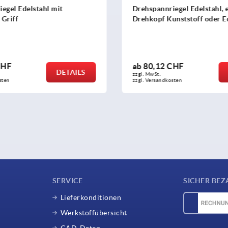
egel Edelstahl mit
Drehspannriegel Edelstahl, 
Griff
Drehkopf Kunststoff oder E
CHF
ab
80,12 CHF
DETAILS
zzgl. MwSt.
sten
zzgl. Versandkosten
SERVICE
SICHER BEZ
Lieferkonditionen
Werkstoffübersicht
CAD-Daten