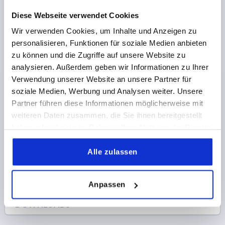
Diese Webseite verwendet Cookies
Wir verwenden Cookies, um Inhalte und Anzeigen zu
DISTANZSCHEIBE EDELSTAHL A2 D1=18, H=3
personalisieren, Funktionen für soziale Medien anbieten
D=34
D1=18
D2=3,5
D3=28
HÖHE=3
zu können und die Zugriffe auf unsere Website zu
analysieren. Außerdem geben wir Informationen zu Ihrer
Bestellnummer:
K2261.34181
Verwendung unserer Website an unsere Partner für
soziale Medien, Werbung und Analysen weiter. Unsere
8,36 CHF
DETAILS
zzgl. MwSt.
Partner führen diese Informationen möglicherweise mit
zzgl. Versandkosten
weiteren Daten zusammen, die Sie ihnen bereitgestellt
haben oder die sie im Rahmen Ihrer Nutzung der Dienste
gesammelt haben.
PRODUKTDETAILS
Alle zulassen
CAD
Anpassen
DOWNLOADS