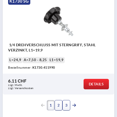
K1730 SG
1/4 DREHVERSCHLUSS MIT STERNGRIFF, STAHL
VERZINKT, L1=19,9
L=24,9
A=7,50 - 8,25
L1=19,9
Bestellnummer:
K1730.411990
6,11 CHF
DETAILS
zzgl. MwSt.
zzgl. Versandkosten
1
2
3