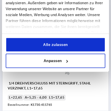
L=20,4
A=4,50 - 5,25
L1=16,9
analysieren. Außerdem geben wir Informationen zu Ihrer
Bestellnummer:
K1730.411690
Verwendung unserer Website an unsere Partner für
soziale Medien, Werbung und Analysen weiter. Unsere
6,11 CHF
Partner führen diese Informationen möglicherweise mit
DETAILS
zzgl. MwSt.
weiteren Daten zusammen, die Sie ihnen bereitgestellt
zzgl. Versandkosten
haben oder die sie im Rahmen Ihrer Nutzung der Dienste
gesammelt haben.
K1730 SG
Alle zulassen
Anpassen
1/4 DREHVERSCHLUSS MIT STERNGRIFF, STAHL
VERZINKT, L1=17,65
L=22,65
A=5,25 - 6,00
L1=17,65
Bestellnummer:
K1730.411765