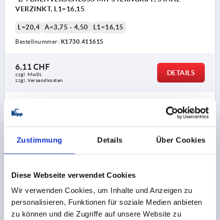
VERZINKT, L1=16,15
L=20,4
A=3,75 - 4,50
L1=16,15
Bestellnummer:
K1730.411615
6,11 CHF
DETAILS
zzgl. MwSt.
zzgl. Versandkosten
K1730 SG
Zustimmung
Details
Über Cookies
Diese Webseite verwendet Cookies
Wir verwenden Cookies, um Inhalte und Anzeigen zu
1/4 DREHVERSCHLUSS MIT STERNGRIFF, STAHL
personalisieren, Funktionen für soziale Medien anbieten
VERZINKT, L1=16,9
zu können und die Zugriffe auf unsere Website zu