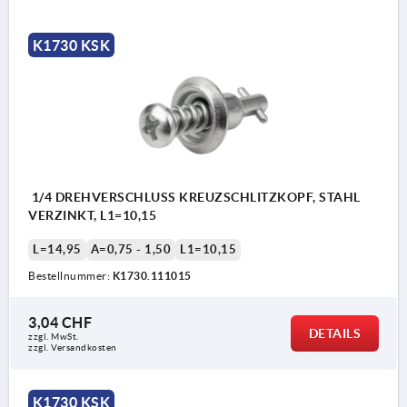
K1730 KSK
1/4 DREHVERSCHLUSS KREUZSCHLITZKOPF, STAHL
VERZINKT, L1=10,15
L=14,95
A=0,75 - 1,50
L1=10,15
Bestellnummer:
K1730.111015
3,04 CHF
DETAILS
zzgl. MwSt.
zzgl. Versandkosten
K1730 KSK