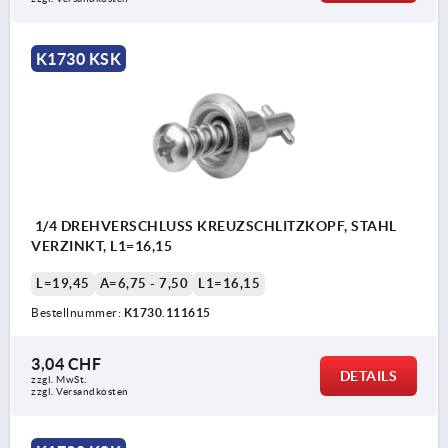
K1730 KSK
1/4 DREHVERSCHLUSS KREUZSCHLITZKOPF, STAHL
VERZINKT, L1=16,15
L=19,45
A=6,75 - 7,50
L1=16,15
Bestellnummer:
K1730.111615
3,04 CHF
DETAILS
zzgl. MwSt.
zzgl. Versandkosten