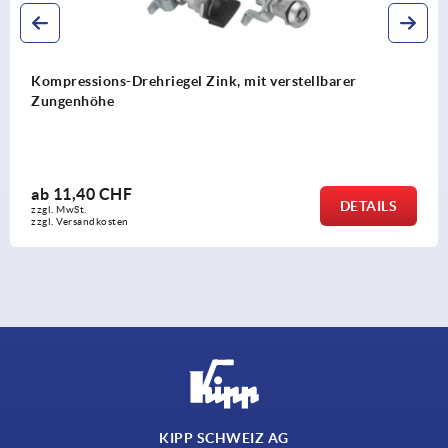
Drehriegel Edelstahl 1.4401 mit Knebelbetätigun
Vorhängeschloss
ab
56,18 CHF
AILS
DE
zzgl. MwSt.
zzgl. Versandkosten
KIPP SCHWEIZ AG