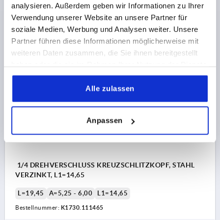
L=17,2
A=4,50 - 5,25
L1=13,9
analysieren. Außerdem geben wir Informationen zu Ihrer
Bestellnummer:
K1730.111390
Verwendung unserer Website an unsere Partner für
soziale Medien, Werbung und Analysen weiter. Unsere
3,04 CHF
Partner führen diese Informationen möglicherweise mit
DETAILS
zzgl. MwSt.
weiteren Daten zusammen, die Sie ihnen bereitgestellt
zzgl. Versandkosten
haben oder die sie im Rahmen Ihrer Nutzung der Dienste
gesammelt haben.
K1730 KSK
Alle zulassen
Anpassen
1/4 DREHVERSCHLUSS KREUZSCHLITZKOPF, STAHL
VERZINKT, L1=14,65
L=19,45
A=5,25 - 6,00
L1=14,65
Bestellnummer:
K1730.111465