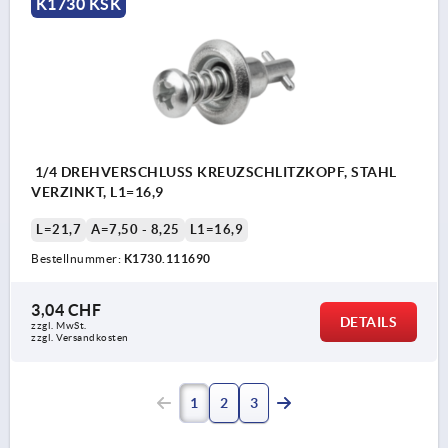
K1730 KSK
1/4 DREHVERSCHLUSS KREUZSCHLITZKOPF, STAHL
VERZINKT, L1=16,9
L=21,7
A=7,50 - 8,25
L1=16,9
Bestellnummer:
K1730.111690
3,04 CHF
DETAILS
zzgl. MwSt.
zzgl. Versandkosten
1
2
3