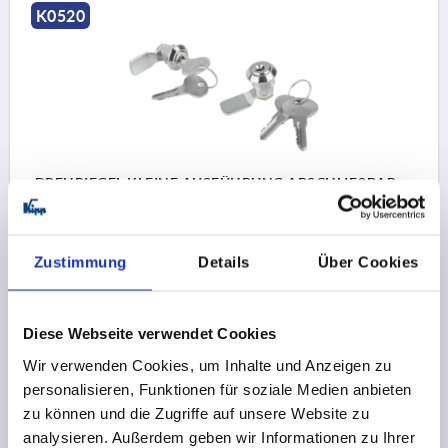
K0520
DREHRIEGEL KLEINE AUSFÜHRUNG ABSCHLIEßBAR,
H=13, ZINK
BETÄTIGUNG=SCHLÜSSEL GLEICHSCHLIESSEND
Zustimmung
Details
Über Cookies
SCHLÜSSELWEITE=20
HÖHE=13
Bestellnummer:
K0520.131
Diese Webseite verwendet Cookies
3,71 CHF
DETAILS
zzgl. MwSt.
Wir verwenden Cookies, um Inhalte und Anzeigen zu
zzgl. Versandkosten
personalisieren, Funktionen für soziale Medien anbieten
zu können und die Zugriffe auf unsere Website zu
analysieren. Außerdem geben wir Informationen zu Ihrer