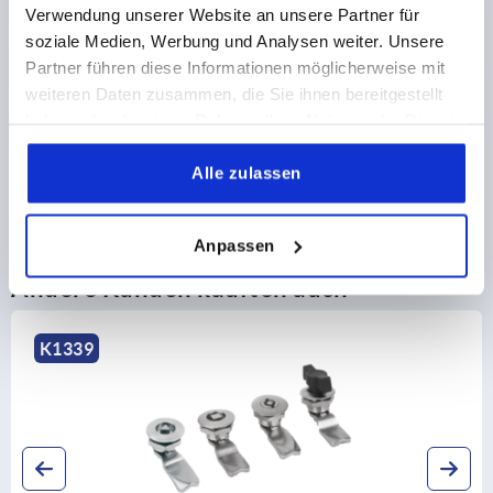
PRODUKTDETAILS
Verwendung unserer Website an unsere Partner für
soziale Medien, Werbung und Analysen weiter. Unsere
Partner führen diese Informationen möglicherweise mit
CAD
weiteren Daten zusammen, die Sie ihnen bereitgestellt
haben oder die sie im Rahmen Ihrer Nutzung der Dienste
DOWNLOADS
gesammelt haben.
Alle zulassen
Anpassen
Andere Kunden kauften auch
K1339