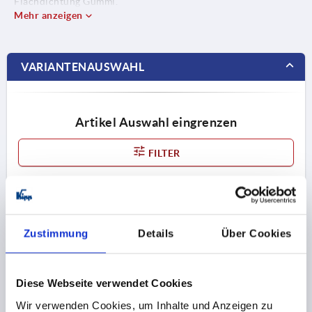
Flachdichtung Gummi.
Mehr anzeigen
VARIANTENAUSWAHL
Artikel Auswahl eingrenzen
FILTER
Zeichnung ein- / ausblenden
Zustimmung
Details
Über Cookies
1
2
Diese Webseite verwendet Cookies
K0522
Wir verwenden Cookies, um Inhalte und Anzeigen zu