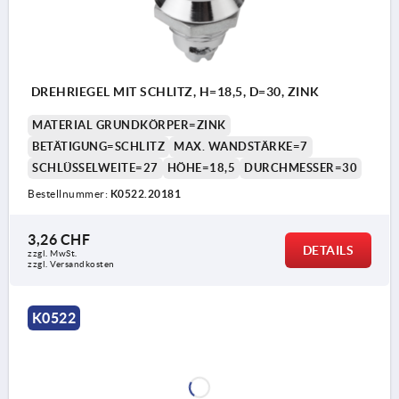
DREHRIEGEL MIT SCHLITZ, H=18,5, D=30, ZINK
MATERIAL GRUNDKÖRPER=ZINK
BETÄTIGUNG=SCHLITZ
MAX. WANDSTÄRKE=7
SCHLÜSSELWEITE=27
HÖHE=18,5
DURCHMESSER=30
Bestellnummer:
K0522.20181
3,26 CHF
DETAILS
zzgl. MwSt.
zzgl. Versandkosten
K0522