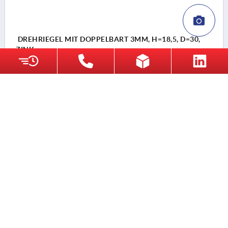
DREHRIEGEL MIT DOPPELBART 3MM, H=18,5, D=30,
ZINK
MATERIAL GRUNDKÖRPER=ZINK
BETÄTIGUNG=DOPPELBART 3 MM
MAX. WANDSTÄRKE=7
SCHLÜSSELWEITE=27
HÖHE=18,5
DURCHMESSER=30
Bestellnummer:
K0522.43181
DETAILS
K0522