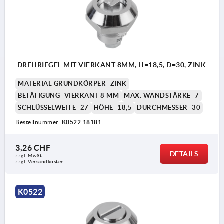
b) Vierkant 8 mm
c) Schlitz
d) Doppelbart 3 mm
e) Doppelbart 5 mm
DREHRIEGEL MIT VIERKANT 8MM, H=18,5, D=30, ZINK
f) Dreikant 7 mm
MATERIAL GRUNDKÖRPER=ZINK
BETÄTIGUNG=VIERKANT 8 MM
MAX. WANDSTÄRKE=7
SCHLÜSSELWEITE=27
HÖHE=18,5
DURCHMESSER=30
Bestellnummer:
K0522.18181
3,26 CHF
DETAILS
zzgl. MwSt.
zzgl. Versandkosten
K0522