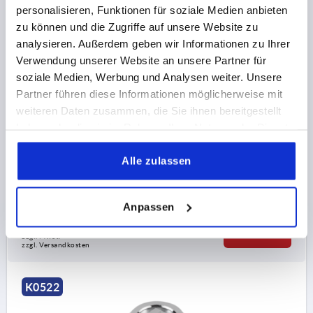
personalisieren, Funktionen für soziale Medien anbieten
zu können und die Zugriffe auf unsere Website zu
analysieren. Außerdem geben wir Informationen zu Ihrer
Verwendung unserer Website an unsere Partner für
soziale Medien, Werbung und Analysen weiter. Unsere
Partner führen diese Informationen möglicherweise mit
DREHRIEGEL MIT VIERKANT 7MM, H=18,5, D=30, ZINK
weiteren Daten zusammen, die Sie ihnen bereitgestellt
haben oder die sie im Rahmen Ihrer Nutzung der Dienste
MATERIAL GRUNDKÖRPER=ZINK
gesammelt haben.
BETÄTIGUNG=VIERKANT 7 MM
MAX. WANDSTÄRKE=7
Alle zulassen
SCHLÜSSELWEITE=27
HÖHE=18,5
DURCHMESSER=30
Bestellnummer:
K0522.17181
Anpassen
3,26 CHF
DETAILS
zzgl. MwSt.
zzgl. Versandkosten
Betätigung:
K0522
a) Vierkant 7 mm