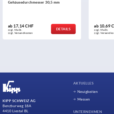
Ausführ
ab
10,69 CHF
ab
3,71
DETAILS
zzgl. MwSt.
zzgl. MwSt.
zzgl. Versandkosten
zzgl. Versa
AKTUELLES
Neuigkeiten
Messen
KIPP SCHWEIZ AG
Benzburweg 18A
4410 Liestal BL
UNTERNEHMEN