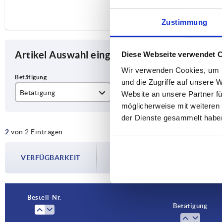
Zustimmung
Artikel Auswahl eingrenzen
Diese Webseite verwendet 
Wir verwenden Cookies, um I
und die Zugriffe auf unsere 
Betätigung
H
D
Website an unsere Partner fü
möglicherweise mit weiteren
T-Griff
18
32
der Dienste gesammelt habe
2
von 2 Einträgen
T-Griff abschließbar
Die Verfügbarkeiten werden in regelmä
VERFÜGBARKEIT
Im finalen Schritt vor Abschluss Ihrer 
Versanddatum.
Bestell-Nr.
Betätigung