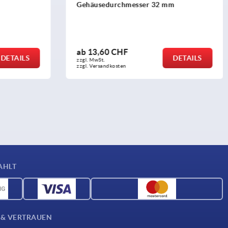
 mm
Vierteldrehverschlüsse
ab
1,52 CHF
DETAILS
DETAILS
zzgl. MwSt.
zzgl. Versandkosten
AHLT
 & VERTRAUEN