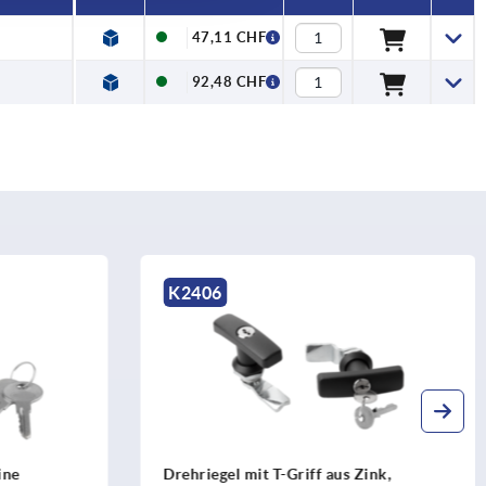
47,11 CHF
92,48 CHF
K1732
s Zink,
Verschlussunterteile für