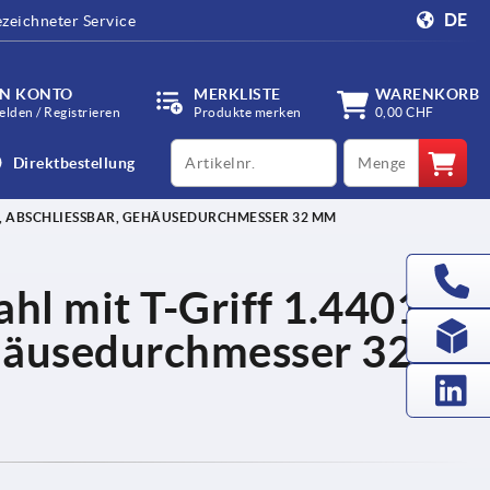
DE
zeichneter Service
IN KONTO
MERKLISTE
WARENKORB
lden / Registrieren
Produkte merken
0,00 CHF
productCode
qty
Direktbestellung
1, ABSCHLIESSBAR, GEHÄUSEDURCHMESSER 32 MM
hl mit T-Griff 1.4401,
häusedurchmesser 32