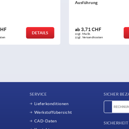
ung
Gehäusedurchmesser 32
 CHF
ab
13,60 CHF
DETAILS
zzgl. MwSt.
ndkosten
zzgl. Versandkosten
SERVICE
SICHER BEZ
Lieferkonditionen
Werkstoffübersicht
CAD-Daten
SICHERHEIT