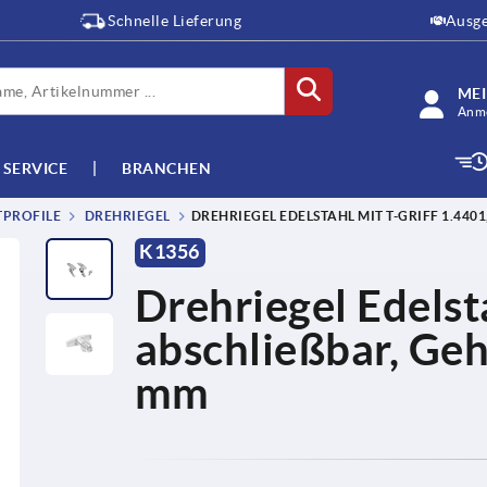
Schnelle Lieferung
Ausge
ME
Anme
SERVICE
BRANCHEN
TPROFILE
DREHRIEGEL
DREHRIEGEL EDELSTAHL MIT T-GRIFF 1.440
K1356
Drehriegel Edelsta
abschließbar, Ge
mm