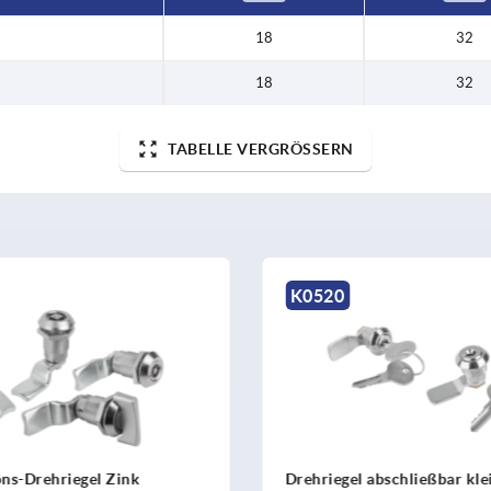
18
32
18
32
TABELLE VERGRÖSSERN
K2406
el abschließbar kleine
Drehriegel mit T-Griff au