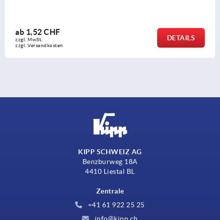
ab
8,78 CHF
DETAILS
zzgl. MwSt.
zzgl. Versandkosten
KIPP SCHWEIZ AG
Benzburweg 18A
4410 Liestal BL
Zentrale
+41 61 922 25 25
info@kipp.ch