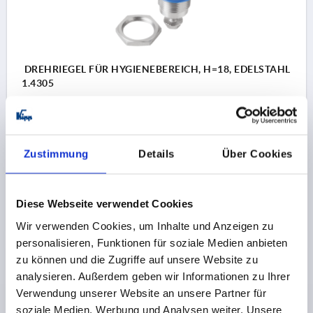
DREHRIEGEL FÜR HYGIENEBEREICH, H=18, EDELSTAHL
1.4305
BETÄTIGUNG=ZWEIKANT
SCHLÜSSELWEITE=27
HÖHE=18
Bestellnummer:
K1111.60186
Zustimmung
Details
Über Cookies
25,17 CHF
DETAILS
zzgl. MwSt.
Diese Webseite verwendet Cookies
zzgl. Versandkosten
Wir verwenden Cookies, um Inhalte und Anzeigen zu
personalisieren, Funktionen für soziale Medien anbieten
PRODUKTDETAILS
zu können und die Zugriffe auf unsere Website zu
analysieren. Außerdem geben wir Informationen zu Ihrer
Verwendung unserer Website an unsere Partner für
CAD
soziale Medien, Werbung und Analysen weiter. Unsere