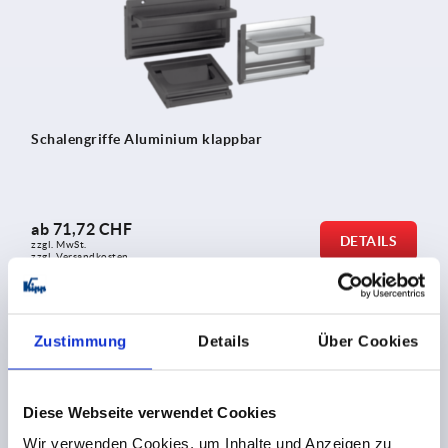
Schalengriffe Aluminium klappbar
ab
71,72 CHF
DETAILS
zzgl. MwSt.
zzgl. Versandkosten
K0240
Zustimmung
Details
Über Cookies
Diese Webseite verwendet Cookies
Wir verwenden Cookies, um Inhalte und Anzeigen zu