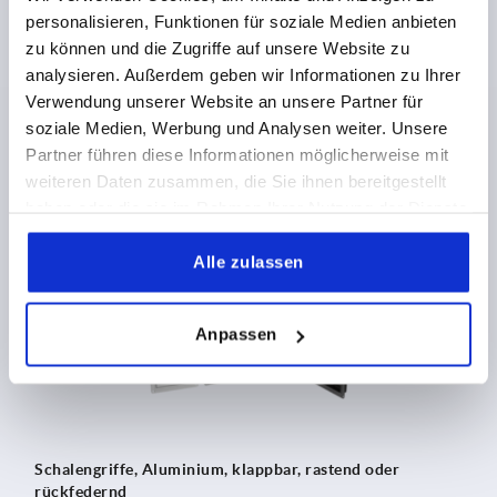
personalisieren, Funktionen für soziale Medien anbieten
zu können und die Zugriffe auf unsere Website zu
Schalengriffe, Aluminium, klappbar mit Fingermulden,
analysieren. Außerdem geben wir Informationen zu Ihrer
rastend oder rückfedernd
Verwendung unserer Website an unsere Partner für
soziale Medien, Werbung und Analysen weiter. Unsere
Partner führen diese Informationen möglicherweise mit
ab
51,02 CHF
DETAILS
weiteren Daten zusammen, die Sie ihnen bereitgestellt
zzgl. MwSt.
zzgl. Versandkosten
haben oder die sie im Rahmen Ihrer Nutzung der Dienste
gesammelt haben.
Alle zulassen
K1795
Anpassen
Schalengriffe, Aluminium, klappbar, rastend oder
rückfedernd