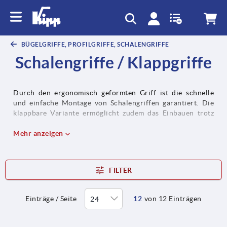
BÜGELGRIFFE, PROFILGRIFFE, SCHALENGRIFFE
Schalengriffe / Klappgriffe
Durch den ergonomisch geformten Griff ist die schnelle
und einfache Montage von Schalengriffen garantiert. Die
klappbare Variante ermöglicht zudem das Einbauen trotz
geringer Einbautiefe. Erhältlich sind Schalengriffe in
verschiedenen Ausführungen und Farben. Klappgriffe sind
Mehr anzeigen
optimal geeignet für Kisten und Deckel.
FILTER
Einträge / Seite
12
von 12 Einträgen