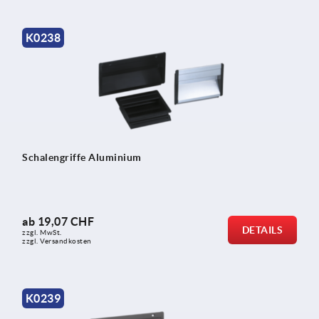
K0238
Schalengriffe Aluminium
ab
19,07 CHF
DETAILS
zzgl. MwSt.
zzgl. Versandkosten
K0239