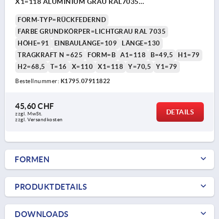
X1=118 ALUMINIUM GRAU RAL7035
PULVERBESCHICHTET
FORM-TYP=RÜCKFEDERND
FARBE GRUNDKÖRPER=LICHTGRAU RAL 7035
HÖHE=91
EINBAULÄNGE=109
LÄNGE=130
TRAGKRAFT N =625
FORM=B
A1=118
B=49,5
H1=79
H2=68,5
T=16
X=110
X1=118
Y=70,5
Y1=79
Bestellnummer:
K1795.07911822
45,60 CHF
DETAILS
zzgl. MwSt.
zzgl. Versandkosten
FORMEN
PRODUKTDETAILS
DOWNLOADS