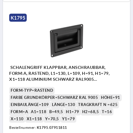
K1795
SCHALENGRIFF KLAPPBAR, ANSCHRAUBBAR,
FORM:A, RASTEND, L1=130, L=109, H=91, H1=79,
X1=118 ALUMINIUM SCHWARZ RAL9005
PULVERBESCHICHTET
FORM-TYP=RASTEND
FARBE GRUNDKÖRPER=SCHWARZ RAL 9005
HÖHE=91
EINBAULÄNGE=109
LÄNGE=130
TRAGKRAFT N =625
FORM=A
A1=118
B=49,5
H1=79
H2=68,5
T=16
X=110
X1=118
Y=70,5
Y1=79
Bestellnummer:
K1795.07911811