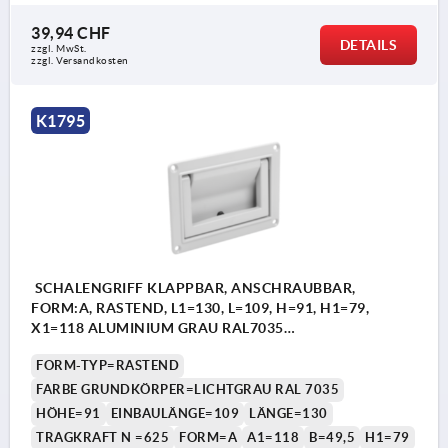
39,94 CHF
DETAILS
zzgl. MwSt.
zzgl. Versandkosten
1) für Senkschrauben M4
1) f
K1795
SCHALENGRIFF KLAPPBAR, ANSCHRAUBBAR,
FORM:A, RASTEND, L1=130, L=109, H=91, H1=79,
X1=118 ALUMINIUM GRAU RAL7035
PULVERBESCHICHTET
FORM-TYP=RASTEND
FARBE GRUNDKÖRPER=LICHTGRAU RAL 7035
HÖHE=91
EINBAULÄNGE=109
LÄNGE=130
TRAGKRAFT N =625
FORM=A
A1=118
B=49,5
H1=79