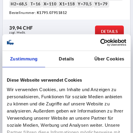
H2=68,5
T=16
X=110
X1=118
Y=70,5
Y1=79
Bestellnummer:
K1795.07911812
39,94 CHF
DETAILS
zzgl. MwSt.
zzgl. Versandkosten
K1795
Zustimmung
Details
Über Cookies
Diese Webseite verwendet Cookies
Wir verwenden Cookies, um Inhalte und Anzeigen zu
personalisieren, Funktionen für soziale Medien anbieten
zu können und die Zugriffe auf unsere Website zu
SCHALENGRIFF KLAPPBAR, ANSCHRAUBBAR,
FORM:B, RÜCKFEDERND, L1=130, L=109, H=91, H1=79,
analysieren. Außerdem geben wir Informationen zu Ihrer
X1=118 ALUMINIUM SCHWARZ RAL9005
Verwendung unserer Website an unsere Partner für
PULVERBESCHICHTET
soziale Medien, Werbung und Analysen weiter. Unsere
FORM-TYP=RÜCKFEDERND
Partner führen diese Informationen möglicherweise mit