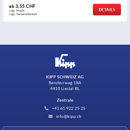
ab
3,55 CHF
DETAILS
zzgl. MwSt.
zzgl. Versandkosten
KIPP SCHWEIZ AG
Benzburweg 18A
4410 Liestal BL
Zentrale
+41 61 922 25 25
info@kipp.ch