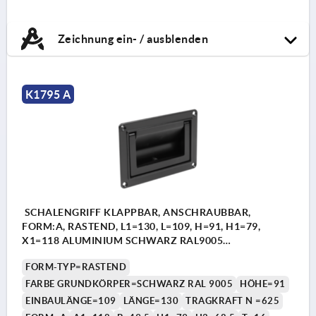
Zeichnung ein- / ausblenden
K1795 A
SCHALENGRIFF KLAPPBAR, ANSCHRAUBBAR,
FORM:A, RASTEND, L1=130, L=109, H=91, H1=79,
X1=118 ALUMINIUM SCHWARZ RAL9005
PULVERBESCHICHTET
FORM-TYP=RASTEND
FARBE GRUNDKÖRPER=SCHWARZ RAL 9005
HÖHE=91
EINBAULÄNGE=109
LÄNGE=130
TRAGKRAFT N =625