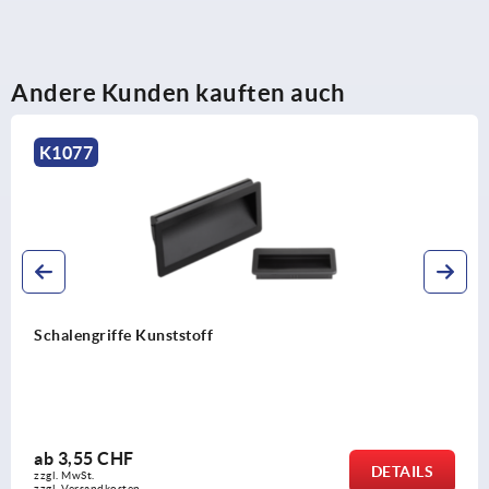
Andere Kunden kauften auch
K1077
Schalengriffe Kunststoff
ab
3,55 CHF
DETAILS
zzgl. MwSt.
zzgl. Versandkosten