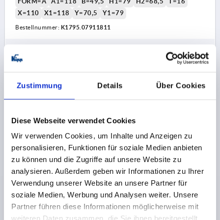
FORM=A
A1=118
B=49,5
H1=79
H2=68,5
T=16
X=110
X1=118
Y=70,5
Y1=79
Bestellnummer:
K1795.07911811
39,94 CHF
DETAILS
zzgl. MwSt.
zzgl. Versandkosten
1) für Senkschrauben M4
Zustimmung
Details
Über Cookies
K1795 A
Diese Webseite verwendet Cookies
Wir verwenden Cookies, um Inhalte und Anzeigen zu
personalisieren, Funktionen für soziale Medien anbieten
zu können und die Zugriffe auf unsere Website zu
analysieren. Außerdem geben wir Informationen zu Ihrer
SCHALENGRIFF KLAPPBAR, ANSCHRAUBBAR,
Verwendung unserer Website an unsere Partner für
FORM:A, RASTEND, L1=130, L=109, H=91, H1=79,
soziale Medien, Werbung und Analysen weiter. Unsere
X1=118 ALUMINIUM GRAU RAL7035
Partner führen diese Informationen möglicherweise mit
PULVERBESCHICHTET
FORM-TYP=RASTEND
weiteren Daten zusammen, die Sie ihnen bereitgestellt