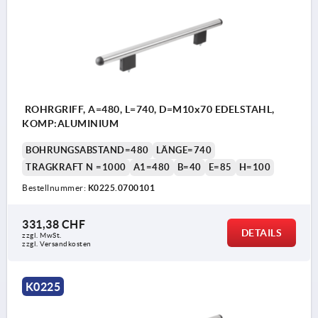
ROHRGRIFF, A=480, L=740, D=M10x70 EDELSTAHL,
KOMP:ALUMINIUM
BOHRUNGSABSTAND=480
LÄNGE=740
TRAGKRAFT N =1000
A1=480
B=40
E=85
H=100
Bestellnummer:
K0225.0700101
331,38 CHF
DETAILS
zzgl. MwSt.
zzgl. Versandkosten
K0225