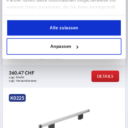
Partner führen diese Informationen möglicherweise mit
weiteren Daten zusammen, die Sie ihnen bereitgestellt
haben oder die sie im Rahmen Ihrer Nutzung der Dienste
gesammelt haben.
ROHRGRIFF, A=600, L=940, D=M10x70 EDELSTAHL,
Alle zulassen
KOMP:ALUMINIUM
BOHRUNGSABSTAND=600
LÄNGE=940
Anpassen
TRAGKRAFT N =1000
A1=600
B=40
E=125
H=100
Bestellnummer:
K0225.0900101
360,47 CHF
DETAILS
zzgl. MwSt.
zzgl. Versandkosten
K0225