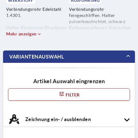
WERKSTOFF
AUSFÜHRUNG
Verbindungsrohr Edelstahl
Verbindungsrohr
1.4301.
feingeschliffen. Halter
pulverbeschichtet, schwarz.
Halter Aluminium-Druckguss.
Endkappe schwarz. Schrauben
Mehr anzeigen
und Spannelemente verzinkt
Endkappe glaskugelverstärkt.
und chromatiert.
Schrauben und Spannelemente
VARIANTENAUSWAHL
Stahl.
Artikel Auswahl eingrenzen
FILTER
Zeichnung ein- / ausblenden