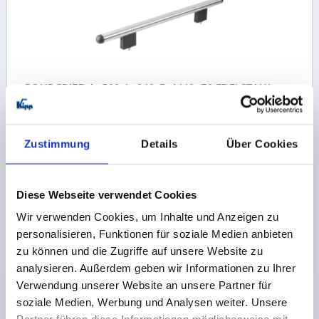
ROHRGRIFF, A=500, L=840, D=M10x70 EDELSTAHL,
KOMP:ALUMINIUM
BOHRUNGSABSTAND=500
LÄNGE=840
Zustimmung
Details
Über Cookies
TRAGKRAFT N =1000
A1=500
B=40
E=125
H=100
Bestellnummer:
K0225.0800101
Diese Webseite verwendet Cookies
345,94 CHF
DETAILS
zzgl. MwSt.
Wir verwenden Cookies, um Inhalte und Anzeigen zu
zzgl. Versandkosten
personalisieren, Funktionen für soziale Medien anbieten
zu können und die Zugriffe auf unsere Website zu
K0225
analysieren. Außerdem geben wir Informationen zu Ihrer
Verwendung unserer Website an unsere Partner für
soziale Medien, Werbung und Analysen weiter. Unsere