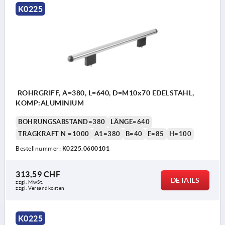
K0225
ROHRGRIFF, A=380, L=640, D=M10x70 EDELSTAHL,
KOMP:ALUMINIUM
BOHRUNGSABSTAND=380
LÄNGE=640
TRAGKRAFT N =1000
A1=380
B=40
E=85
H=100
Bestellnummer:
K0225.0600101
313,59 CHF
DETAILS
zzgl. MwSt.
zzgl. Versandkosten
K0225