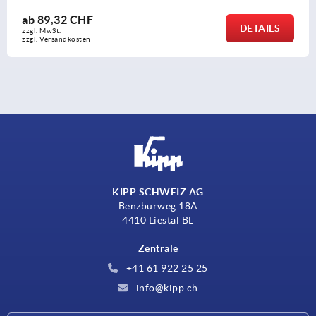
ab
26,47 CHF
DETAILS
zzgl. MwSt.
zzgl. Versandkosten
KIPP SCHWEIZ AG
Benzburweg 18A
4410 Liestal BL
Zentrale
+41 61 922 25 25
info@kipp.ch