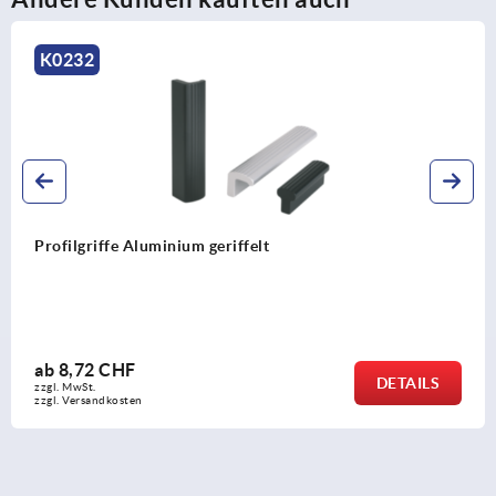
K0233
Profilgriffe Edelstahl
ab
66,95 CHF
ILS
DET
zzgl. MwSt.
zzgl. Versandkosten