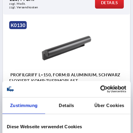
DETAILS
zzgl. MwSt.
zzgl. Versandkosten
K0130
PROFILGRIFF L=150, FORM:B ALUMINIUM, SCHWARZ
ELOXIERT, KOMP:THERMOPLAST
FARBE GRUNDKÖRPER=SCHWARZ ELOXIERT
BOHRUNGSABSTAND=110
Zustimmung
Details
Über Cookies
BEFESTIGUNGSBOHRUNG=M8
LÄNGE=150
HÖHE=61,5
T=66,5
TRAGKRAFT N =1000
Bestellnummer:
K0130.1502
Diese Webseite verwendet Cookies