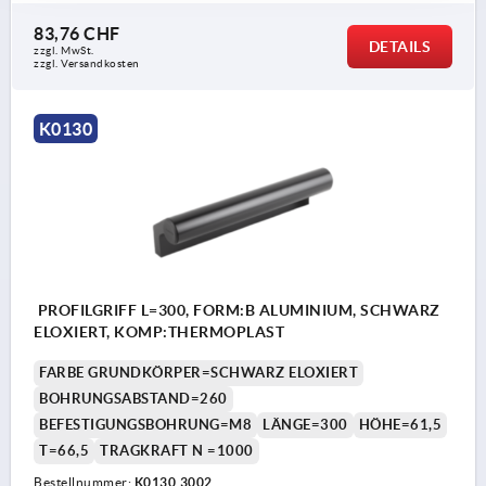
83,76 CHF
DETAILS
zzgl. MwSt.
zzgl. Versandkosten
K0130
PROFILGRIFF L=300, FORM:B ALUMINIUM, SCHWARZ
ELOXIERT, KOMP:THERMOPLAST
FARBE GRUNDKÖRPER=SCHWARZ ELOXIERT
BOHRUNGSABSTAND=260
BEFESTIGUNGSBOHRUNG=M8
LÄNGE=300
HÖHE=61,5
T=66,5
TRAGKRAFT N =1000
Bestellnummer:
K0130.3002