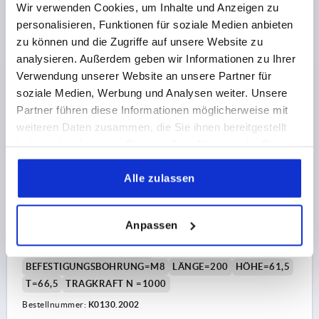
Wir verwenden Cookies, um Inhalte und Anzeigen zu
73,28 CHF
DETAILS
zzgl. MwSt.
personalisieren, Funktionen für soziale Medien anbieten
zzgl. Versandkosten
zu können und die Zugriffe auf unsere Website zu
analysieren. Außerdem geben wir Informationen zu Ihrer
K0130
Verwendung unserer Website an unsere Partner für
soziale Medien, Werbung und Analysen weiter. Unsere
Partner führen diese Informationen möglicherweise mit
weiteren Daten zusammen, die Sie ihnen bereitgestellt
haben oder die sie im Rahmen Ihrer Nutzung der Dienste
gesammelt haben.
Alle zulassen
PROFILGRIFF L=200, FORM:B ALUMINIUM, SCHWARZ
ELOXIERT, KOMP:THERMOPLAST
Anpassen
FARBE GRUNDKÖRPER=SCHWARZ ELOXIERT
BOHRUNGSABSTAND=160
BEFESTIGUNGSBOHRUNG=M8
LÄNGE=200
HÖHE=61,5
T=66,5
TRAGKRAFT N =1000
Bestellnummer:
K0130.2002