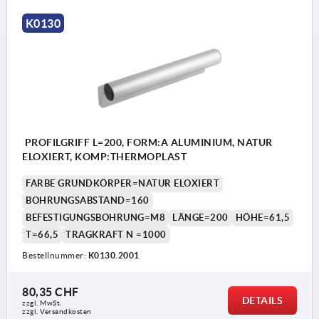
1) mittlere Gewindebohrung nur bei L ≥ 400 mm
K0130
PROFILGRIFF L=200, FORM:A ALUMINIUM, NATUR
ELOXIERT, KOMP:THERMOPLAST
FARBE GRUNDKÖRPER=NATUR ELOXIERT
BOHRUNGSABSTAND=160
BEFESTIGUNGSBOHRUNG=M8
LÄNGE=200
HÖHE=61,5
T=66,5
TRAGKRAFT N =1000
Bestellnummer:
K0130.2001
80,35 CHF
DETAILS
zzgl. MwSt.
zzgl. Versandkosten