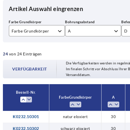
Artikel Auswahl eingrenzen
Farbe Grundkörper
A
D
natur eloxiert
30
M
24
von 24 Einträgen
schwarz eloxiert
45
Die Verfügbarkeiten werden in regelmä
70
VERFÜGBARKEIT
Im finalen Schritt vor Abschluss Ihrer 
Versanddatum.
90
105
Bestell-Nr.
Farbe Grundkörper
A
120
K0232.10301
natur eloxiert
30
K0232.10302
schwarz eloxiert
30