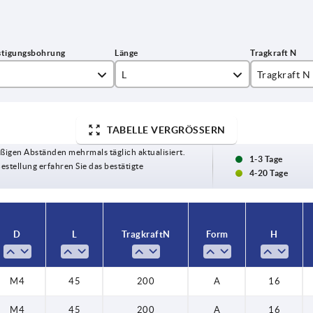
L
Tragkraft N
4
45
200
TABELLE VERGRÖSSERN
60
ßigen Abständen mehrmals täglich aktualisiert.
85
1-3 Tage
Bestellung erfahren Sie das bestätigte
4-20 Tage
105
120
D
L
Tragkraft N
Form
H
135
M4
45
200
A
16
M4
45
200
A
16