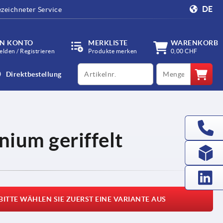
DE
zeichneter Service
IN KONTO
MERKLISTE
WARENKORB
lden / Registrieren
Produkte merken
0,00 CHF
productCode
qty
Direktbestellung
nium geriffelt
BITTE WÄHLEN SIE ZUERST EINE VARIANTE AUS