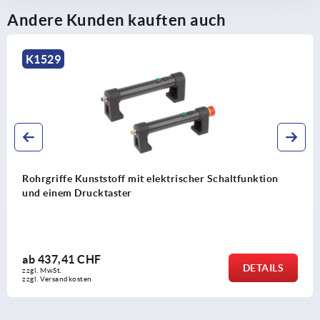
Andere Kunden kauften auch
K2097
 Kunststoff mit elektrischer Schaltfunktion
Griffe St
 Drucktaster
1 CHF
ab
22,3
DETAILS
zzgl. MwSt.
kosten
zzgl. Versa