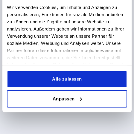
TRAGKRAFT N =1000
FORM=A
B=48
B1=32
H=80
Wir verwenden Cookies, um Inhalte und Anzeigen zu
H1=10
H2=60
L1=13
personalisieren, Funktionen für soziale Medien anbieten
Bestellnummer:
K1530.180
zu können und die Zugriffe auf unsere Website zu
analysieren. Außerdem geben wir Informationen zu Ihrer
542,07 CHF
Verwendung unserer Website an unsere Partner für
DETAILS
zzgl. MwSt.
zzgl. Versandkosten
soziale Medien, Werbung und Analysen weiter. Unsere
Partner führen diese Informationen möglicherweise mit
2) LED rot
weiteren Daten zusammen, die Sie ihnen bereitgestellt
3) LED grün
haben oder die sie im Rahmen Ihrer Nutzung der Dienste
PRODUKTDETAILS
4) Drucktaster 1
gesammelt haben.
Alle zulassen
5) Drucktaster 2
CAD
6) Stecker, M12x1
Anpassen
DOWNLOADS