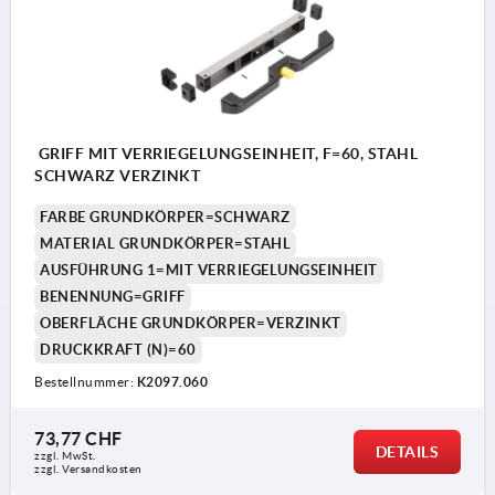
GRIFF MIT VERRIEGELUNGSEINHEIT, F=60, STAHL
SCHWARZ VERZINKT
FARBE GRUNDKÖRPER=SCHWARZ
MATERIAL GRUNDKÖRPER=STAHL
AUSFÜHRUNG 1=MIT VERRIEGELUNGSEINHEIT
BENENNUNG=GRIFF
OBERFLÄCHE GRUNDKÖRPER=VERZINKT
DRUCKKRAFT (N)=60
Bestellnummer:
K2097.060
73,77 CHF
DETAILS
zzgl. MwSt.
zzgl. Versandkosten
Kunde stellt M10-Stange