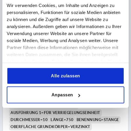
Wir verwenden Cookies, um Inhalte und Anzeigen zu
personalisieren, Funktionen für soziale Medien anbieten
61,80 CHF
DETAILS
zu können und die Zugriffe auf unsere Website zu
zzgl. MwSt.
zzgl. Versandkosten
analysieren. Außerdem geben wir Informationen zu Ihrer
Verwendung unserer Website an unsere Partner für
K2097
soziale Medien, Werbung und Analysen weiter. Unsere
Partner führen diese Informationen möglicherweise mit
weiteren Daten zusammen, die Sie ihnen bereitgestellt
haben oder die sie im Rahmen Ihrer Nutzung der Dienste
gesammelt haben.
Alle zulassen
STANGE FÜR VERRIEGELUNGSEINHEIT, L=750, STAHL
Anpassen
VERZINKT
MATERIAL GRUNDKÖRPER=STAHL
AUSFÜHRUNG 1=FÜR VERRIEGELUNGSEINHEIT
DURCHMESSER=10
LÄNGE=750
BENENNUNG=STANGE
OBERFLÄCHE GRUNDKÖRPER=VERZINKT