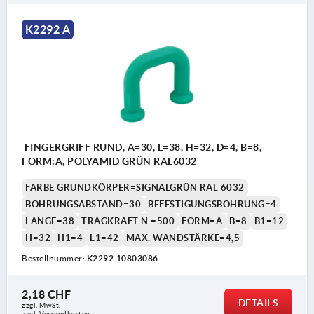
K2292 A
FINGERGRIFF RUND, A=30, L=38, H=32, D=4, B=8,
FORM:A, POLYAMID GRÜN RAL6032
FARBE GRUNDKÖRPER=SIGNALGRÜN RAL 6032
BOHRUNGSABSTAND=30
BEFESTIGUNGSBOHRUNG=4
LÄNGE=38
TRAGKRAFT N =500
FORM=A
B=8
B1=12
H=32
H1=4
L1=42
MAX. WANDSTÄRKE=4,5
Bestellnummer:
K2292.10803086
2,18 CHF
DETAILS
zzgl. MwSt.
zzgl. Versandkosten