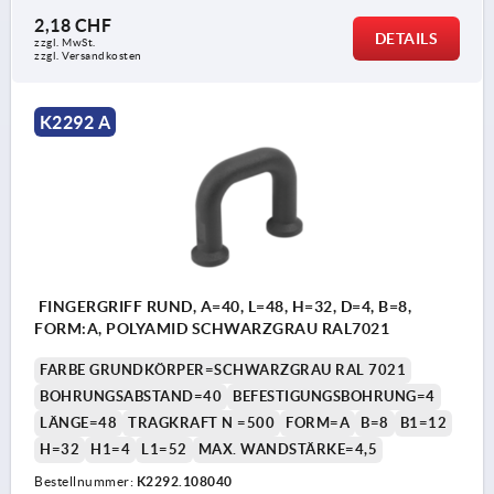
2,18 CHF
DETAILS
zzgl. MwSt.
zzgl. Versandkosten
K2292 A
FINGERGRIFF RUND, A=40, L=48, H=32, D=4, B=8,
FORM:A, POLYAMID SCHWARZGRAU RAL7021
FARBE GRUNDKÖRPER=SCHWARZGRAU RAL 7021
BOHRUNGSABSTAND=40
BEFESTIGUNGSBOHRUNG=4
LÄNGE=48
TRAGKRAFT N =500
FORM=A
B=8
B1=12
H=32
H1=4
L1=52
MAX. WANDSTÄRKE=4,5
Bestellnummer:
K2292.108040