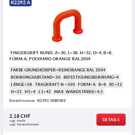
K2292 A
FINGERGRIFF RUND, A=30, L=38, H=32, D=4, B=8,
FORM:A, POLYAMID ORANGE RAL2004
FARBE GRUNDKÖRPER=REINORANGE RAL 2004
BOHRUNGSABSTAND=30
BEFESTIGUNGSBOHRUNG=4
LÄNGE=38
TRAGKRAFT N =500
FORM=A
B=8
B1=12
H=32
H1=4
L1=42
MAX. WANDSTÄRKE=4,5
Bestellnummer:
K2292.1080302
2,18 CHF
DETAILS
zzgl. MwSt.
zzgl. Versandkosten