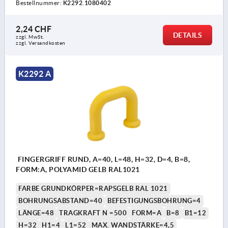
Bestellnummer:
K2292.1080402
2,24 CHF
DETAILS
zzgl. MwSt.
zzgl. Versandkosten
K2292 A
FINGERGRIFF RUND, A=40, L=48, H=32, D=4, B=8,
FORM:A, POLYAMID GELB RAL1021
FARBE GRUNDKÖRPER=RAPSGELB RAL 1021
BOHRUNGSABSTAND=40
BEFESTIGUNGSBOHRUNG=4
LÄNGE=48
TRAGKRAFT N =500
FORM=A
B=8
B1=12
H=32
H1=4
L1=52
MAX. WANDSTÄRKE=4,5