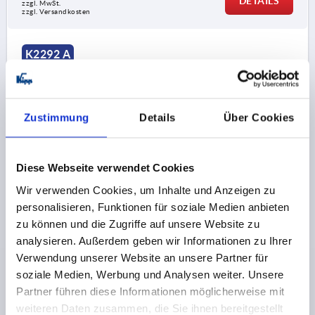
DETAILS
zzgl. MwSt.
zzgl. Versandkosten
K2292 A
Zustimmung
Details
Über Cookies
Diese Webseite verwendet Cookies
FINGERGRIFF RUND, A=30, L=38, H=32, D=4, B=8,
FORM:A, POLYAMID ROT RAL3020
Wir verwenden Cookies, um Inhalte und Anzeigen zu
personalisieren, Funktionen für soziale Medien anbieten
FARBE GRUNDKÖRPER=VERKEHRSROT RAL 3020
zu können und die Zugriffe auf unsere Website zu
BOHRUNGSABSTAND=30
BEFESTIGUNGSBOHRUNG=4
analysieren. Außerdem geben wir Informationen zu Ihrer
LÄNGE=38
TRAGKRAFT N =500
FORM=A
B=8
B1=12
Verwendung unserer Website an unsere Partner für
H=32
H1=4
L1=42
MAX. WANDSTÄRKE=4,5
soziale Medien, Werbung und Analysen weiter. Unsere
Bestellnummer:
K2292.10803084
Partner führen diese Informationen möglicherweise mit
weiteren Daten zusammen, die Sie ihnen bereitgestellt