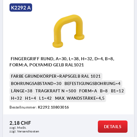
K2292 A
FINGERGRIFF RUND, A=30, L=38, H=32, D=4, B=8,
FORM:A, POLYAMID GELB RAL1021
FARBE GRUNDKÖRPER=RAPSGELB RAL 1021
BOHRUNGSABSTAND=30
BEFESTIGUNGSBOHRUNG=4
LÄNGE=38
TRAGKRAFT N =500
FORM=A
B=8
B1=12
H=32
H1=4
L1=42
MAX. WANDSTÄRKE=4,5
Bestellnummer:
K2292.10803016
2,18 CHF
DETAILS
zzgl. MwSt.
zzgl. Versandkosten