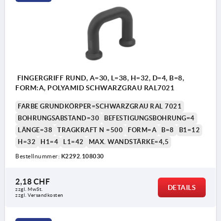
FINGERGRIFF RUND, A=30, L=38, H=32, D=4, B=8,
FORM:A, POLYAMID SCHWARZGRAU RAL7021
FARBE GRUNDKÖRPER=SCHWARZGRAU RAL 7021
BOHRUNGSABSTAND=30
BEFESTIGUNGSBOHRUNG=4
LÄNGE=38
TRAGKRAFT N =500
FORM=A
B=8
B1=12
H=32
H1=4
L1=42
MAX. WANDSTÄRKE=4,5
Bestellnummer:
K2292.108030
2,18 CHF
DETAILS
zzgl. MwSt.
zzgl. Versandkosten