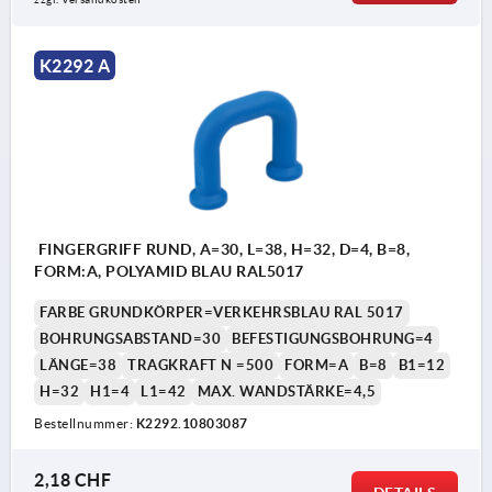
K2292 A
FINGERGRIFF RUND, A=30, L=38, H=32, D=4, B=8,
FORM:A, POLYAMID BLAU RAL5017
FARBE GRUNDKÖRPER=VERKEHRSBLAU RAL 5017
BOHRUNGSABSTAND=30
BEFESTIGUNGSBOHRUNG=4
LÄNGE=38
TRAGKRAFT N =500
FORM=A
B=8
B1=12
H=32
H1=4
L1=42
MAX. WANDSTÄRKE=4,5
Bestellnummer:
K2292.10803087
2,18 CHF