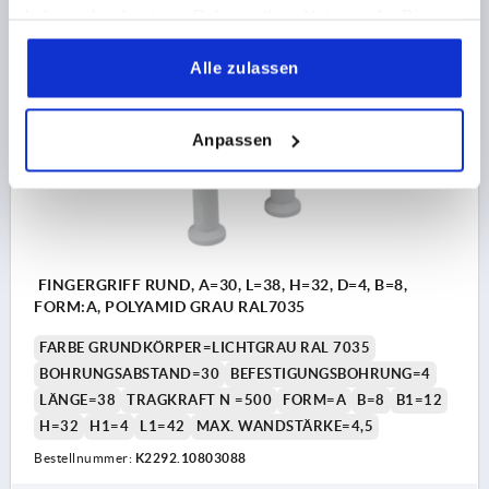
2,18 CHF
haben oder die sie im Rahmen Ihrer Nutzung der Dienste
DETAILS
zzgl. MwSt.
zzgl. Versandkosten
gesammelt haben.
Alle zulassen
K2292 A
Anpassen
FINGERGRIFF RUND, A=30, L=38, H=32, D=4, B=8,
FORM:A, POLYAMID GRAU RAL7035
FARBE GRUNDKÖRPER=LICHTGRAU RAL 7035
BOHRUNGSABSTAND=30
BEFESTIGUNGSBOHRUNG=4
LÄNGE=38
TRAGKRAFT N =500
FORM=A
B=8
B1=12
H=32
H1=4
L1=42
MAX. WANDSTÄRKE=4,5
Bestellnummer:
K2292.10803088