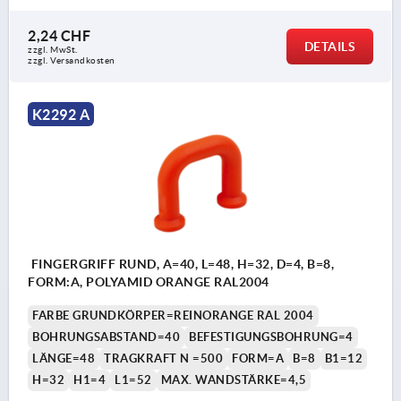
2,24 CHF
DETAILS
zzgl. MwSt.
zzgl. Versandkosten
K2292 A
FINGERGRIFF RUND, A=40, L=48, H=32, D=4, B=8,
FORM:A, POLYAMID ORANGE RAL2004
FARBE GRUNDKÖRPER=REINORANGE RAL 2004
BOHRUNGSABSTAND=40
BEFESTIGUNGSBOHRUNG=4
LÄNGE=48
TRAGKRAFT N =500
FORM=A
B=8
B1=12
H=32
H1=4
L1=52
MAX. WANDSTÄRKE=4,5