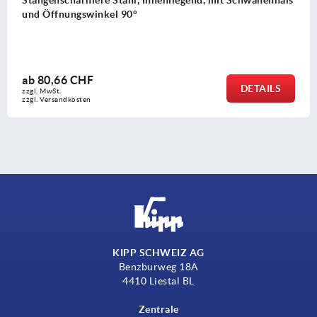
e Stahl, innenliegend, mit Schwanenhals
Stangenscharni
kel 90°
und Öffnungsw
ab
92,53 CHF
DETAILS
zzgl. MwSt.
zzgl. Versandkosten
KIPP SCHWEIZ AG
Benzburweg 18A
4410 Liestal BL
Zentrale