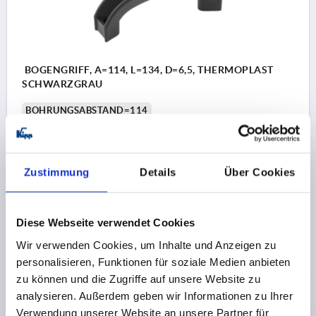
BOGENGRIFF, A=114, L=134, D=6,5, THERMOPLAST
SCHWARZGRAU
BOHRUNGSABSTAND=114
BEFESTIGUNGSBOHRUNG=6,5
LÄNGE=134
TRAGKRAFT N =1000
B=28
C=29
D1=10,5
H=48
L1=92
R=117
R1=79
S=15
T=6,5
Zustimmung
Details
Über Cookies
Bestellnummer:
K0194.11406
4,64 CHF
Diese Webseite verwendet Cookies
DETAILS
zzgl. MwSt.
zzgl. Versandkosten
Wir verwenden Cookies, um Inhalte und Anzeigen zu
personalisieren, Funktionen für soziale Medien anbieten
zu können und die Zugriffe auf unsere Website zu
PRODUKTDETAILS
analysieren. Außerdem geben wir Informationen zu Ihrer
Verwendung unserer Website an unsere Partner für