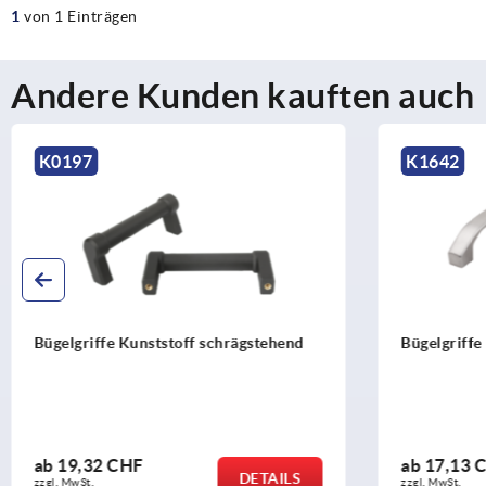
1
von 1 Einträgen
Andere Kunden kauften auch
K1642
K108
Bügelgriffe Edelstahl
Bügelgri
ab
17,13 CHF
ab
11,
DETAILS
zzgl. MwSt.
zzgl. MwSt