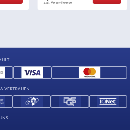
zzgl. Versandkosten
AHLT
 & VERTRAUEN
 UNS