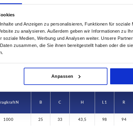
Cookies
nhalte und Anzeigen zu personalisieren, Funktionen für soziale
Website zu analysieren. Außerdem geben wir Informationen zu I
Tragkraft N
B
r soziale Medien, Werbung und Analysen weiter. Unsere Partner
0
1000
25
 Daten zusammen, die Sie ihnen bereitgestellt haben oder die s
n.
TABELLE VERGRÖSSERN
ßigen Abständen mehrmals täglich aktualisiert.
1-3 Tage
Bestellung erfahren Sie das bestätigte
4-20 Tage
Anpassen
ragkraft N
B
C
H
L1
R
1000
25
33
43,5
98
94