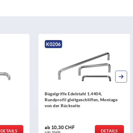
K0203
4404,
Bügelgriffe Stahl rund mit Griffsteg mit
ffen, Montage
Kunststoffüberzug
ab
15,44 CHF
DETAILS
DETAILS
zzgl. MwSt.