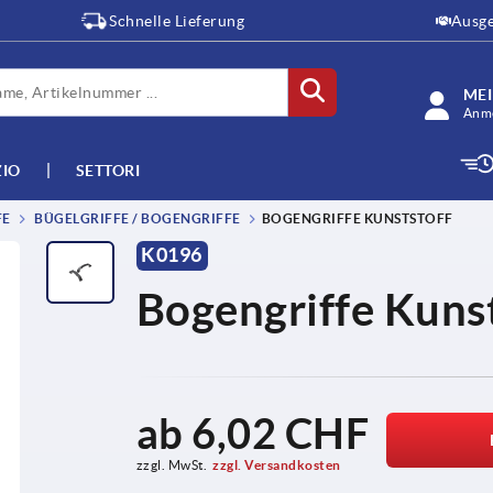
Schnelle Lieferung
Ausge
ME
Anme
ZIO
SETTORI
FE
BÜGELGRIFFE / BOGENGRIFFE
BOGENGRIFFE KUNSTSTOFF
K0196
Bogengriffe Kunst
ab
6,02 CHF
zzgl. MwSt.
zzgl. Versandkosten