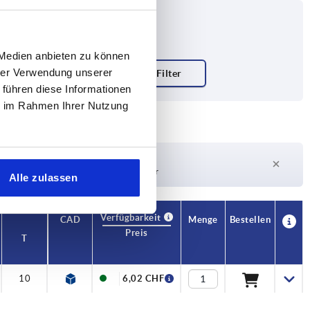
 Medien anbieten zu können
hrer Verwendung unserer
 führen diese Informationen
ie im Rahmen Ihrer Nutzung
Lieferzeit auf Anfrage
Derzeit nicht auf Lager
Alle zulassen
Verfügbarkeit
CAD
Menge
Bestellen
Preis
T
10
6,02 CHF