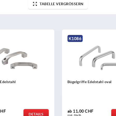
TABELLE VERGRÖSSERN
6
K0206
ffe Edelstahl oval
Bügelgriffe Edelstahl 1.
Rundprofil gleitgeschli
von der Rückseite
00 CHF
ab
10,30 CHF
DETAILS
.
zzgl. MwSt.