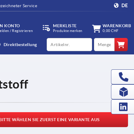
DE
zeichneter Service
IN KONTO
MERKLISTE
WARENKORB
lden / Registrieren
Produkte merken
0,00 CHF
productCode
qty
Direktbestellung
stoff
BITTE WÄHLEN SIE ZUERST EINE VARIANTE AUS