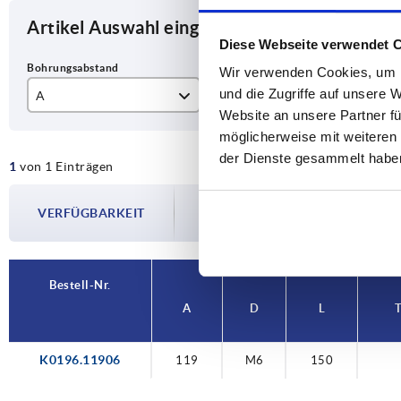
Artikel Auswahl eingrenzen
Diese Webseite verwendet 
Wir verwenden Cookies, um I
und die Zugriffe auf unsere 
A
D
L
Website an unsere Partner fü
119
M6
15
möglicherweise mit weiteren
der Dienste gesammelt habe
1
von 1 Einträgen
Die Verfügbarkeiten werden in regelmä
VERFÜGBARKEIT
Im finalen Schritt vor Abschluss Ihrer 
Versanddatum.
Bestell-Nr.
A
D
L
T
K0196.11906
119
M6
150