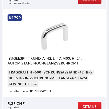
zzgl. MwSt.
zzgl. Versandkosten
K1799
BÜGELGRIFF RUND, A=42, L=47, M03, H=24,
AUTOM.STAHL HOCHGLANZVERCHROMT
TRAGKRAFT N =500
BOHRUNGSABSTAND=42
B=5
BEFESTIGUNGSBOHRUNG=M3
LÄNGE=47
H=24
GEWINDETIEFE=6
Bestellnummer:
K1799.042031
5,35 CHF
DETAILS
zzgl. MwSt.