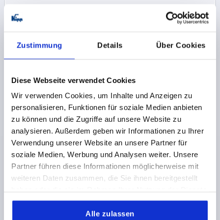
K1799
Zustimmung
Details
Über Cookies
Diese Webseite verwendet Cookies
Wir verwenden Cookies, um Inhalte und Anzeigen zu
BÜGELGRIFF RUND, A=88, L=93, M03, H=24,
personalisieren, Funktionen für soziale Medien anbieten
AUTOM.STAHL HOCHGLANZVERCHROMT
zu können und die Zugriffe auf unsere Website zu
analysieren. Außerdem geben wir Informationen zu Ihrer
TRAGKRAFT N =500
BOHRUNGSABSTAND=88
B=5
Verwendung unserer Website an unsere Partner für
BEFESTIGUNGSBOHRUNG=M3
LÄNGE=93
H=24
soziale Medien, Werbung und Analysen weiter. Unsere
GEWINDETIEFE=6
Partner führen diese Informationen möglicherweise mit
Bestellnummer:
K1799.088031
weiteren Daten zusammen, die Sie ihnen bereitgestellt
haben oder die sie im Rahmen Ihrer Nutzung der Dienste
5,35 CHF
gesammelt haben.
DETAILS
zzgl. MwSt.
zzgl. Versandkosten
Alle zulassen