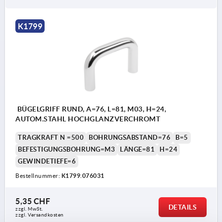
K1799
BÜGELGRIFF RUND, A=76, L=81, M03, H=24,
AUTOM.STAHL HOCHGLANZVERCHROMT
TRAGKRAFT N =500
BOHRUNGSABSTAND=76
B=5
BEFESTIGUNGSBOHRUNG=M3
LÄNGE=81
H=24
GEWINDETIEFE=6
Bestellnummer:
K1799.076031
5,35 CHF
DETAILS
zzgl. MwSt.
zzgl. Versandkosten