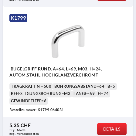
K1799
BÜGELGRIFF RUND, A=64, L=69, M03, H=24,
AUTOM.STAHL HOCHGLANZVERCHROMT
TRAGKRAFT N =500
BOHRUNGSABSTAND=64
B=5
BEFESTIGUNGSBOHRUNG=M3
LÄNGE=69
H=24
GEWINDETIEFE=6
Bestellnummer:
K1799.064031
5,35 CHF
DETAILS
zzgl. MwSt.
zzgl. Versandkosten