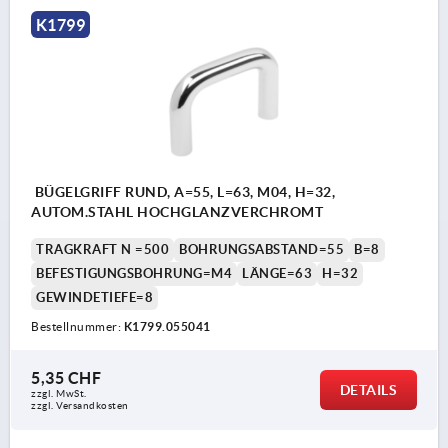
K1799
BÜGELGRIFF RUND, A=55, L=63, M04, H=32,
AUTOM.STAHL HOCHGLANZVERCHROMT
TRAGKRAFT N =500
BOHRUNGSABSTAND=55
B=8
BEFESTIGUNGSBOHRUNG=M4
LÄNGE=63
H=32
GEWINDETIEFE=8
Bestellnummer:
K1799.055041
5,35 CHF
DETAILS
zzgl. MwSt.
zzgl. Versandkosten