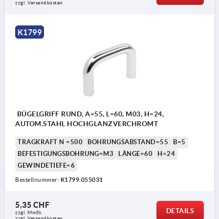
zzgl. Versandkosten
K1799
BÜGELGRIFF RUND, A=55, L=60, M03, H=24,
AUTOM.STAHL HOCHGLANZVERCHROMT
TRAGKRAFT N =500
BOHRUNGSABSTAND=55
B=5
BEFESTIGUNGSBOHRUNG=M3
LÄNGE=60
H=24
GEWINDETIEFE=6
Bestellnummer:
K1799.055031
5,35 CHF
DETAILS
zzgl. MwSt.
zzgl. Versandkosten