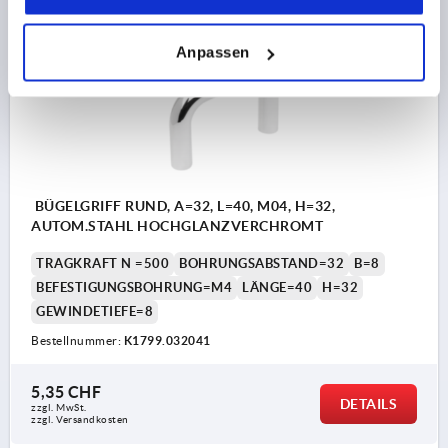
K1799
Anpassen
BÜGELGRIFF RUND, A=32, L=40, M04, H=32,
AUTOM.STAHL HOCHGLANZVERCHROMT
TRAGKRAFT N =500
BOHRUNGSABSTAND=32
B=8
BEFESTIGUNGSBOHRUNG=M4
LÄNGE=40
H=32
GEWINDETIEFE=8
Bestellnummer:
K1799.032041
5,35 CHF
DETAILS
zzgl. MwSt.
zzgl. Versandkosten