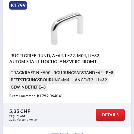
K1799
BÜGELGRIFF RUND, A=64, L=72, M04, H=32,
AUTOM.STAHL HOCHGLANZVERCHROMT
TRAGKRAFT N =500
BOHRUNGSABSTAND=64
B=8
BEFESTIGUNGSBOHRUNG=M4
LÄNGE=72
H=32
GEWINDETIEFE=8
Bestellnummer:
K1799.064041
5,35 CHF
DETAILS
zzgl. MwSt.
zzgl. Versandkosten