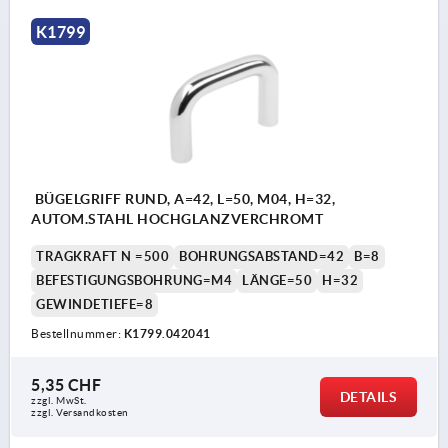
K1799
BÜGELGRIFF RUND, A=42, L=50, M04, H=32,
AUTOM.STAHL HOCHGLANZVERCHROMT
TRAGKRAFT N =500
BOHRUNGSABSTAND=42
B=8
BEFESTIGUNGSBOHRUNG=M4
LÄNGE=50
H=32
GEWINDETIEFE=8
Bestellnummer:
K1799.042041
5,35 CHF
DETAILS
zzgl. MwSt.
zzgl. Versandkosten