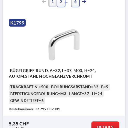
1
2
6
K1799
BÜGELGRIFF RUND, A=32, L=37, M03, H=24,
AUTOM.STAHL HOCHGLANZVERCHROMT
TRAGKRAFT N =500
BOHRUNGSABSTAND=32
B=5
BEFESTIGUNGSBOHRUNG=M3
LÄNGE=37
H=24
GEWINDETIEFE=6
Bestellnummer:
K1799.032031
5,35 CHF
DETAILS