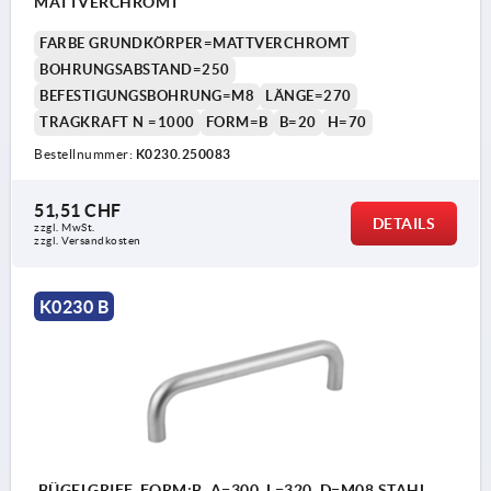
MATTVERCHROMT
FARBE GRUNDKÖRPER=MATTVERCHROMT
BOHRUNGSABSTAND=250
BEFESTIGUNGSBOHRUNG=M8
LÄNGE=270
TRAGKRAFT N =1000
FORM=B
B=20
H=70
Bestellnummer:
K0230.250083
51,51 CHF
DETAILS
zzgl. MwSt.
zzgl. Versandkosten
K0230 B
BÜGELGRIFF, FORM:B, A=300, L=320, D=M08 STAHL,