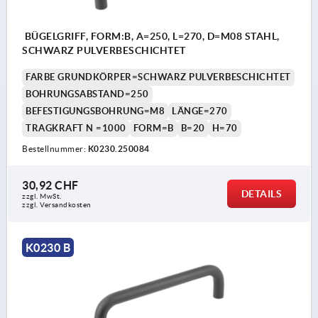
BÜGELGRIFF, FORM:B, A=250, L=270, D=M08 STAHL,
SCHWARZ PULVERBESCHICHTET
FARBE GRUNDKÖRPER=SCHWARZ PULVERBESCHICHTET
BOHRUNGSABSTAND=250
BEFESTIGUNGSBOHRUNG=M8
LÄNGE=270
TRAGKRAFT N =1000
FORM=B
B=20
H=70
Bestellnummer:
K0230.250084
30,92 CHF
DETAILS
zzgl. MwSt.
zzgl. Versandkosten
K0230 B