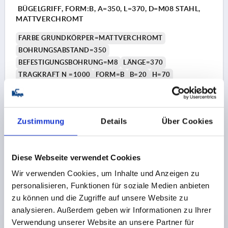
BÜGELGRIFF, FORM:B, A=350, L=370, D=M08 STAHL,
MATTVERCHROMT
FARBE GRUNDKÖRPER=MATTVERCHROMT
BOHRUNGSABSTAND=350
BEFESTIGUNGSBOHRUNG=M8
LÄNGE=370
TRAGKRAFT N =1000
FORM=B
B=20
H=70
Bestellnummer:
K0230.350083
58,12 CHF
Zustimmung
Details
Über Cookies
DETAILS
zzgl. MwSt.
zzgl. Versandkosten
Diese Webseite verwendet Cookies
K0230 B
Wir verwenden Cookies, um Inhalte und Anzeigen zu
personalisieren, Funktionen für soziale Medien anbieten
zu können und die Zugriffe auf unsere Website zu
analysieren. Außerdem geben wir Informationen zu Ihrer
Verwendung unserer Website an unsere Partner für