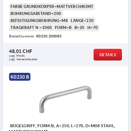
FARBE GRUNDKÖRPER=MATTVERCHROMT
BOHRUNGSABSTAND=200
BEFESTIGUNGSBOHRUNG=M8
LÄNGE=220
TRAGKRAFT N =1000
FORM=B
B=20
H=70
Bestellnummer:
K0230.200083
48,01 CHF
DETAILS
zzgl. MwSt.
zzgl. Versandkosten
K0230 B
BÜGELGRIFF, FORM:B, A=250, L=270, D=M08 STAHL,