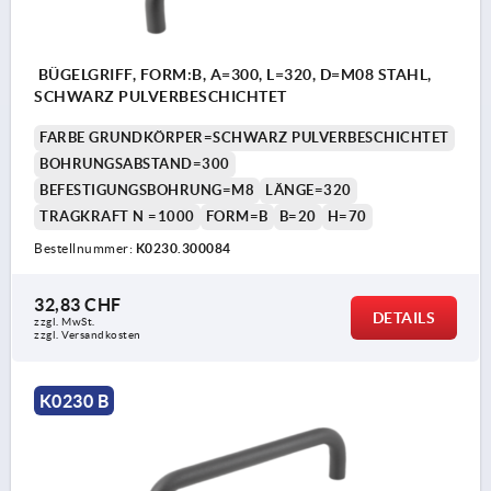
BÜGELGRIFF, FORM:B, A=300, L=320, D=M08 STAHL,
SCHWARZ PULVERBESCHICHTET
FARBE GRUNDKÖRPER=SCHWARZ PULVERBESCHICHTET
BOHRUNGSABSTAND=300
BEFESTIGUNGSBOHRUNG=M8
LÄNGE=320
TRAGKRAFT N =1000
FORM=B
B=20
H=70
Bestellnummer:
K0230.300084
32,83 CHF
DETAILS
zzgl. MwSt.
zzgl. Versandkosten
K0230 B