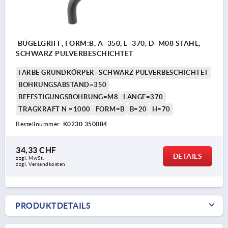
BÜGELGRIFF, FORM:B, A=350, L=370, D=M08 STAHL,
SCHWARZ PULVERBESCHICHTET
FARBE GRUNDKÖRPER=SCHWARZ PULVERBESCHICHTET
BOHRUNGSABSTAND=350
BEFESTIGUNGSBOHRUNG=M8
LÄNGE=370
TRAGKRAFT N =1000
FORM=B
B=20
H=70
Bestellnummer:
K0230.350084
34,33 CHF
DETAILS
zzgl. MwSt.
zzgl. Versandkosten
PRODUKTDETAILS