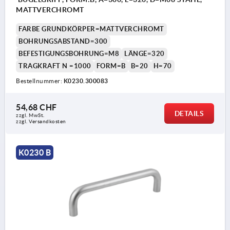
MATTVERCHROMT
FARBE GRUNDKÖRPER=MATTVERCHROMT
BOHRUNGSABSTAND=300
BEFESTIGUNGSBOHRUNG=M8
LÄNGE=320
TRAGKRAFT N =1000
FORM=B
B=20
H=70
Bestellnummer:
K0230.300083
54,68 CHF
DETAILS
zzgl. MwSt.
zzgl. Versandkosten
K0230 B