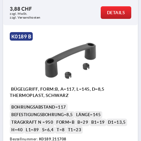
3,88 CHF
DETAILS
zzgl. MwSt.
zzgl. Versandkosten
K0189 B
BÜGELGRIFF, FORM:B, A=117, L=145, D=8,5
THERMOPLAST, SCHWARZ
BOHRUNGSABSTAND=117
BEFESTIGUNGSBOHRUNG=8,5
LÄNGE=145
TRAGKRAFT N =950
FORM=B
B=29
B1=19
D1=13,5
H=40
L1=89
S=6,4
T=8
T1=23
Bestellnummer:
K0189.211708