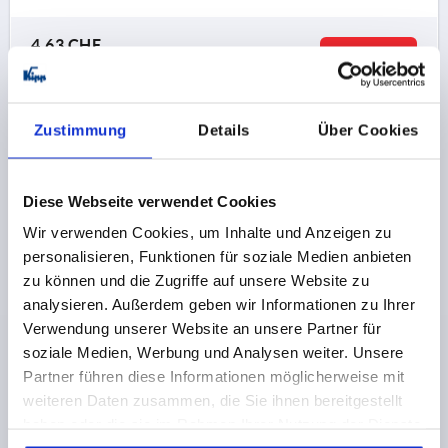
4,63 CHF
DETAILS
zzgl. MwSt.
zzgl. Versandkosten
Zustimmung
Details
Über Cookies
K0189 B
Diese Webseite verwendet Cookies
Wir verwenden Cookies, um Inhalte und Anzeigen zu
personalisieren, Funktionen für soziale Medien anbieten
zu können und die Zugriffe auf unsere Website zu
BÜGELGRIFF, FORM:B, A=132, L=163, D=8,5
analysieren. Außerdem geben wir Informationen zu Ihrer
THERMOPLAST, SCHWARZ
Verwendung unserer Website an unsere Partner für
soziale Medien, Werbung und Analysen weiter. Unsere
BOHRUNGSABSTAND=132
Partner führen diese Informationen möglicherweise mit
BEFESTIGUNGSBOHRUNG=8,5
LÄNGE=163
weiteren Daten zusammen, die Sie ihnen bereitgestellt
TRAGKRAFT N =950
FORM=B
B=31
B1=20
D1=13,5
haben oder die sie im Rahmen Ihrer Nutzung der Dienste
H=45
L1=101
S=6,7
T=8
T1=22