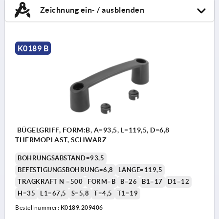
Zeichnung ein- / ausblenden
K0189 B
BÜGELGRIFF, FORM:B, A=93,5, L=119,5, D=6,8
THERMOPLAST, SCHWARZ
BOHRUNGSABSTAND=93,5
BEFESTIGUNGSBOHRUNG=6,8
LÄNGE=119,5
TRAGKRAFT N =500
FORM=B
B=26
B1=17
D1=12
H=35
L1=67,5
S=5,8
T=4,5
T1=19
Bestellnummer:
K0189.209406