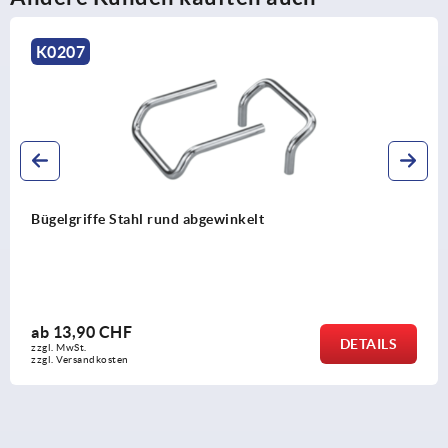
K0196
t
Bogengriffe Kunststoff
ab
6,02 CHF
DETAILS
zzgl. MwSt.
zzgl. Versandkosten