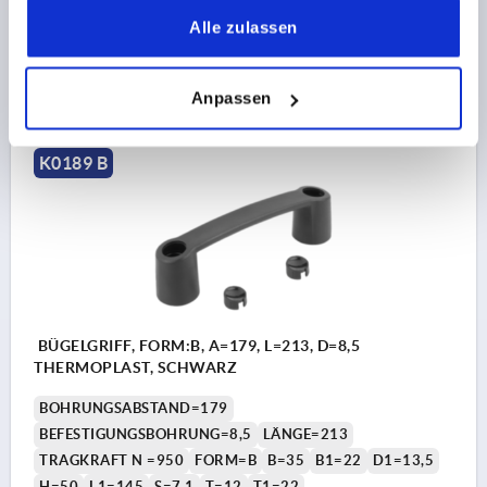
gesammelt haben.
Bestellnummer:
K0189.213208
Alle zulassen
7,14 CHF
DETAILS
zzgl. MwSt.
Anpassen
zzgl. Versandkosten
K0189 B
BÜGELGRIFF, FORM:B, A=179, L=213, D=8,5
THERMOPLAST, SCHWARZ
BOHRUNGSABSTAND=179
BEFESTIGUNGSBOHRUNG=8,5
LÄNGE=213
TRAGKRAFT N =950
FORM=B
B=35
B1=22
D1=13,5
H=50
L1=145
S=7,1
T=12
T1=22