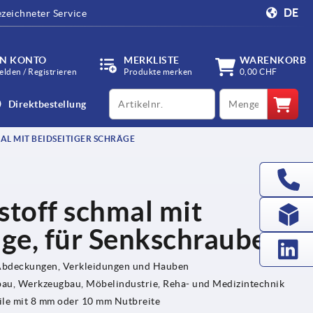
DE
zeichneter Service
IN KONTO
MERKLISTE
WARENKORB
lden / Registrieren
Produkte merken
0,00 CHF
productCode
qty
Direktbestellung
L MIT BEIDSEITIGER SCHRÄGE
stoff schmal mit
äge, für Senkschrauben
 Abdeckungen, Verkleidungen und Hauben
u, Werkzeugbau, Möbelindustrie, Reha- und Medizintechnik
ile mit 8 mm oder 10 mm Nutbreite