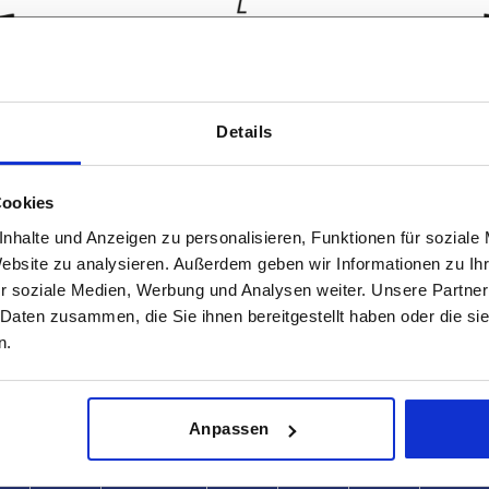
Details
L
Tragkraft N
Cookies
6
138
1000
nhalte und Anzeigen zu personalisieren, Funktionen für soziale
Website zu analysieren. Außerdem geben wir Informationen zu I
TABELLE VERGRÖSSERN
158
r soziale Medien, Werbung und Analysen weiter. Unsere Partner
ßigen Abständen mehrmals täglich aktualisiert.
 Daten zusammen, die Sie ihnen bereitgestellt haben oder die s
178
1-3 Tage
Bestellung erfahren Sie das bestätigte
n.
4-20 Tage
Anpassen
D
L
Tragkraft N
Form
B
C
H