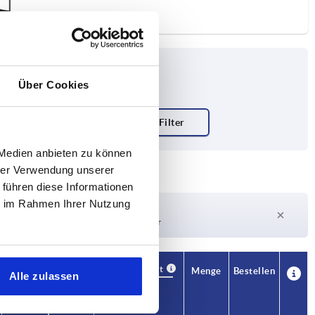
Über Cookies
 Medien anbieten zu können
hrer Verwendung unserer
 führen diese Informationen
ie im Rahmen Ihrer Nutzung
Lieferzeit auf Anfrage
Derzeit nicht auf Lager
Verfügbarkeit
CAD
Menge
Bestellen
Alle zulassen
L1
Preis