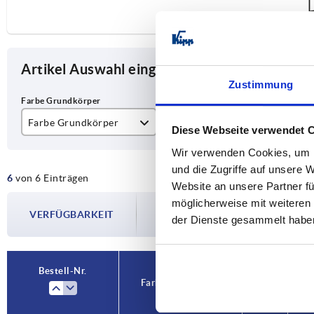
Artikel Auswahl eingrenzen
Zustimmung
Farbe Grundkörper
A
D
Diese Webseite verwendet 
orange
120
6,
Wir verwenden Cookies, um I
und die Zugriffe auf unsere 
6
von 6 Einträgen
schwarzgrau RAL 7021
140
Website an unsere Partner fü
Die Verfügbarkeiten werden in regelmä
möglicherweise mit weiteren
160
VERFÜGBARKEIT
Im finalen Schritt vor Abschluss Ihrer 
der Dienste gesammelt habe
Versanddatum.
Bestell-Nr.
Farbe Grundkörper
A