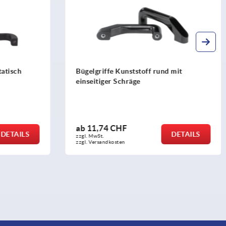
nd mit
Bügelgriffe Biopolymer
ab
2,73 CHF
DETAILS
DETAILS
zzgl. MwSt.
zzgl. Versandkosten