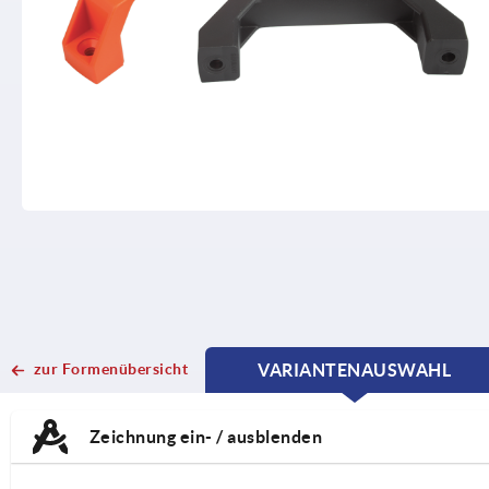
zur Formenübersicht
VARIANTENAUSWAHL
CURRENT
CURRENT
TAB:
TAB:
Zeichnung ein- / ausblenden