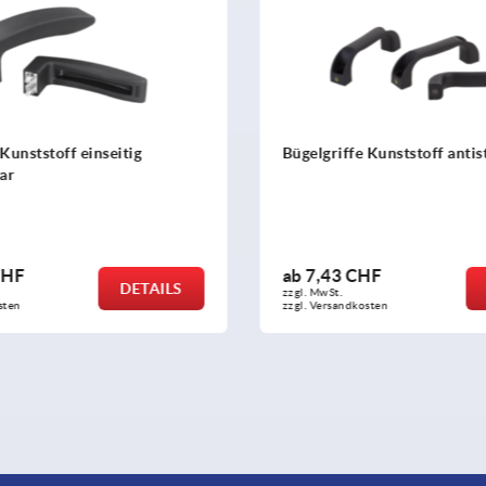
fe Kunststoff antistatisch
Bügelgriffe Kunststoff ru
einseitiger Schräge
 CHF
ab
11,74 CHF
DETAILS
zzgl. MwSt.
dkosten
zzgl. Versandkosten