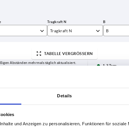
Tragkraft N
B
,5
1000
20
TABELLE VERGRÖSSERN
6,5
25
ßigen Abständen mehrmals täglich aktualisiert.
4
29
1-3 Tage
Bestellung erfahren Sie das bestätigte
4-20 Tage
8
8
Details
Tragkraft N
B
B1
H
H1
7
Cookies
1000
20
12,5
40
28
nhalte und Anzeigen zu personalisieren, Funktionen für soziale
1000
20
12,5
40
28