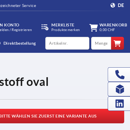
DE
zeichneter Service
IN KONTO
MERKLISTE
WARENKORB
lden / Registrieren
Produkte merken
0,00 CHF
productCode
qty
Direktbestellung
stoff oval
BITTE WÄHLEN SIE ZUERST EINE VARIANTE AUS