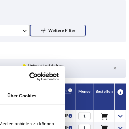
Lieferzeit auf Anfrage
Derzeit nicht auf Lager
Verfügbarkeit
CAD
Menge
Bestellen
Über Cookies
T
Preis
8
4,80 CHF
 Medien anbieten zu können
8
5,06 CHF