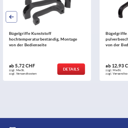
Bügelgriffe Aluminium,
Bügelgriffe
pulverbeschichtet, Ovalprofil, Montage
von der Bedienseite
ab
12,93 CHF
ab
7,43 C
DETAILS
zzgl. MwSt.
zzgl. MwSt.
zzgl. Versandkosten
zzgl. Versandko