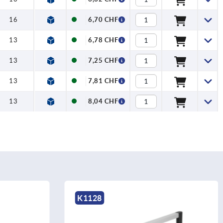
16
6,70 CHF
13
6,78 CHF
13
7,25 CHF
13
7,81 CHF
13
8,04 CHF
K0237