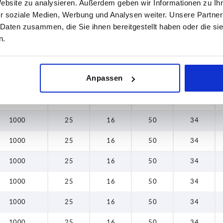
Website zu analysieren. Außerdem geben wir Informationen zu I
r soziale Medien, Werbung und Analysen weiter. Unsere Partner
1000
20
12,5
40
28
 Daten zusammen, die Sie ihnen bereitgestellt haben oder die s
n.
1000
20
12,5
40
28
1000
25
16
50
34
Anpassen
1000
25
16
50
34
1000
25
16
50
34
1000
25
16
50
34
1000
25
16
50
34
1000
25
16
50
34
1000
25
16
50
34
1000
25
16
50
34
1000
25
16
50
34