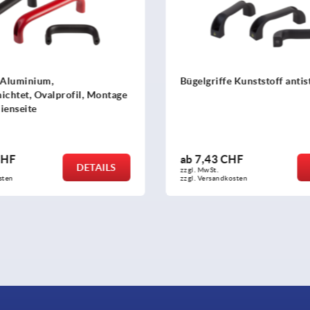
 Kunststoff antistatisch
Bügelgriffe Aluminium mit 
Griffschenkel, Montage von
Rückseite
HF
ab
5,81 CHF
DETAILS
zzgl. MwSt.
sten
zzgl. Versandkosten