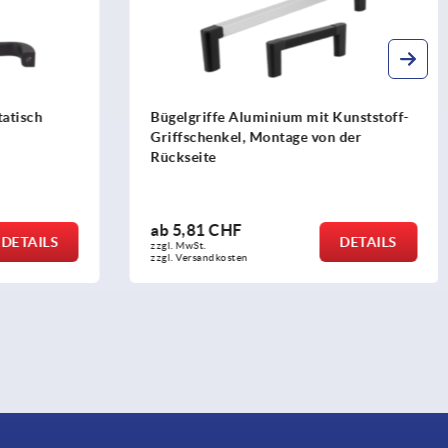
Kunststoff-
Bügelgriffe Kunststoff einseitig
 der
anschraubbar
ab
21,95 CHF
DETAILS
DETAILS
zzgl. MwSt.
zzgl. Versandkosten