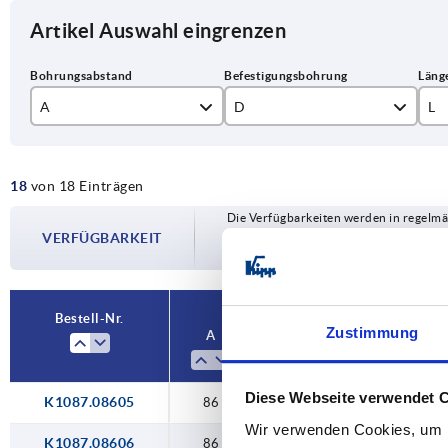
Artikel Auswahl eingrenzen
A
D
L
86
M5
98
18
von 18 Einträgen
94
M6
10
Die Verfügbarkeiten werden in regelmä
117
M8
13
VERFÜGBARKEIT
Im finalen Schritt vor Abschluss Ihrer 
Versanddatum.
120
M10
14
132
16
Bestell-Nr.
Zustimmung
A
D
L
149,5
19
179
Diese Webseite verwendet 
K1087.08605
86
M5
98,5
Wir verwenden Cookies, um I
K1087.08606
86
M6
98,5