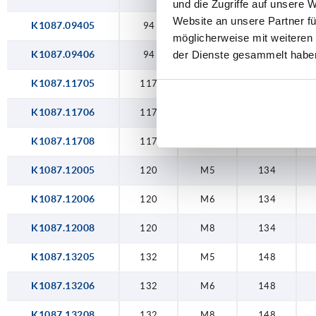
und die Zugriffe auf unsere 
Website an unsere Partner fü
K1087.09405
94
M5
106,5
möglicherweise mit weiteren
der Dienste gesammelt habe
K1087.09406
94
M6
106,5
K1087.11705
117
M5
134
K1087.11706
117
M6
134
K1087.11708
117
M8
134
K1087.12005
120
M5
134
K1087.12006
120
M6
134
K1087.12008
120
M8
134
K1087.13205
132
M5
148
K1087.13206
132
M6
148
K1087.13208
132
M8
148