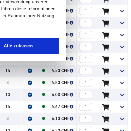
hrer Verwendung unserer
 führen diese Informationen
8
5,03 CHF
ie im Rahmen Ihrer Nutzung
8
5,21 CHF
8
5,35 CHF
Alle zulassen
8
5,67 CHF
13
5,83 CHF
15
5,53 CHF
8
5,83 CHF
13
6,00 CHF
15
5,67 CHF
8
6,13 CHF
13
6,32 CHF