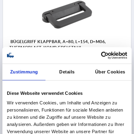
BÜGELGRIFF KLAPPBAR, A=80, L=154, D=M06,
THERMOPLAST, KOMP:EDELSTAHL
BOHRUNGSABSTAND=80
BEFESTIGUNGSBOHRUNG=M6
LÄNGE=154
TRAGKRAFT N =300
B=77
H=71
Zustimmung
Details
Über Cookies
Bestellnummer:
K0241.080181
37,78 CHF
Diese Webseite verwendet Cookies
DETAILS
zzgl. MwSt.
zzgl. Versandkosten
Wir verwenden Cookies, um Inhalte und Anzeigen zu
personalisieren, Funktionen für soziale Medien anbieten
zu können und die Zugriffe auf unsere Website zu
PRODUKTDETAILS
analysieren. Außerdem geben wir Informationen zu Ihrer
Verwendung unserer Website an unsere Partner für