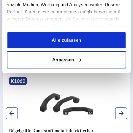
soziale Medien, Werbung und Analysen weiter. Unsere
CAD
Partner führen diese Informationen möglicherweise mit
weiteren Daten zusammen, die Sie ihnen bereitgestellt
DOWNLOADS
haben oder die sie im Rahmen Ihrer Nutzung der Dienste
gesammelt haben.
Alle zulassen
Anpassen
Andere Kunden kauften auch
060
K
lgriffe Kunststoff metall-detektierbar
Büg