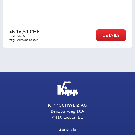
Rü
6,51 CHF
ab
DETAILS
MwSt.
zzgl
Versandkosten
zzgl
KIPP SCHWEIZ AG
Benzburweg 18A
4410 Liestal BL
Zentrale