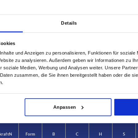
Details
Cookies
nhalte und Anzeigen zu personalisieren, Funktionen für soziale
Website zu analysieren. Außerdem geben wir Informationen zu I
Tragkraft N
Form
r soziale Medien, Werbung und Analysen weiter. Unsere Partner
 Daten zusammen, die Sie ihnen bereitgestellt haben oder die s
2,5
1000
B
n.
TABELLE VERGRÖSSERN
6
ßigen Abständen mehrmals täglich aktualisiert.
0
1-3 Tage
Bestellung erfahren Sie das bestätigte
Anpassen
4-20 Tage
kraft N
Form
B
C
H
S