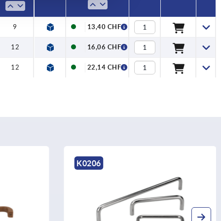
9
13,40 CHF
12
16,06 CHF
12
22,14 CHF
K0206