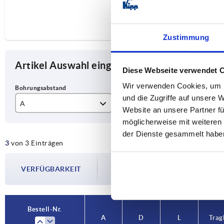
Zustimmung
Artikel Auswahl eingrenzen
Diese Webseite verwendet 
Wir verwenden Cookies, um I
und die Zugriffe auf unsere 
A
D
L
Website an unsere Partner fü
möglicherweise mit weiteren
100
M5
12
der Dienste gesammelt habe
3
von 3 Einträgen
120
M6
14
Die Verfügbarkeiten werden in regelmä
140
M8
17
VERFÜGBARKEIT
Im finalen Schritt vor Abschluss Ihrer 
Versanddatum.
Bestell-Nr.
A
D
L
Trag