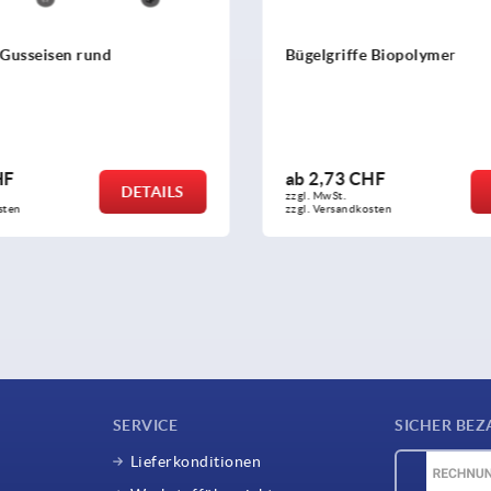
 Gusseisen rund
Bügelgriffe Biopolymer
HF
ab
2,73 CHF
DETAILS
zzgl. MwSt.
sten
zzgl. Versandkosten
SERVICE
SICHER BEZ
Lieferkonditionen