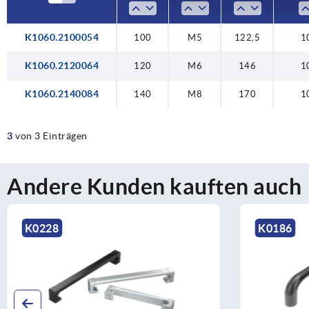
K1060.2100054
100
M5
122,5
1
K1060.2120064
120
M6
146
1
K1060.2140084
140
M8
170
1
3
von 3 Einträgen
Andere Kunden kauften auch
K0228
K0186