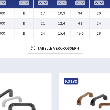
000
B
17
10,3
34
20
000
B
21
12,4
41
24
000
B
24
15,4
46,5
28
TABELLE VERGRÖSSERN
K0190