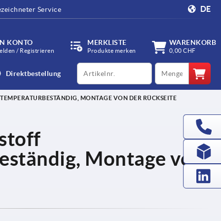
DE
zeichneter Service
IN KONTO
MERKLISTE
WARENKORB
lden / Registrieren
Produkte merken
0,00 CHF
productCode
qty
Direktbestellung
TEMPERATURBESTÄNDIG, MONTAGE VON DER RÜCKSEITE
stoff
eständig, Montage von