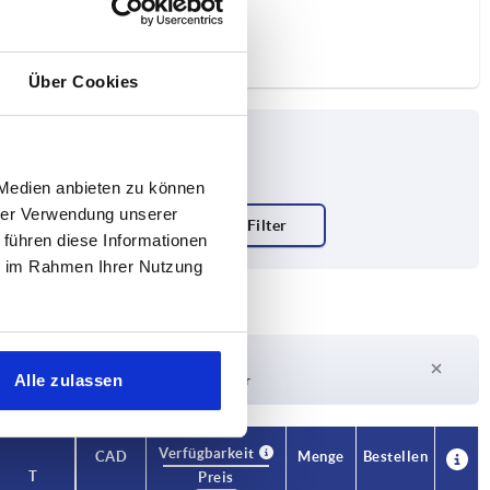
Über Cookies
 Medien anbieten zu können
hrer Verwendung unserer
 führen diese Informationen
ie im Rahmen Ihrer Nutzung
Lieferzeit auf Anfrage
Alle zulassen
Derzeit nicht auf Lager
Verfügbarkeit
CAD
Menge
Bestellen
T
Preis