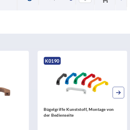
K1962
 Montage von
Bügelgriffe Edelstahl mit Dichtring im
Hygienic DESIGN