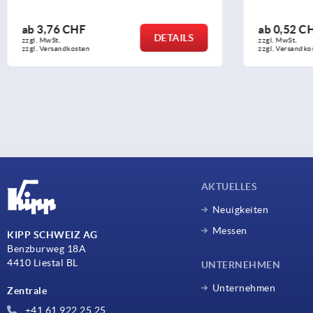
ab
0,52 CHF
ab
6,5
DETAILS
zzgl. MwSt.
zzgl. MwSt
zzgl. Versandkosten
zzgl. Vers
AKTUELLES
Neuigkeiten
Messen
KIPP SCHWEIZ AG
Benzburweg 18A
4410 Liestal BL
UNTERNEHMEN
Unternehmen
Zentrale
+41 61 922 25 25