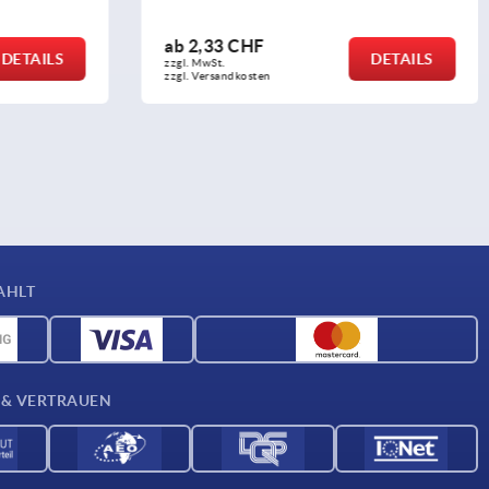
ab
22,41 CHF
DETAILS
DETAILS
zzgl. MwSt.
zzgl. Versandkosten
AHLT
 & VERTRAUEN