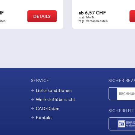
7 CHF
ab
2,33 CHF
DETAILS
.
zzgl. MwSt.
andkosten
zzgl. Versandkosten
SERVICE
SICHER BEZ
Lieferkonditionen
Werkstoffübersicht
CAD-Daten
SICHERHEIT
Kontakt