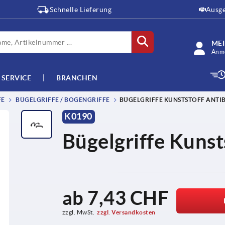
Schnelle Lieferung
Ausge
ME
Anme
SERVICE
BRANCHEN
FE
BÜGELGRIFFE / BOGENGRIFFE
BÜGELGRIFFE KUNSTSTOFF ANTI
K0190
Bügelgriffe Kunsts
ab
7,43 CHF
zzgl. MwSt.
zzgl. Versandkosten