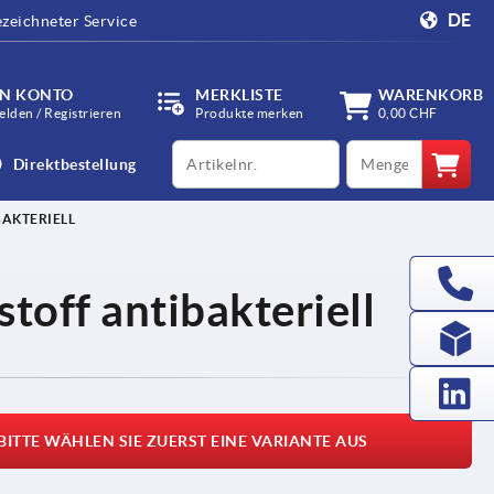
DE
zeichneter Service
IN KONTO
MERKLISTE
WARENKORB
lden / Registrieren
Produkte merken
0,00 CHF
productCode
qty
Direktbestellung
BAKTERIELL
toff antibakteriell
BITTE WÄHLEN SIE ZUERST EINE VARIANTE AUS