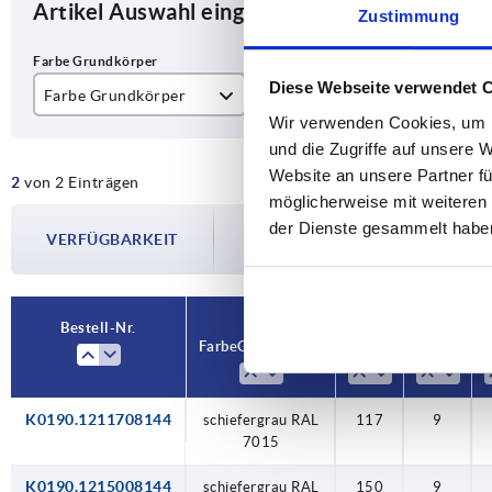
Artikel Auswahl eingrenzen
Zustimmung
Diese Webseite verwendet 
Farbe Grundkörper
A
D
Wir verwenden Cookies, um I
schiefergrau RAL 7015
117
9
und die Zugriffe auf unsere 
Website an unsere Partner fü
2
von 2 Einträgen
150
möglicherweise mit weiteren
Die Verfügbarkeiten werden in regelmä
der Dienste gesammelt habe
VERFÜGBARKEIT
Im finalen Schritt vor Abschluss Ihrer 
Versanddatum.
Bestell-Nr.
Farbe Grundkörper
A
D
K0190.1211708144
schiefergrau RAL
117
9
7015
K0190.1215008144
schiefergrau RAL
150
9