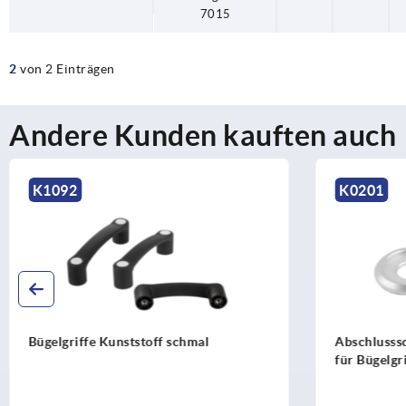
7015
2
von 2 Einträgen
Andere Kunden kauften auch
K0201
K106
Abschlussscheiben Aluminium, flach,
Bügelgr
für Bügelgriffe rund