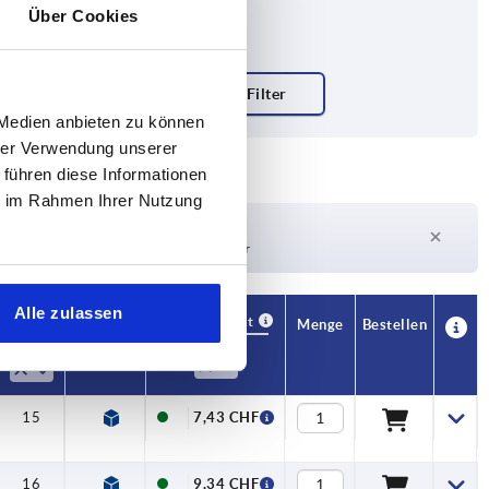
Über Cookies
 Medien anbieten zu können
hrer Verwendung unserer
 führen diese Informationen
ie im Rahmen Ihrer Nutzung
Lieferzeit auf Anfrage
Derzeit nicht auf Lager
Alle zulassen
Verfügbarkeit
CAD
Menge
Bestellen
T
T1
Preis
15
8
7,43 CHF
16
8
9,34 CHF