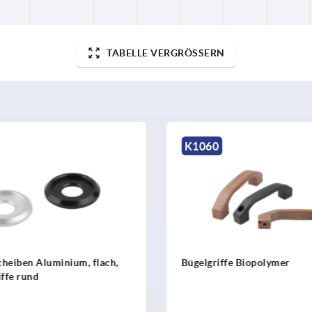
TABELLE VERGRÖSSERN
0
K0190
iffe Biopolymer
Bügelgriffe Kunststoff,
der Bedienseite