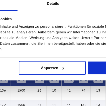
Details
Cookies
L
Tragkraft N
nhalte und Anzeigen zu personalisieren, Funktionen für soziale
136
1500
Website zu analysieren. Außerdem geben wir Informationen zu I
r soziale Medien, Werbung und Analysen weiter. Unsere Partner
TABELLE VERGRÖSSERN
172
 Daten zusammen, die Sie ihnen bereitgestellt haben oder die s
ßigen Abständen mehrmals täglich aktualisiert.
n.
1-3 Tage
Bestellung erfahren Sie das bestätigte
4-20 Tage
Anpassen
L
Tragkraft N
B
C
H
L1
SW
136
1500
26
10
41
94
13
172
1500
27
11
44
132
13