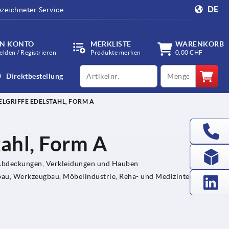
DE
zeichneter Service
IN KONTO
MERKLISTE
WARENKORB
lden / Registrieren
Produkte merken
0,00 CHF
productCode
qty
Direktbestellung
LGRIFFE EDELSTAHL, FORM A
tahl, Form A
 Abdeckungen, Verkleidungen und Hauben
u, Werkzeugbau, Möbelindustrie, Reha- und Medizintechnik