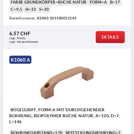
FARBE GRUNDKÖRPER=BUCHE NATUR
FORM=A
B=17
C=9,5
H=33
S=20
Bestellnummer:
K1060.101100052143
6,57 CHF
DETAILS
zzgl. MwSt.
zzgl. Versandkosten
K1060 A
BÜGELGRIFF, FORM:A MIT DURCHGEHENDER
BOHRUNG, BIOPOLYMER BUCHE NATUR, A=120, D=7,
L=146
BOHRUNGSABSTAND=120
BEFESTIGUNGSBOHRUNG=7