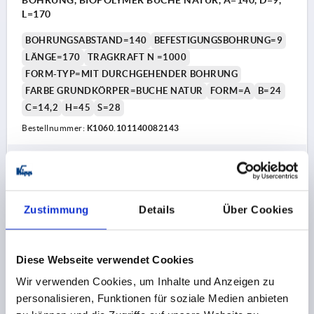
BOHRUNG, BIOPOLYMER BUCHE NATUR, A=140, D=9,
L=170
BOHRUNGSABSTAND=140
BEFESTIGUNGSBOHRUNG=9
LÄNGE=170
TRAGKRAFT N =1000
FORM-TYP=MIT DURCHGEHENDER BOHRUNG
FARBE GRUNDKÖRPER=BUCHE NATUR
FORM=A
B=24
C=14,2
H=45
S=28
Bestellnummer:
K1060.101140082143
10,01 CHF
DETAILS
zzgl. MwSt.
zzgl. Versandkosten
Zustimmung
Details
Über Cookies
K1060 A
Diese Webseite verwendet Cookies
Wir verwenden Cookies, um Inhalte und Anzeigen zu
personalisieren, Funktionen für soziale Medien anbieten