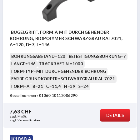
BÜGELGRIFF, FORM:A MIT DURCHGEHENDER
BOHRUNG, BIOPOLYMER SCHWARZGRAU RAL7021,
A=120, D=7, L=146
BOHRUNGSABSTAND=120
BEFESTIGUNGSBOHRUNG=7
LÄNGE=146
TRAGKRAFT N =1000
FORM-TYP=MIT DURCHGEHENDER BOHRUNG
FARBE GRUNDKÖRPER=SCHWARZGRAU RAL 7021
FORM=A
B=21
C=11,4
H=39
S=24
Bestellnummer:
K1060.10112006290
7,63 CHF
DETAILS
zzgl. MwSt.
zzgl. Versandkosten
K1060 A