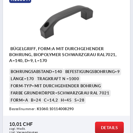
BÜGELGRIFF, FORM:A MIT DURCHGEHENDER
BOHRUNG, BIOPOLYMER SCHWARZGRAU RAL7021,
A=140, D=9, L=170
BOHRUNGSABSTAND=140
BEFESTIGUNGSBOHRUNG=9
LÄNGE=170
TRAGKRAFT N =1000
FORM-TYP=MIT DURCHGEHENDER BOHRUNG
FARBE GRUNDKÖRPER=SCHWARZGRAU RAL 7021
FORM=A
B=24
C=14,2
H=45
S=28
Bestellnummer:
K1060.10114008290
10,01 CHF
DETAILS
zzgl. MwSt.
zzgl. Versandkosten