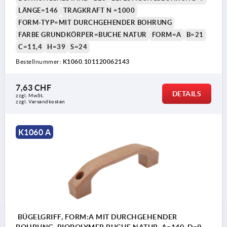
LÄNGE=146
TRAGKRAFT N =1000
FORM-TYP=MIT DURCHGEHENDER BOHRUNG
FARBE GRUNDKÖRPER=BUCHE NATUR
FORM=A
B=21
C=11,4
H=39
S=24
Bestellnummer:
K1060.101120062143
7,63 CHF
DETAILS
zzgl. MwSt.
zzgl. Versandkosten
K1060 A
BÜGELGRIFF, FORM:A MIT DURCHGEHENDER