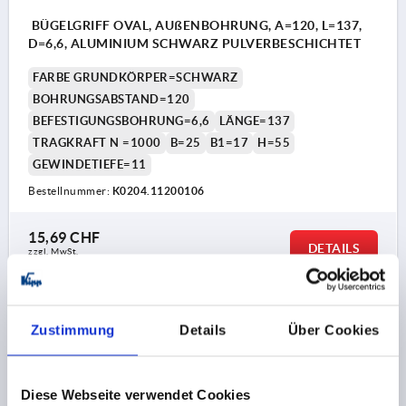
BÜGELGRIFF OVAL, AUßENBOHRUNG, A=120, L=137,
D=6,6, ALUMINIUM SCHWARZ PULVERBESCHICHTET
FARBE GRUNDKÖRPER=SCHWARZ
BOHRUNGSABSTAND=120
BEFESTIGUNGSBOHRUNG=6,6
LÄNGE=137
TRAGKRAFT N =1000
B=25
B1=17
H=55
GEWINDETIEFE=11
Bestellnummer:
K0204.11200106
15,69 CHF
DETAILS
zzgl. MwSt.
zzgl. Versandkosten
K0204
Zustimmung
Details
Über Cookies
Diese Webseite verwendet Cookies