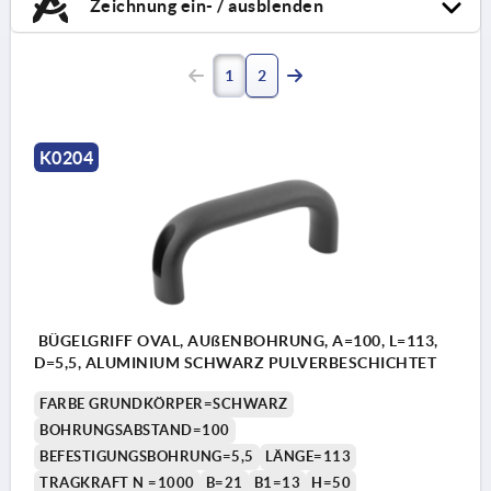
Zeichnung ein- / ausblenden
1
2
K0204
BÜGELGRIFF OVAL, AUßENBOHRUNG, A=100, L=113,
D=5,5, ALUMINIUM SCHWARZ PULVERBESCHICHTET
FARBE GRUNDKÖRPER=SCHWARZ
BOHRUNGSABSTAND=100
BEFESTIGUNGSBOHRUNG=5,5
LÄNGE=113
TRAGKRAFT N =1000
B=21
B1=13
H=50