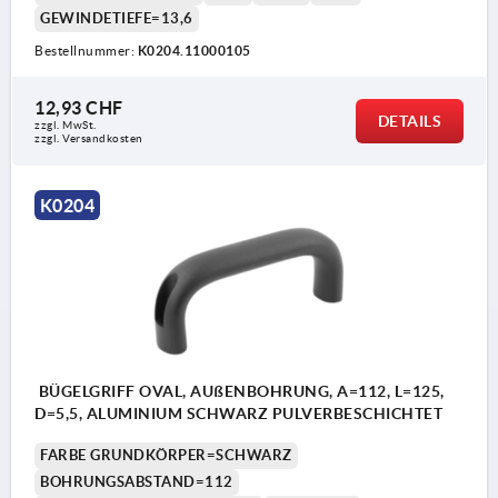
GEWINDETIEFE=13,6
Bestellnummer:
K0204.11000105
12,93 CHF
DETAILS
zzgl. MwSt.
zzgl. Versandkosten
K0204
BÜGELGRIFF OVAL, AUßENBOHRUNG, A=112, L=125,
D=5,5, ALUMINIUM SCHWARZ PULVERBESCHICHTET
FARBE GRUNDKÖRPER=SCHWARZ
BOHRUNGSABSTAND=112