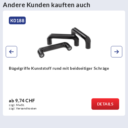
Andere Kunden kauften auch
K1217
räge
Bogengriffe Kunststoff, U-Profil mit Langloch
ab
2,43 CHF
TAILS
zzgl. MwSt.
zzgl. Versandkosten