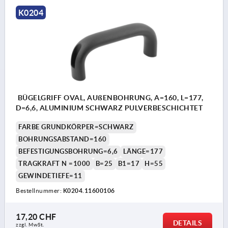
K0204
BÜGELGRIFF OVAL, AUßENBOHRUNG, A=160, L=177,
D=6,6, ALUMINIUM SCHWARZ PULVERBESCHICHTET
FARBE GRUNDKÖRPER=SCHWARZ
BOHRUNGSABSTAND=160
BEFESTIGUNGSBOHRUNG=6,6
LÄNGE=177
TRAGKRAFT N =1000
B=25
B1=17
H=55
GEWINDETIEFE=11
Bestellnummer:
K0204.11600106
17,20 CHF
DETAILS
zzgl. MwSt.