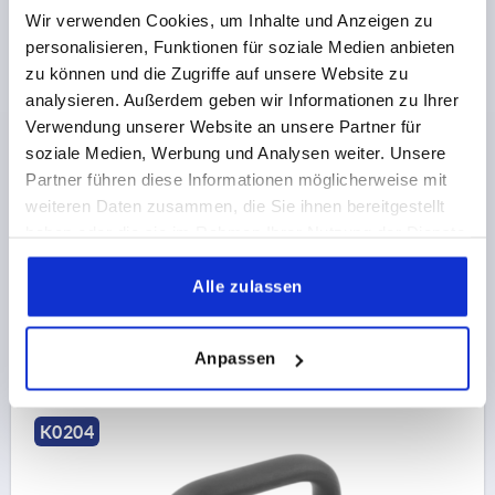
Wir verwenden Cookies, um Inhalte und Anzeigen zu
personalisieren, Funktionen für soziale Medien anbieten
zu können und die Zugriffe auf unsere Website zu
BÜGELGRIFF OVAL, AUßENBOHRUNG, A=128, L=141,
D=5,5, ALUMINIUM SCHWARZ PULVERBESCHICHTET
analysieren. Außerdem geben wir Informationen zu Ihrer
Verwendung unserer Website an unsere Partner für
FARBE GRUNDKÖRPER=SCHWARZ
soziale Medien, Werbung und Analysen weiter. Unsere
BOHRUNGSABSTAND=128
Partner führen diese Informationen möglicherweise mit
BEFESTIGUNGSBOHRUNG=5,5
LÄNGE=141
weiteren Daten zusammen, die Sie ihnen bereitgestellt
TRAGKRAFT N =1000
B=21
B1=13
H=50
haben oder die sie im Rahmen Ihrer Nutzung der Dienste
GEWINDETIEFE=13,6
gesammelt haben.
Bestellnummer:
K0204.11280105
Alle zulassen
13,82 CHF
DETAILS
zzgl. MwSt.
Anpassen
zzgl. Versandkosten
K0204