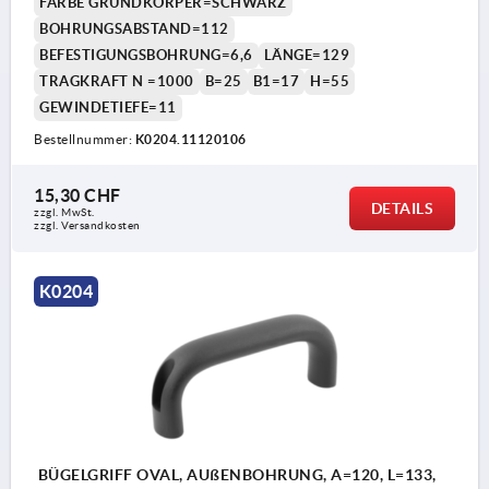
FARBE GRUNDKÖRPER=SCHWARZ
BOHRUNGSABSTAND=112
BEFESTIGUNGSBOHRUNG=6,6
LÄNGE=129
TRAGKRAFT N =1000
B=25
B1=17
H=55
GEWINDETIEFE=11
Bestellnummer:
K0204.11120106
15,30 CHF
DETAILS
zzgl. MwSt.
zzgl. Versandkosten
K0204
BÜGELGRIFF OVAL, AUßENBOHRUNG, A=120, L=133,