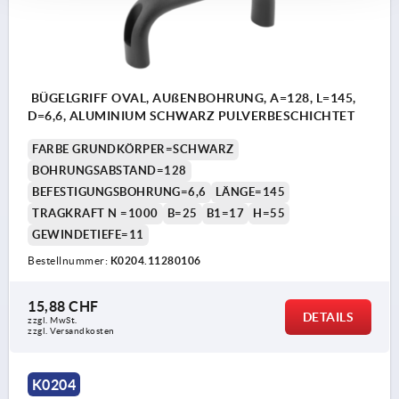
BÜGELGRIFF OVAL, AUßENBOHRUNG, A=128, L=145,
D=6,6, ALUMINIUM SCHWARZ PULVERBESCHICHTET
FARBE GRUNDKÖRPER=SCHWARZ
BOHRUNGSABSTAND=128
BEFESTIGUNGSBOHRUNG=6,6
LÄNGE=145
TRAGKRAFT N =1000
B=25
B1=17
H=55
GEWINDETIEFE=11
Bestellnummer:
K0204.11280106
15,88 CHF
DETAILS
zzgl. MwSt.
zzgl. Versandkosten
K0204