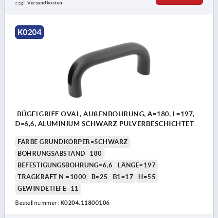
zzgl. Versandkosten
K0204
BÜGELGRIFF OVAL, AUßENBOHRUNG, A=180, L=197,
D=6,6, ALUMINIUM SCHWARZ PULVERBESCHICHTET
FARBE GRUNDKÖRPER=SCHWARZ
BOHRUNGSABSTAND=180
BEFESTIGUNGSBOHRUNG=6,6
LÄNGE=197
TRAGKRAFT N =1000
B=25
B1=17
H=55
GEWINDETIEFE=11
Bestellnummer:
K0204.11800106