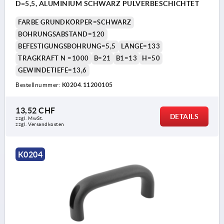
D=5,5, ALUMINIUM SCHWARZ PULVERBESCHICHTET
FARBE GRUNDKÖRPER=SCHWARZ
BOHRUNGSABSTAND=120
BEFESTIGUNGSBOHRUNG=5,5
LÄNGE=133
TRAGKRAFT N =1000
B=21
B1=13
H=50
GEWINDETIEFE=13,6
Bestellnummer:
K0204.11200105
13,52 CHF
DETAILS
zzgl. MwSt.
zzgl. Versandkosten
K0204