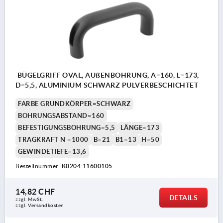
BÜGELGRIFF OVAL, AUßENBOHRUNG, A=160, L=173,
D=5,5, ALUMINIUM SCHWARZ PULVERBESCHICHTET
FARBE GRUNDKÖRPER=SCHWARZ
BOHRUNGSABSTAND=160
BEFESTIGUNGSBOHRUNG=5,5
LÄNGE=173
TRAGKRAFT N =1000
B=21
B1=13
H=50
GEWINDETIEFE=13,6
Bestellnummer:
K0204.11600105
14,82 CHF
DETAILS
zzgl. MwSt.
zzgl. Versandkosten