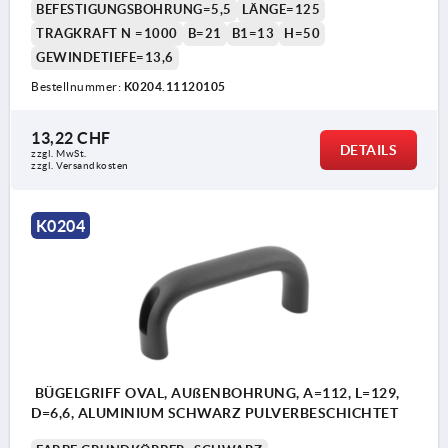
BEFESTIGUNGSBOHRUNG=5,5
LÄNGE=125
TRAGKRAFT N =1000
B=21
B1=13
H=50
GEWINDETIEFE=13,6
Bestellnummer:
K0204.11120105
13,22 CHF
DETAILS
zzgl. MwSt.
zzgl. Versandkosten
K0204
BÜGELGRIFF OVAL, AUßENBOHRUNG, A=112, L=129,
D=6,6, ALUMINIUM SCHWARZ PULVERBESCHICHTET