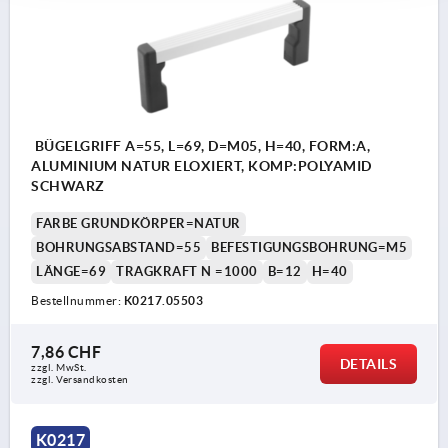
BÜGELGRIFF A=55, L=69, D=M05, H=40, FORM:A,
ALUMINIUM NATUR ELOXIERT, KOMP:POLYAMID
SCHWARZ
FARBE GRUNDKÖRPER=NATUR
BOHRUNGSABSTAND=55
BEFESTIGUNGSBOHRUNG=M5
LÄNGE=69
TRAGKRAFT N =1000
B=12
H=40
Bestellnummer:
K0217.05503
7,86 CHF
DETAILS
zzgl. MwSt.
zzgl. Versandkosten
K0217