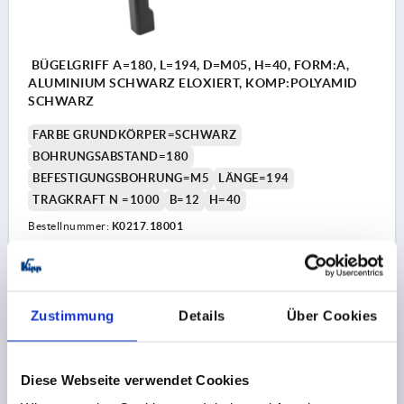
BÜGELGRIFF A=180, L=194, D=M05, H=40, FORM:A,
ALUMINIUM SCHWARZ ELOXIERT, KOMP:POLYAMID
SCHWARZ
FARBE GRUNDKÖRPER=SCHWARZ
BOHRUNGSABSTAND=180
BEFESTIGUNGSBOHRUNG=M5
LÄNGE=194
TRAGKRAFT N =1000
B=12
H=40
Bestellnummer:
K0217.18001
11,82 CHF
DETAILS
zzgl. MwSt.
zzgl. Versandkosten
Zustimmung
Details
Über Cookies
K0217
Diese Webseite verwendet Cookies