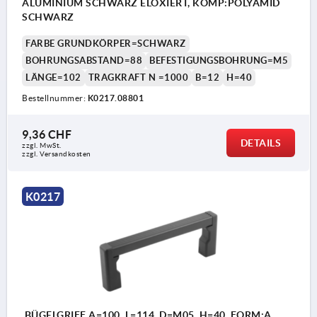
ALUMINIUM SCHWARZ ELOXIERT, KOMP:POLYAMID
SCHWARZ
FARBE GRUNDKÖRPER=SCHWARZ
BOHRUNGSABSTAND=88
BEFESTIGUNGSBOHRUNG=M5
LÄNGE=102
TRAGKRAFT N =1000
B=12
H=40
Bestellnummer:
K0217.08801
9,36 CHF
DETAILS
zzgl. MwSt.
zzgl. Versandkosten
K0217
BÜGELGRIFF A=100, L=114, D=M05, H=40, FORM:A,