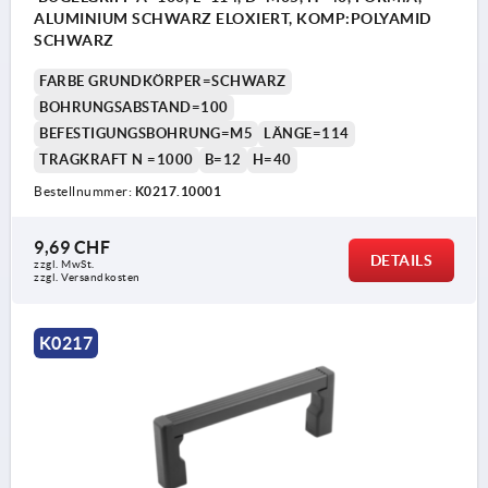
ALUMINIUM SCHWARZ ELOXIERT, KOMP:POLYAMID
SCHWARZ
FARBE GRUNDKÖRPER=SCHWARZ
BOHRUNGSABSTAND=100
BEFESTIGUNGSBOHRUNG=M5
LÄNGE=114
TRAGKRAFT N =1000
B=12
H=40
Bestellnummer:
K0217.10001
9,69 CHF
DETAILS
zzgl. MwSt.
zzgl. Versandkosten
K0217