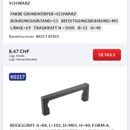
SCHWARZ
FARBE GRUNDKÖRPER=SCHWARZ
BOHRUNGSABSTAND=55
BEFESTIGUNGSBOHRUNG=M5
LÄNGE=69
TRAGKRAFT N =1000
B=12
H=40
Bestellnummer:
K0217.05501
8,47 CHF
DETAILS
zzgl. MwSt.
zzgl. Versandkosten
K0217
BÜGELGRIFF A=88, L=102, D=M05, H=40, FORM:A,