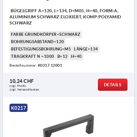
BÜGELGRIFF A=120, L=134, D=M05, H=40, FORM:A,
ALUMINIUM SCHWARZ ELOXIERT, KOMP:POLYAMID
SCHWARZ
FARBE GRUNDKÖRPER=SCHWARZ
BOHRUNGSABSTAND=120
BEFESTIGUNGSBOHRUNG=M5
LÄNGE=134
TRAGKRAFT N =1000
B=12
H=40
Bestellnummer:
K0217.12001
10,24 CHF
DETAILS
zzgl. MwSt.
zzgl. Versandkosten
K0217