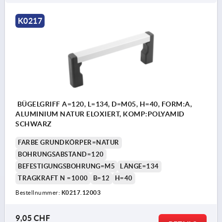
K0217
BÜGELGRIFF A=120, L=134, D=M05, H=40, FORM:A,
ALUMINIUM NATUR ELOXIERT, KOMP:POLYAMID
SCHWARZ
FARBE GRUNDKÖRPER=NATUR
BOHRUNGSABSTAND=120
BEFESTIGUNGSBOHRUNG=M5
LÄNGE=134
TRAGKRAFT N =1000
B=12
H=40
Bestellnummer:
K0217.12003
9,05 CHF