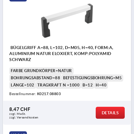
BÜGELGRIFF A=88, L=102, D=M05, H=40, FORM:A,
ALUMINIUM NATUR ELOXIERT, KOMP:POLYAMID
SCHWARZ
FARBE GRUNDKÖRPER=NATUR
BOHRUNGSABSTAND=88
BEFESTIGUNGSBOHRUNG=M5
LÄNGE=102
TRAGKRAFT N =1000
B=12
H=40
Bestellnummer:
K0217.08803
8,47 CHF
DETAILS
zzgl. MwSt.
zzgl. Versandkosten