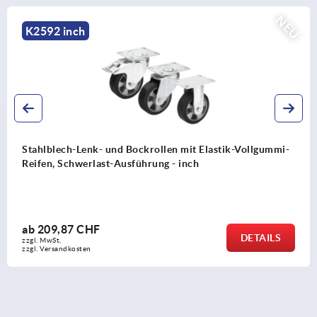
NEU
K2584 inch
mi-
Stahlblech-Lenk- und Bockrollen mit Gummi-Laufbel
Standard-Ausführung - inch
ab
45,18 CHF
S
DETAI
zzgl. MwSt.
zzgl. Versandkosten