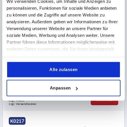
Wir verwenden Cookies, um Inhalte und Anzeigen zu
personalisieren, Funktionen für soziale Medien anbieten
zu können und die Zugriffe auf unsere Website zu
analysieren. Außerdem geben wir Informationen zu Ihrer
Verwendung unserer Website an unsere Partner für
BÜGELGRIFF A=235, L=249, D=M05, H=40, FORM:A,
soziale Medien, Werbung und Analysen weiter. Unsere
ALUMINIUM SCHWARZ ELOXIERT, KOMP:POLYAMID
Partner führen diese Informationen möglicherweise mit
SCHWARZ
weiteren Daten zusammen, die Sie ihnen bereitgestellt
FARBE GRUNDKÖRPER=SCHWARZ
haben oder die sie im Rahmen Ihrer Nutzung der Dienste
BOHRUNGSABSTAND=235
gesammelt haben.
BEFESTIGUNGSBOHRUNG=M5
LÄNGE=249
Alle zulassen
TRAGKRAFT N =1000
B=12
H=40
Bestellnummer:
K0217.23501
Anpassen
13,22 CHF
DETAILS
zzgl. MwSt.
zzgl. Versandkosten
K0217