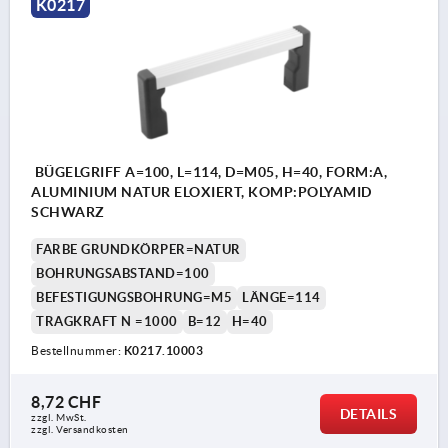
K0217
BÜGELGRIFF A=100, L=114, D=M05, H=40, FORM:A,
ALUMINIUM NATUR ELOXIERT, KOMP:POLYAMID
SCHWARZ
FARBE GRUNDKÖRPER=NATUR
BOHRUNGSABSTAND=100
BEFESTIGUNGSBOHRUNG=M5
LÄNGE=114
TRAGKRAFT N =1000
B=12
H=40
Bestellnummer:
K0217.10003
8,72 CHF
DETAILS
zzgl. MwSt.
zzgl. Versandkosten