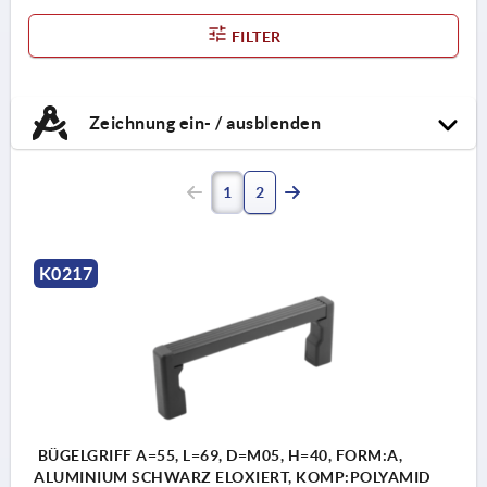
FILTER
Zeichnung ein- / ausblenden
1
2
K0217
BÜGELGRIFF A=55, L=69, D=M05, H=40, FORM:A,
ALUMINIUM SCHWARZ ELOXIERT, KOMP:POLYAMID