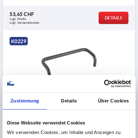
53,65 CHF
DETAILS
zzgl. MwSt.
zzgl. Versandkosten
K0229
BÜGELGRIFF ABGEWINKELT, A=300, L=316, D=M08
ALUMINIUM
Zustimmung
Details
Über Cookies
BOHRUNGSABSTAND=300
BEFESTIGUNGSBOHRUNG=M8
LÄNGE=316
Diese Webseite verwendet Cookies
TRAGKRAFT N =1000
B=116
D1=16
H=98
Wir verwenden Cookies, um Inhalte und Anzeigen zu
Bestellnummer:
K0229.30016