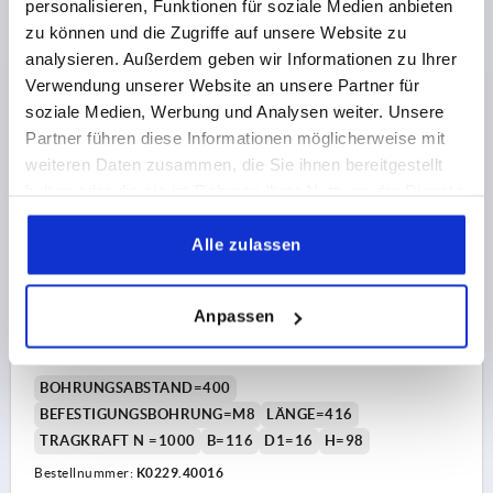
personalisieren, Funktionen für soziale Medien anbieten
zu können und die Zugriffe auf unsere Website zu
57,18 CHF
DETAILS
analysieren. Außerdem geben wir Informationen zu Ihrer
zzgl. MwSt.
zzgl. Versandkosten
Verwendung unserer Website an unsere Partner für
soziale Medien, Werbung und Analysen weiter. Unsere
Partner führen diese Informationen möglicherweise mit
K0229
weiteren Daten zusammen, die Sie ihnen bereitgestellt
haben oder die sie im Rahmen Ihrer Nutzung der Dienste
gesammelt haben.
Alle zulassen
Anpassen
BÜGELGRIFF ABGEWINKELT, A=400, L=416, D=M08
ALUMINIUM
BOHRUNGSABSTAND=400
BEFESTIGUNGSBOHRUNG=M8
LÄNGE=416
TRAGKRAFT N =1000
B=116
D1=16
H=98
Bestellnummer:
K0229.40016