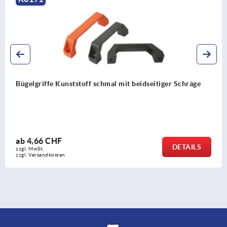
e Kunststoff schmal mit beidseitiger Schräge
Abdeckka
CHF
ab
1,77
DETAILS
zzgl. MwSt.
kosten
zzgl. Versa