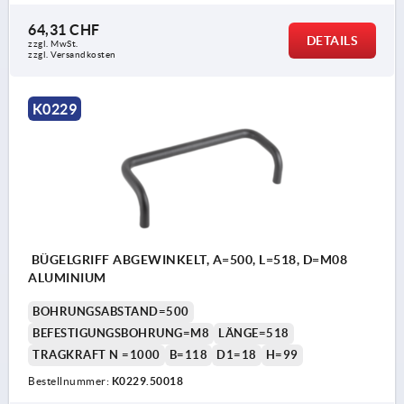
64,31 CHF
DETAILS
zzgl. MwSt.
zzgl. Versandkosten
K0229
BÜGELGRIFF ABGEWINKELT, A=500, L=518, D=M08
ALUMINIUM
BOHRUNGSABSTAND=500
BEFESTIGUNGSBOHRUNG=M8
LÄNGE=518
TRAGKRAFT N =1000
B=118
D1=18
H=99
Bestellnummer:
K0229.50018