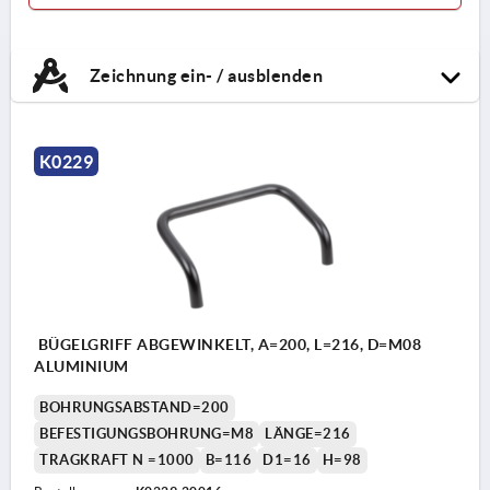
Zeichnung ein- / ausblenden
K0229
BÜGELGRIFF ABGEWINKELT, A=200, L=216, D=M08
ALUMINIUM
BOHRUNGSABSTAND=200
BEFESTIGUNGSBOHRUNG=M8
LÄNGE=216
TRAGKRAFT N =1000
B=116
D1=16
H=98