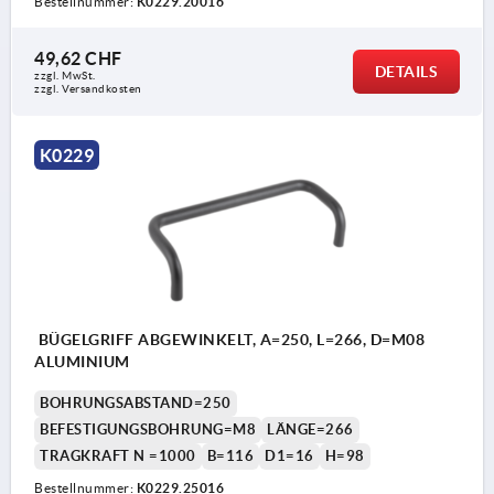
Bestellnummer:
K0229.20016
49,62 CHF
DETAILS
zzgl. MwSt.
zzgl. Versandkosten
K0229
BÜGELGRIFF ABGEWINKELT, A=250, L=266, D=M08
ALUMINIUM
BOHRUNGSABSTAND=250
BEFESTIGUNGSBOHRUNG=M8
LÄNGE=266
TRAGKRAFT N =1000
B=116
D1=16
H=98
Bestellnummer:
K0229.25016