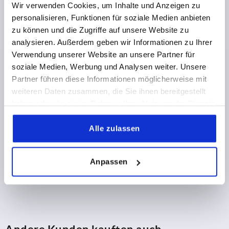
FORM=B
VPE=2
Wir verwenden Cookies, um Inhalte und Anzeigen zu
personalisieren, Funktionen für soziale Medien anbieten
Bestellnummer:
K0244.3
zu können und die Zugriffe auf unsere Website zu
analysieren. Außerdem geben wir Informationen zu Ihrer
3,39 CHF
DETAILS
zzgl. MwSt.
Verwendung unserer Website an unsere Partner für
zzgl. Versandkosten
soziale Medien, Werbung und Analysen weiter. Unsere
Partner führen diese Informationen möglicherweise mit
weiteren Daten zusammen, die Sie ihnen bereitgestellt
PRODUKTDETAILS
haben oder die sie im Rahmen Ihrer Nutzung der Dienste
gesammelt haben.
CAD
Alle zulassen
DOWNLOADS
Anpassen