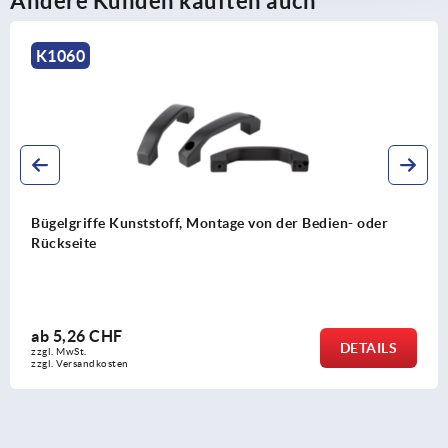
Andere Kunden kauften auch
K0201
e Kunststoff, Montage von der Bedien- oder
Bügelgri
CHF
ab
5,27
DETAILS
zzgl. MwSt.
kosten
zzgl. Versa